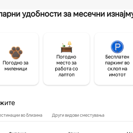
арни удобности за месечни изнај
Погодно
Бесплатен
Погодно за
место за
паркинг во
миленици
работа со
склоп на
лаптоп
имотот
ажите
естинации во близина
Други видови сместувања