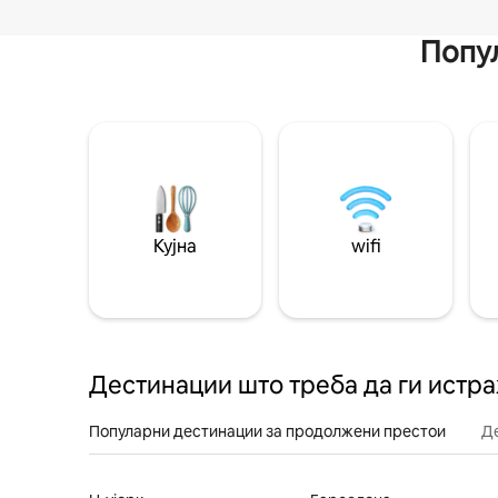
Попул
Кујна
wifi
Дестинации што треба да ги истр
Популарни дестинации за продолжени престои
Д