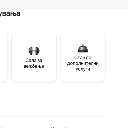
мувања
Стан со
Сала за
дополнителни
вежбање
услуги