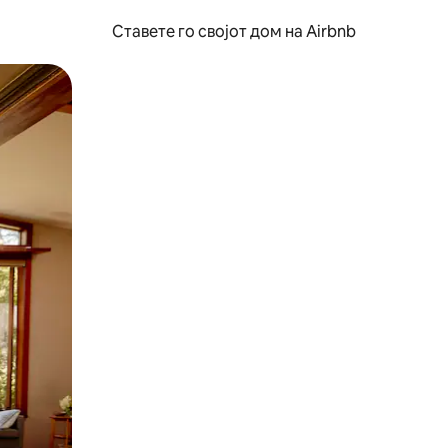
Ставете го својот дом на Airbnb
ње или со лизгање.