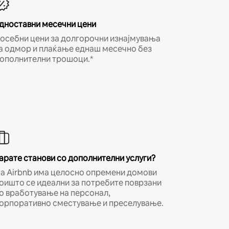
дноставни месечни цени
осебни цени за долгорочни изнајмувања
а одмор и плаќање еднаш месечно без
ополнителни трошоци.*
арате станови со дополнителни услуги?
а Airbnb има целосно опремени домови
оишто се идеални за потребите поврзани
о вработување на персонал,
орпоративно сместување и преселување.