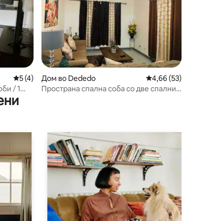
Просечна оцена: 5 од 5, 4 рецензии
5 (4)
Дом во Dededo
Просечна оцена: 4,66
4,66 (53)
би / 1
Пространа спална соба со две спални
ени
есокот!
соби со гаража во Дедедо