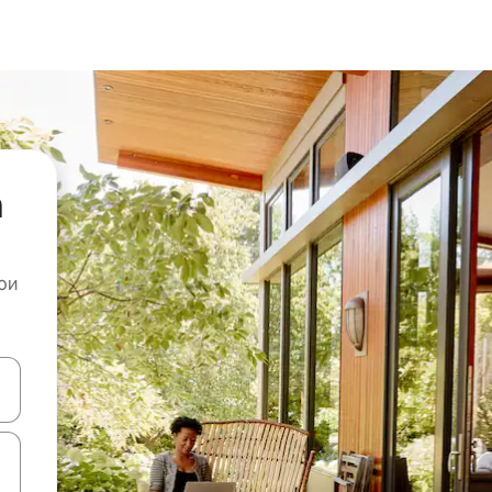
а
ои
копчињата со стрелки нагоре и надолу или истражувајте со допира