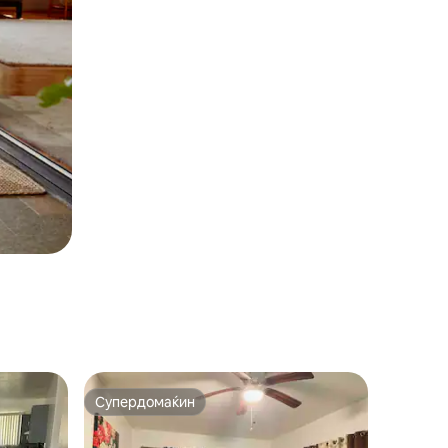
Супердомаќин
Супердомаќин