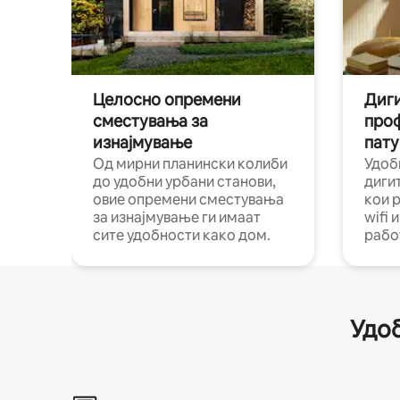
Целосно опремени
Диги
сместувања за
про
изнајмување
пату
Од мирни планински колиби
Удоб
до удобни урбани станови,
диги
овие опремени сместувања
кои 
за изнајмување ги имаат
wifi 
сите удобности како дом.
рабо
Удоб