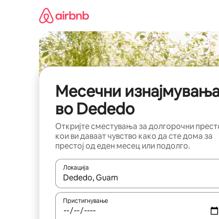
Прескокни
на
содржина
Месечни изнајмувањ
во Dededo
Откријте сместувања за долгорочни прест
кои ви даваат чувство како да сте дома за
престој од еден месец или подолго.
Локација
Кога резултатите се достапни, движете се со 
Пристигнување