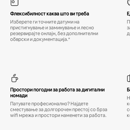
Флексибилност каква што ви треба
Е
Изберете ги точните датуми на
П
пристигнување и заминување и лесно
з
резервирајте онлајн, без дополнителни
д
обврски и документација.*
Простори погодни за работа за дигитални
Б
номади
Н
Патувате професионално? Најдете
к
сместување за долгорочен престој со брза
с
wifi мрежа и простори наменети за работа.
к