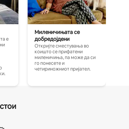
Миленичињата се
добредојдени
та е
ни
Откријте сместувања во
коишто се прифатени
миленичиња, па може да си
го понесете и
о
четириножниот пријател.
ки.
естои