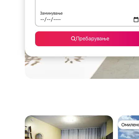
Заминување
Пребарување
Омилено
Омилено