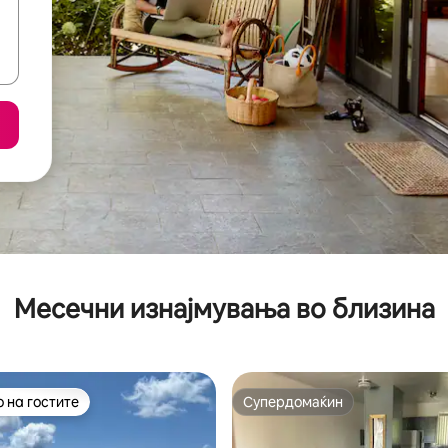
Месечни изнајмувања во близина
 на гостите
Супердомаќин
 на гостите
Супердомаќин