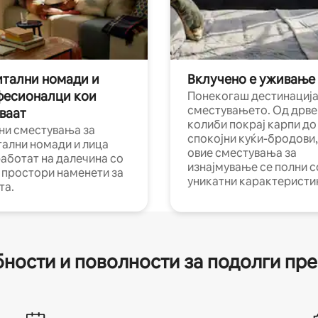
тални номади и
Вклучено е уживање
фесионалци кои
Понекогаш дестинација
сместувањето. Од дрве
ваат
колиби покрај карпи до
ни сместувања за
спокојни куќи-бродови,
тални номади и лица
овие сместувања за
работат на далечина со
изнајмување се полни с
и простори наменети за
уникатни карактеристи
та.
ности и поволности за подолги пр