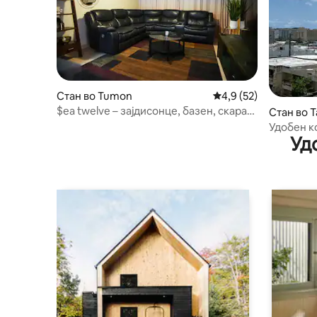
Стан во Tumon
Просечна оцена: 4,9
4,9 (52)
$ea twelve – зајдисонце, базен, скара
Стан во 
во заливот Тумон
Удобен к
Уд
центарот