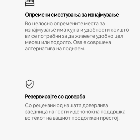
Опремени сместувања за изнајмување
Во целосно опремените места за
изнајмување има кујна и удобности коишто
ви се потребни за да живеете удобно цел
месец или подолго. Ова е совршена
алтернатива на поднаем.
Резервирајте со доверба
Со рецензии од нашата доверлива
заедница на гости и деноноќна поддршка
во текот на вашиот продолжен престој.