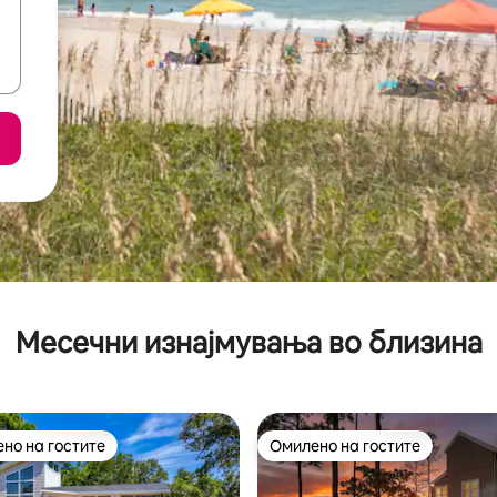
Месечни изнајмувања во близина
но на гостите
Омилено на гостите
јуспешните „Омилени на гостите“
Омилено на гостите