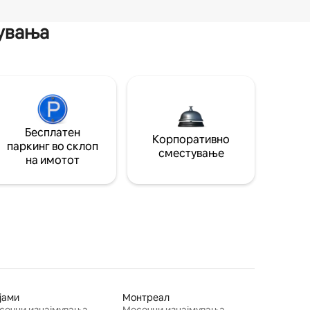
мувања
Бесплатен
Корпоративно
паркинг во склоп
сместување
на имотот
јами
Монтреал
сечни изнајмувања
Месечни изнајмувања