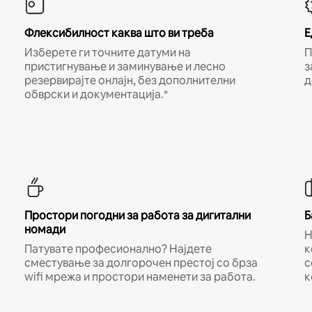
Флексибилност каква што ви треба
Е
Изберете ги точните датуми на
П
пристигнување и заминување и лесно
з
резервирајте онлајн, без дополнителни
д
обврски и документација.*
Простори погодни за работа за дигитални
Б
номади
Н
Патувате професионално? Најдете
к
сместување за долгорочен престој со брза
с
wifi мрежа и простори наменети за работа.
к