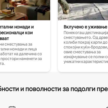
тални номади и
Вклучено е уживање
фесионалци кои
Понекогаш дестинација
сместувањето. Од дрве
ваат
колиби покрај карпи до
ни сместувања за
спокојни куќи-бродови,
тални номади и лица
овие сместувања за
работат на далечина со
изнајмување се полни с
и простори наменети за
уникатни карактеристи
та.
ности и поволности за подолги пр