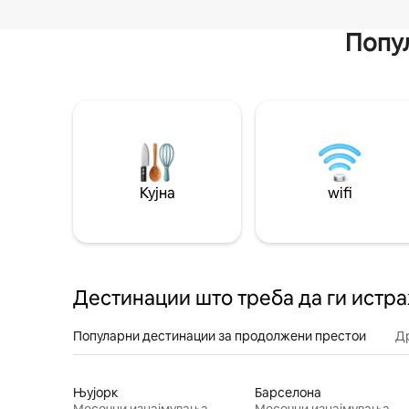
Попул
Кујна
wifi
Дестинации што треба да ги истр
Популарни дестинации за продолжени престои
Д
Њујорк
Барселона
Месечни изнајмувања
Месечни изнајмувања