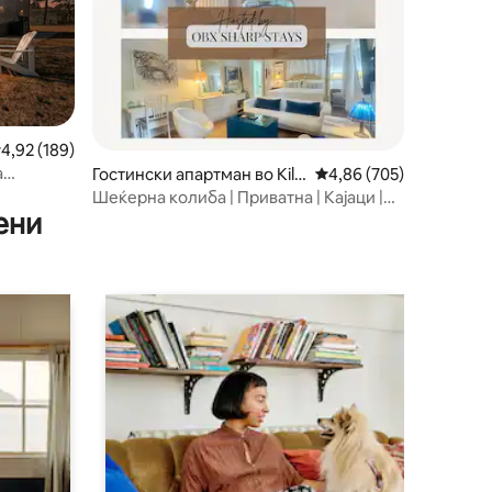
росечна оцена: 4,92 од 5, 189 рецензии
4,92 (189)
а
Гостински апартман во Kill
Просечна оцена: 4,86 
4,86 (705)
Devil Hills
Шеќерна колиба | Приватна | Кајаци |
ени
Велосипеди | MP7.5