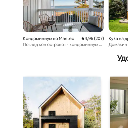
Кондоминиум во Manteo
Просечна оцена: 4,95 
4,95 (207)
Куќа на д
Поглед кон островот - кондоминиум на
Домаќин 
брегот! Целосно ажуриран!
Treehous
Уд