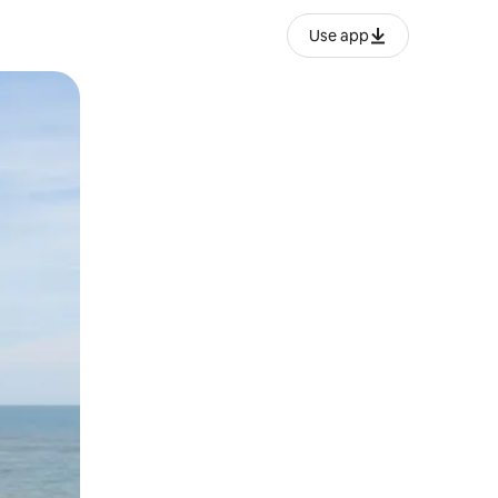
Use app
ње или со лизгање.