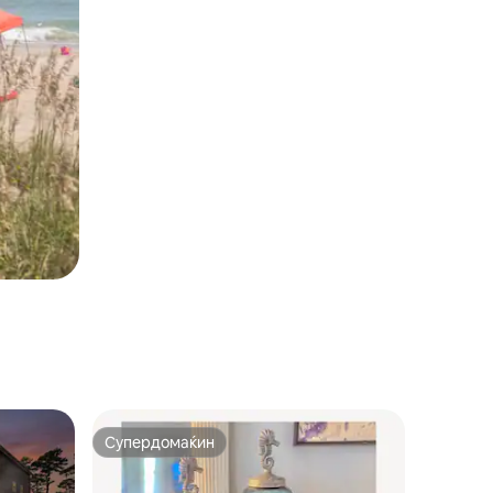
Супердомаќин
Супердомаќин