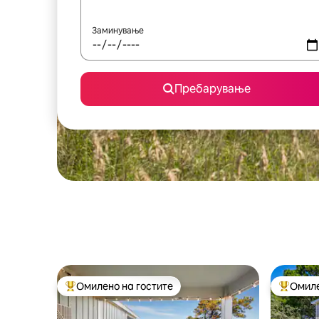
Заминување
Пребарување
Омилено на гостите
Омиле
Меѓу најуспешните „Омилени на гостите“
Меѓу на