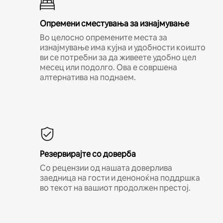
Опремени сместувања за изнајмување
Во целосно опремените места за
изнајмување има кујна и удобности коишто
ви се потребни за да живеете удобно цел
месец или подолго. Ова е совршена
алтернатива на поднаем.
Резервирајте со доверба
Со рецензии од нашата доверлива
заедница на гости и деноноќна поддршка
во текот на вашиот продолжен престој.