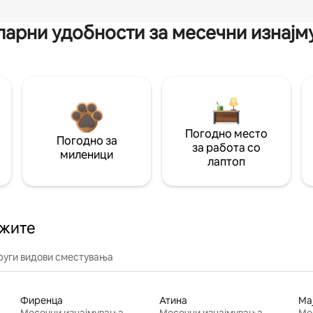
арни удобности за месечни изнај
Погодно место
Погодно за
за работа со
миленици
лаптоп
ажите
руги видови сместувања
Фиренца
Атина
Ма
Месечни изнајмувања
Месечни изнајмувања
Ме