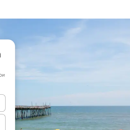
а
ои
копчињата со стрелки нагоре и надолу или истражувајте со допира