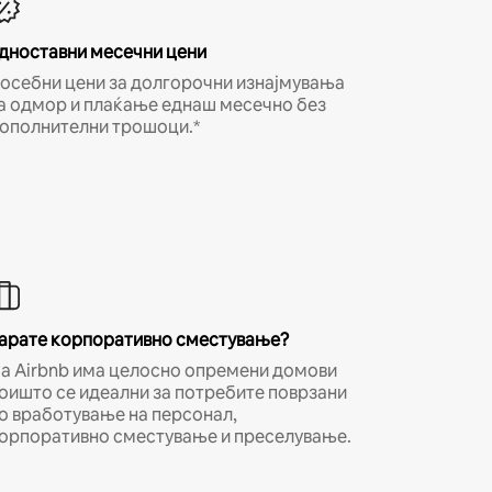
дноставни месечни цени
осебни цени за долгорочни изнајмувања
а одмор и плаќање еднаш месечно без
ополнителни трошоци.*
арате корпоративно сместување?
а Airbnb има целосно опремени домови
оишто се идеални за потребите поврзани
о вработување на персонал,
орпоративно сместување и преселување.