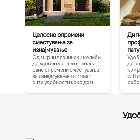
Целосно опремени
Диги
сместувања за
про
изнајмување
пату
Од мирни планински колиби
Удоб
до удобни урбани станови,
диги
овие опремени сместувања
кои 
за изнајмување ги имаат
wifi 
сите удобности како дом.
рабо
Удоб