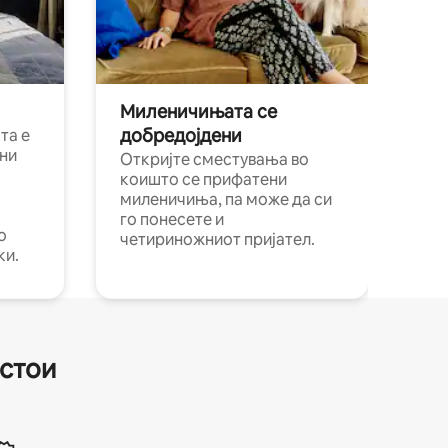
Миленичињата се
добредојдени
та е
ни
Откријте сместувања во
коишто се прифатени
миленичиња, па може да си
го понесете и
о
четириножниот пријател.
ки.
естои