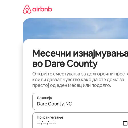
Прескокни
на
содржина
Месечни изнајмувањ
во Dare County
Откријте сместувања за долгорочни прест
кои ви даваат чувство како да сте дома за
престој од еден месец или подолго.
Локација
Кога резултатите се достапни, движете се со 
Пристигнување