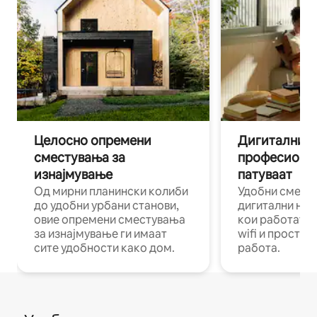
Целосно опремени
Дигитални н
сместувања за
професиона
изнајмување
патуваат
Од мирни планински колиби
Удобни смест
до удобни урбани станови,
дигитални ном
овие опремени сместувања
кои работат н
за изнајмување ги имаат
wifi и простор
сите удобности како дом.
работа.