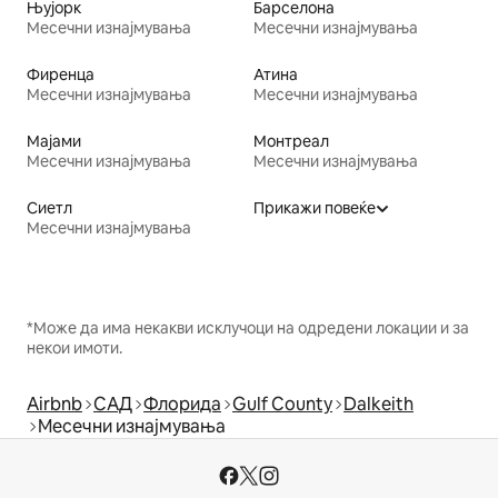
Њујорк
Барселона
Месечни изнајмувања
Месечни изнајмувања
Фиренца
Атина
Месечни изнајмувања
Месечни изнајмувања
Мајами
Монтреал
Месечни изнајмувања
Месечни изнајмувања
Сиетл
Прикажи повеќе
Месечни изнајмувања
*Може да има некакви исклучоци на одредени локации и за
некои имоти.
Airbnb
САД
Флорида
Gulf County
Dalkeith
Месечни изнајмувања