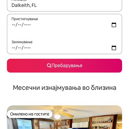
Кога резултатите се достапни, движете се со копчињата со 
Пристигнување
Заминување
Пребарување
Месечни изнајмувања во близина
Омилено на гостите
Омилено на гостите