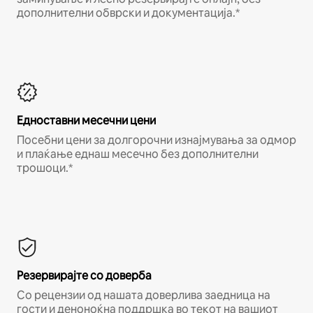
дополнителни обврски и документација.*
Едноставни месечни цени
Посебни цени за долгорочни изнајмувања за одмор
и плаќање еднаш месечно без дополнителни
трошоци.*
Резервирајте со доверба
Со рецензии од нашата доверлива заедница на
гости и деноноќна поддршка во текот на вашиот