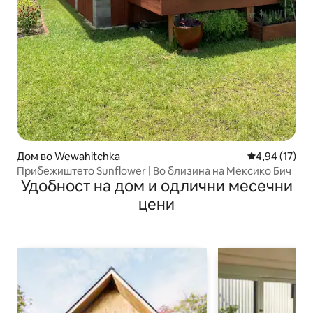
Дом во Wewahitchka
Просечна оце
4,94 (17)
Прибежиштето Sunflower | Во близина на Мексико Бич
Удобност на дом и одлични месечни
цени