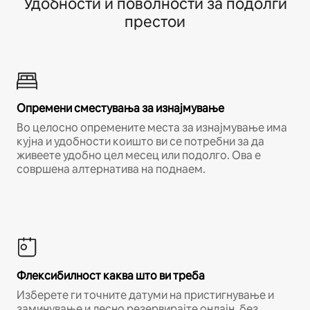
Удобности и поволности за подолги
престои
Опремени сместувања за изнајмување
Во целосно опремените места за изнајмување има
кујна и удобности коишто ви се потребни за да
живеете удобно цел месец или подолго. Ова е
совршена алтернатива на поднаем.
Флексибилност каква што ви треба
Изберете ги точните датуми на пристигнување и
заминување и лесно резервирајте онлајн, без