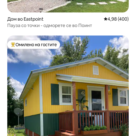
Дом во Eastpoint
Просечна оцен
4,98 (400)
Пауза со точки - одморете се во Поинт
Омилено на гостите
Меѓу најуспешните „Омилени на гостите“