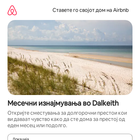
Прескокни
на
Ставете го својот дом на Airbnb
содржина
Месечни изнајмувања во Dalkeith
Откријте сместувања за долгорочни престои кои
ви даваат чувство како да сте дома за престој од
еден месец или подолго.
Локација