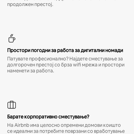
продолжен престој.
Простори погодни за работа за дигитални номади
Патувате професионално? Најдете сместување за
долгорочен престој со брза wifi мрежа и простори
наменети за работа.
Барате корпоративно сместување?
На Airbnb има целосно опремени домови коишто
се идеални за потребите поврзани со вработување