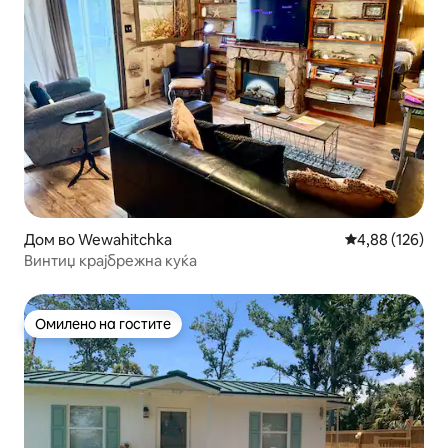
Дом во Wewahitchka
Просечна оцен
4,88 (126)
Винтиџ крајбрежна куќа
Омилено на гостите
Омилено на гостите