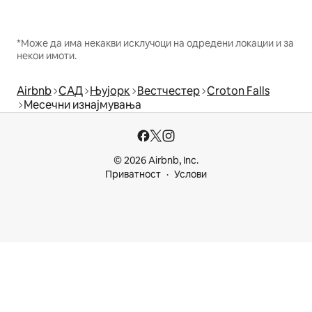
*Може да има некакви исклучоци на одредени локации и за
некои имоти.
Airbnb
САД
Њујорк
Вестчестер
Croton Falls
Месечни изнајмувања
© 2026 Airbnb, Inc.
Приватност
Услови