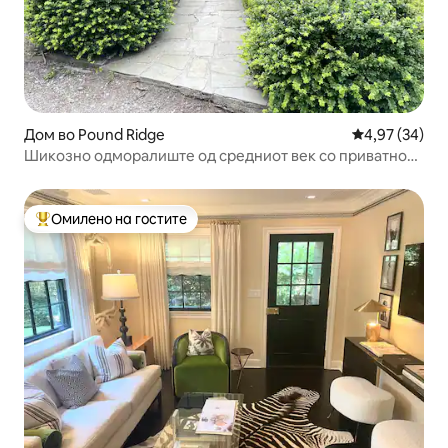
Дом во Pound Ridge
Просечна оце
4,97 (34)
Шикозно одморалиште од средниот век со приватно
езерце во близина на Њујорк
Омилено на гостите
Меѓу најуспешните „Омилени на гостите“