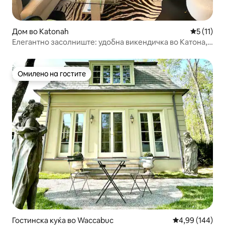
Дом во Katonah
Просечна 
5 (11)
Елегантно засолниште: удобна викендичка во Катона,
Њујорк
Омилено на гостите
Омилено на гостите
Гостинска куќа во Waccabuc
Просечна оцен
4,99 (144)