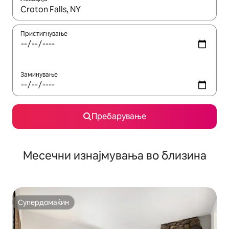
Кога резултатите се достапни, движете се со копчињата со 
Пристигнување
Заминување
Пребарување
Месечни изнајмувања во близина
Супердомаќин
Супердомаќин