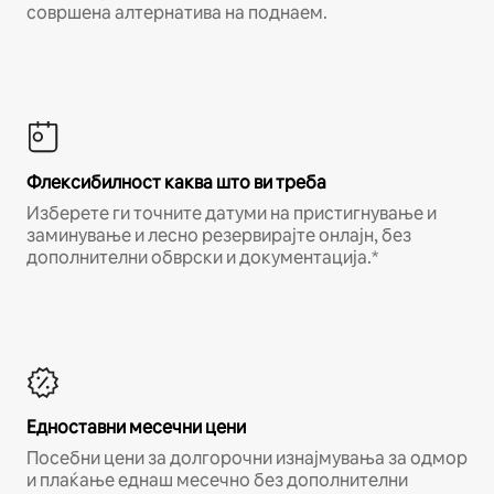
совршена алтернатива на поднаем.
Флексибилност каква што ви треба
Изберете ги точните датуми на пристигнување и
заминување и лесно резервирајте онлајн, без
дополнителни обврски и документација.*
Едноставни месечни цени
Посебни цени за долгорочни изнајмувања за одмор
и плаќање еднаш месечно без дополнителни