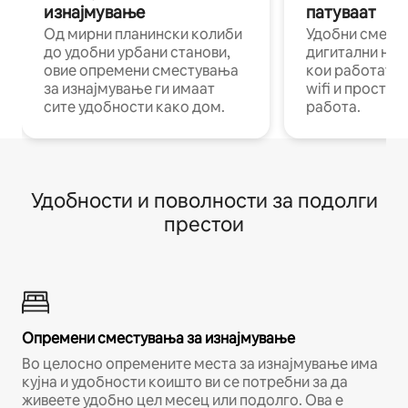
изнајмување
патуваат
Од мирни планински колиби
Удобни смест
до удобни урбани станови,
дигитални ном
овие опремени сместувања
кои работат н
за изнајмување ги имаат
wifi и простор
сите удобности како дом.
работа.
Удобности и поволности за подолги
престои
Опремени сместувања за изнајмување
Во целосно опремените места за изнајмување има
кујна и удобности коишто ви се потребни за да
живеете удобно цел месец или подолго. Ова е