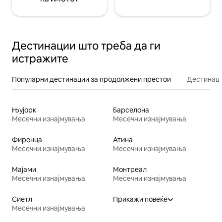
Дестинации што треба да ги
истражите
Популарни дестинации за продолжени престои
Дестинаци
Њујорк
Барселона
Месечни изнајмувања
Месечни изнајмувања
Фиренца
Атина
Месечни изнајмувања
Месечни изнајмувања
Мајами
Монтреал
Месечни изнајмувања
Месечни изнајмувања
Сиетл
Прикажи повеќе
Месечни изнајмувања