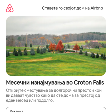
Прескокни
на
Ставете го својот дом на Airbnb
содржина
Месечни изнајмувања во Croton Falls
Откријте сместувања за долгорочни престои кои
ви даваат чувство како да сте дома за престој од
еден месец или подолго.
Локација