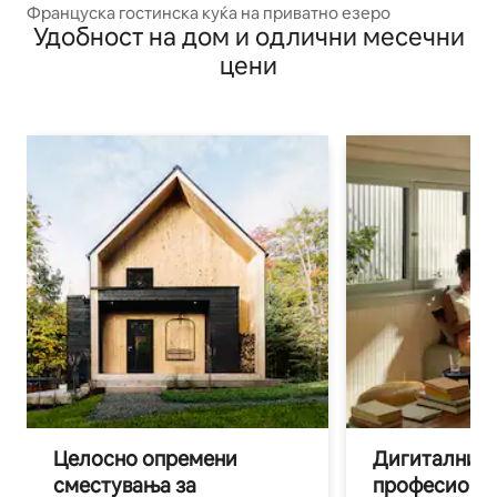
Француска гостинска куќа на приватно езеро
Удобност на дом и одлични месечни
цени
Целосно опремени
Дигитални н
сместувања за
професиона