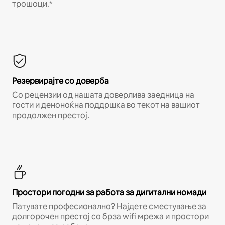
трошоци.*
Резервирајте со доверба
Со рецензии од нашата доверлива заедница на
гости и деноноќна поддршка во текот на вашиот
продолжен престој.
Простори погодни за работа за дигитални номади
Патувате професионално? Најдете сместување за
долгорочен престој со брза wifi мрежа и простори