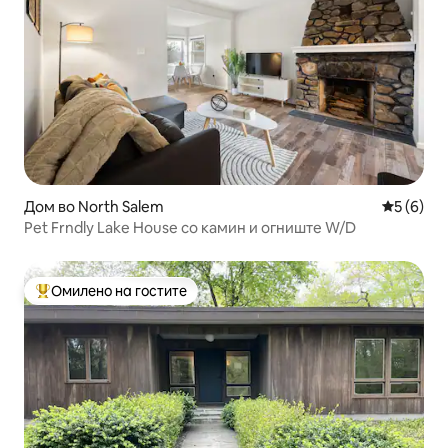
Дом во North Salem
Просечна
5 (6)
Pet Frndly Lake House со камин и огниште W/D
Омилено на гостите
Меѓу најуспешните „Омилени на гостите“