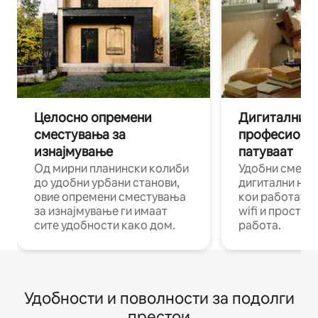
Целосно опремени
Дигитални н
сместувања за
професиона
изнајмување
патуваат
Од мирни планински колиби
Удобни смест
до удобни урбани станови,
дигитални ном
овие опремени сместувања
кои работат н
за изнајмување ги имаат
wifi и простор
сите удобности како дом.
работа.
Удобности и поволности за подолги
престои