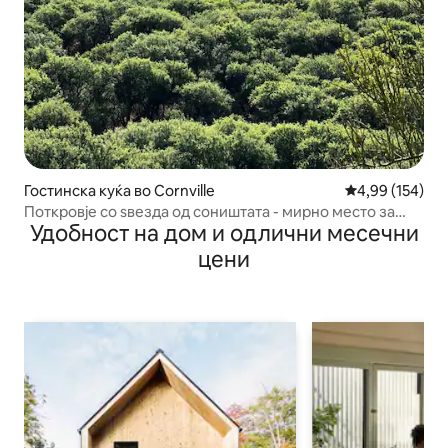
Гостинска куќа во Cornville
Просечна оцен
4,99 (154)
Поткровје со ѕвезда од соништата - мирно место за
Удобност на дом и одлични месечни
одмор
цени