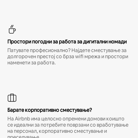
Простори погодни за работа за дигитални номади
Патувате професионално? Најдете сместување за
долгорочен престој со брза wifi мрежа и простори
наменети за работа.
Барате корпоративно сместување?
На Airbnb има целосно опремени домови коишто
се идеални за потребите поврзани со вработување
на персонал, корпоративно сместување и
преселување.