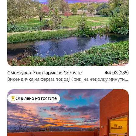
Сместување на фарма во Cornville
Просечна оцен
4,93 (235)
Викендичка на фарма покрај Крик, на неколку минути
од Седона
Омилено на гостите
Меѓу најуспешните „Омилени на гостите“