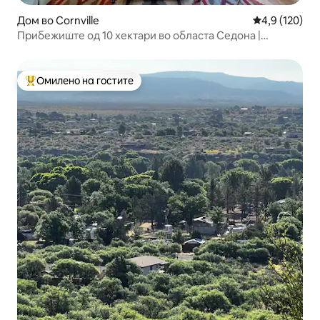
Дом во Cornville
Просечна оце
4,9 (120)
Прибежиште од 10 хектари во областа Седона |
Широки погледи и ѕвезди
Омилено на гостите
Меѓу најуспешните „Омилени на гостите“