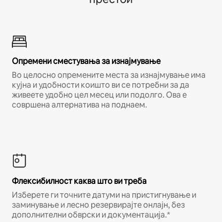
Опремени сместувања за изнајмување
Во целосно опремените места за изнајмување има
кујна и удобности коишто ви се потребни за да
живеете удобно цел месец или подолго. Ова е
совршена алтернатива на поднаем.
Флексибилност каква што ви треба
Изберете ги точните датуми на пристигнување и
заминување и лесно резервирајте онлајн, без
дополнителни обврски и документација.*