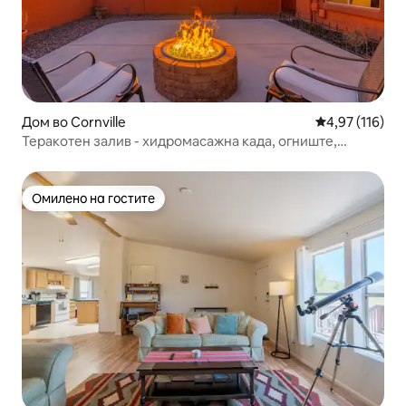
Дом во Cornville
Просечна оцен
4,97 (116)
Теракотен залив - хидромасажна када, огниште,
гледање во ѕвезди
Омилено на гостите
Омилено на гостите