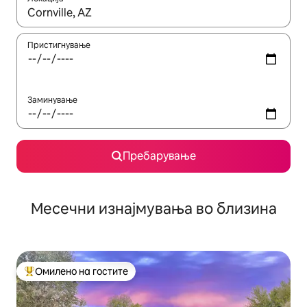
Кога резултатите се достапни, движете се со копчињата со 
Пристигнување
Заминување
Пребарување
Месечни изнајмувања во близина
Омилено на гостите
Меѓу најуспешните „Омилени на гостите“