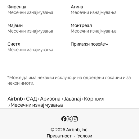
Фиренца
Атина
Месечни изнајмувања
Месечни изнајмувања
Мајами
Монтреал
Месечни изнајмувања
Месечни изнајмувања
Сиетл
Прикажи повеќе
Месечни изнајмувања
*Може да има некакви исклучоци на одредени локации и за
некои имоти.
Airbnb
САД
Аризона
Јавапај
Корнвил
Месечни изнајмувања
© 2026 Airbnb, Inc.
Приватност
Услови