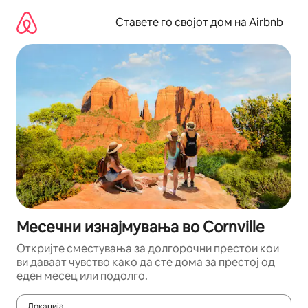
Прескокни
на
Ставете го својот дом на Airbnb
содржина
Месечни изнајмувања во Cornville
Откријте сместувања за долгорочни престои кои
ви даваат чувство како да сте дома за престој од
еден месец или подолго.
Локација