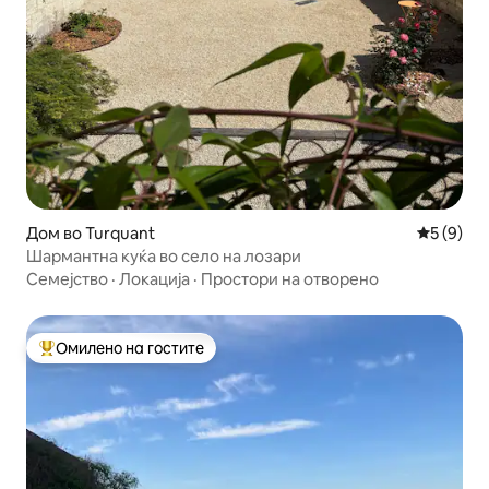
Дом во Turquant
Просечна
5 (9)
Шармантна куќа во село на лозари
Семејство
·
Локација
·
Простори на отворено
Омилено на гостите
Меѓу најуспешните „Омилени на гостите“