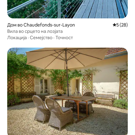
Дом во Chaudefonds-sur-Layon
Просечна 
5 (28)
Вила во срцето на лозјата
Локација
·
Семејство
·
Точност