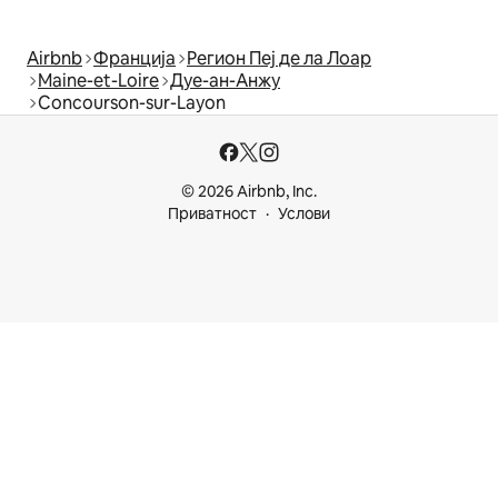
Airbnb
Франција
Регион Пеј де ла Лоар
Maine-et-Loire
Дуе-ан-Анжу
Concourson-sur-Layon
© 2026 Airbnb, Inc.
Приватност
Услови