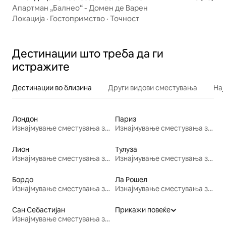
Апартман „Балнео“ - Домен де Варен
Локација
·
Гостопримство
·
Точност
Дестинации што треба да ги
истражите
Дестинации во близина
Други видови сместувања
Нај
Лондон
Париз
Изнајмување сместувања за одмор
Изнајмување сместувања за одмор
Лион
Тулуза
Изнајмување сместувања за одмор
Изнајмување сместувања за одмор
Бордо
Ла Рошел
Изнајмување сместувања за одмор
Изнајмување сместувања за одмор
Сан Себастијан
Прикажи повеќе
Изнајмување сместувања за одмор