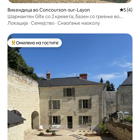
Викендица во Concourson-sur-Layon
Просечна
5 (4)
Шармантен Gîte со 2 кревета; базен со греење во
приземјето
Локација
·
Семејство
·
Снаоѓање наоколу
Омилено на гостите
Меѓу најуспешните „Омилени на гостите“