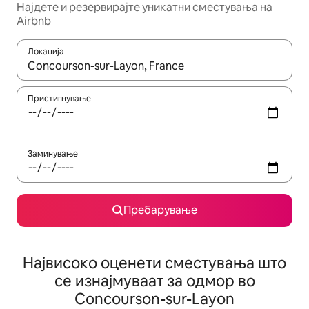
Најдете и резервирајте уникатни сместувања на
Airbnb
Локација
Кога резултатите се достапни, движете се со копчињата со 
Пристигнување
Заминување
Пребарување
Највисоко оценети сместувања што
се изнајмуваат за одмор во
Concourson-sur-Layon