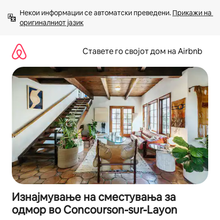
Прескокни
Некои информации се автоматски преведени. 
Прикажи на 
на
оригиналниот јазик
содржина
Ставете го својот дом на Airbnb
Изнајмување на сместувања за
одмор во Concourson-sur-Layon