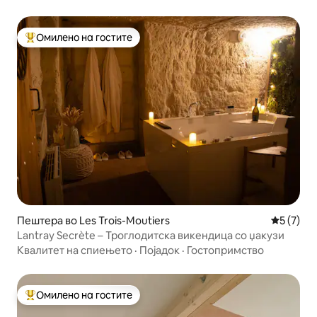
Омилено на гостите
Меѓу најуспешните „Омилени на гостите“
Пештера во Les Trois-Moutiers
Просечна
5 (7)
Lantray Secrète – Троглодитска викендица со џакузи
Квалитет на спиењето
·
Појадок
·
Гостопримство
Омилено на гостите
Меѓу најуспешните „Омилени на гостите“