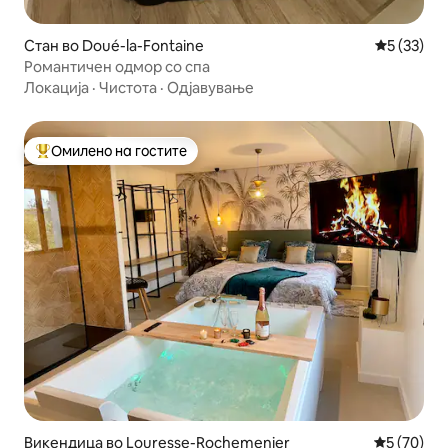
Стан во Doué-la-Fontaine
Просечна 
5 (33)
Романтичен одмор со спа
Локација
·
Чистота
·
Одјавување
Омилено на гостите
Меѓу најуспешните „Омилени на гостите“
Викендица во Louresse-Rochemenier
Просечна 
5 (70)