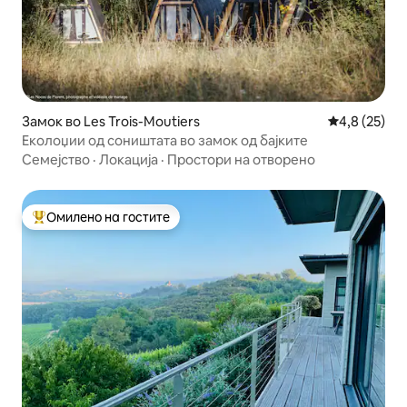
Замок во Les Trois-Moutiers
Просечна оц
4,8 (25)
Еколоџии од соништата во замок од бајките
Семејство
·
Локација
·
Простори на отворено
Омилено на гостите
Меѓу најуспешните „Омилени на гостите“