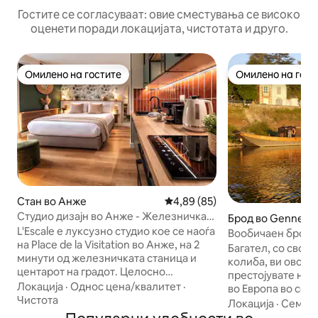
Гостите се согласуваат: овие сместувања се високо
оценети поради локацијата, чистотата и друго.
Омилено на гостите
Омилено на гост
Омилено на гостите
Омилено на гост
Стан во Анже
Просечна оцена: 4,89 од 5, 8
4,89 (85)
Студио дизајн во Анже - Железничка
Брод во Gennes-V
станица и центар на градот
L'Escale е луксузно студио кое се наоѓа
e
Вообичаен брод н
на Place de la Visitation во Анже, на 2
класифициран ло
Багател, со своја
минути од железничката станица и
колиба, ви овозм
центарот на градот. Целосно
престојувате на 
реновиран во тропски шик стил, нуди
Локација
·
Однос цена/квалитет
·
во Европа во сек
кревет со големина „queen size“,
Чистота
На бродот или шт
Локација
·
Семејс
опремена кујна, модерна бања и
извонредниот по