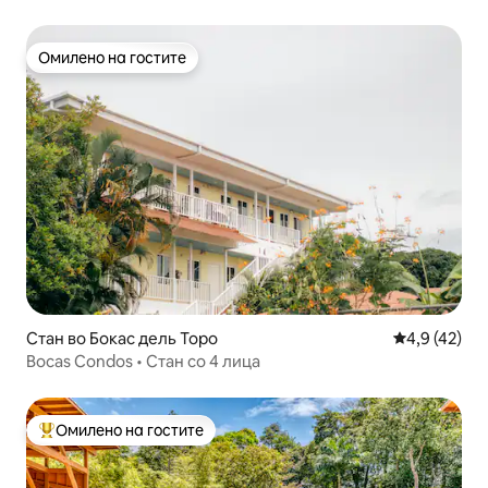
Омилено на гостите
Омилено на гостите
Стан во Бокас дель Торо
Просечна оц
4,9 (42)
Bocas Condos • Стан со 4 лица
Омилено на гостите
Меѓу најуспешните „Омилени на гостите“