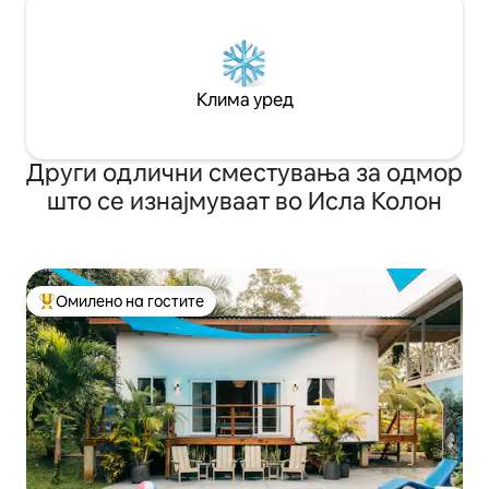
Клима уред
Други одлични сместувања за одмор
што се изнајмуваат во Исла Колон
Омилено на гостите
Меѓу најуспешните „Омилени на гостите“