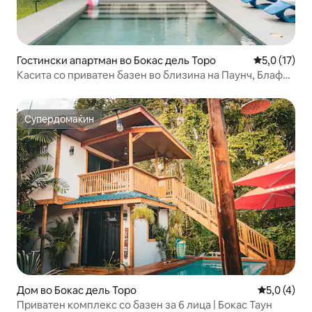
Гостински апартман во Бокас дель Торо
Просечна оц
5,0 (17)
Касита со приватен базен во близина на Паунч, Блаф
Бич
Супердомаќин
Супердомаќин
Дом во Бокас дель Торо
Просечна о
5,0 (4)
Приватен комплекс со базен за 6 лица | Бокас Таун