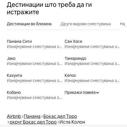
Дестинации што треба да ги
истражите
Дестинации во близина
Други видови сместувања
Нај
Панама Сити
Сан Хосе
Изнајмување сместувања за одмор
Изнајмување сместувања за одмор
Јако
Тамариндо
Изнајмување сместувања за одмор
Изнајмување сместувања за одмор
Кахуита
Кепос
Изнајмување сместувања за одмор
Изнајмување сместувања за одмор
Кобано
Прикажи повеќе
Изнајмување сместувања за одмор
Airbnb
Панама
Бокас дел Торо
округ Бокас дел Торо
Исла Колон