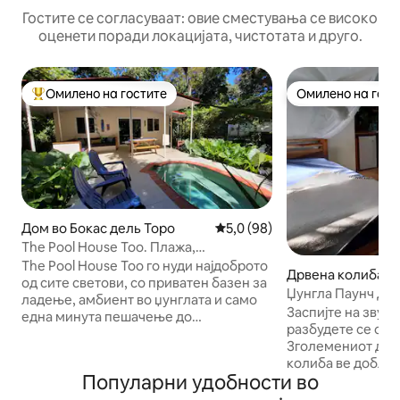
Гостите се согласуваат: овие сместувања се високо
оценети поради локацијата, чистотата и друго.
Омилено на гостите
Омилено на гост
Меѓу најуспешните „Омилени на гостите“
Омилено на гост
Дом во Бокас дель Торо
Просечна оцена: 5,0 од 5, 9
5,0 (98)
The Pool House Too. Плажа,
приватност, мир и природа
The Pool House Too го нуди најдоброто
Дрвена колиба во
од сите светови, со приватен базен за
l Toro Province
Џунгла Паунч Дрв
ладење, амбиент во џунглата и само
минути пешачењ
Заспијте на звуци
една минута пешачење до
разбудете се со 
прекрасната плажа Paunch. Бујни
Зголемениот диза
приватни градини го опкружуваат
колиба ве доближ
базенот и надворешниот салон/
Популарни удобности во
дрвото и дивиот с
тремот за јадење. Куќата има клима-
како куќа на дрв