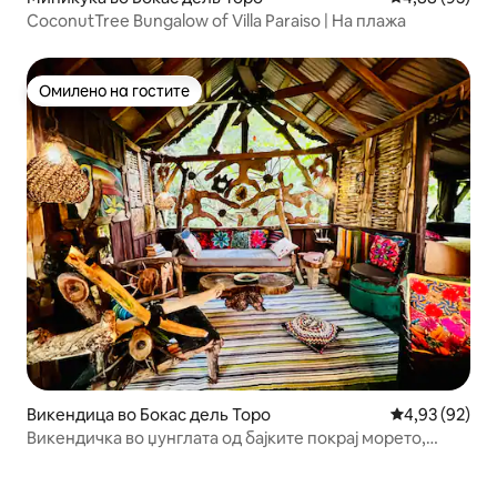
CoconutTree Bungalow of Villa Paraiso | На плажа
Омилено на гостите
Омилено на гостите
Викендица во Бокас дель Торо
Просечна оце
4,93 (92)
Викендичка во џунглата од бајките покрај морето,
Бокас