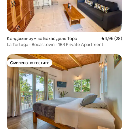
Кондоминиум во Бокас дель Торо
Просечна оце
4,96 (28)
La Tortuga - Bocas town - 1BR Private Apartment
Омилено на гостите
Омилено на гостите