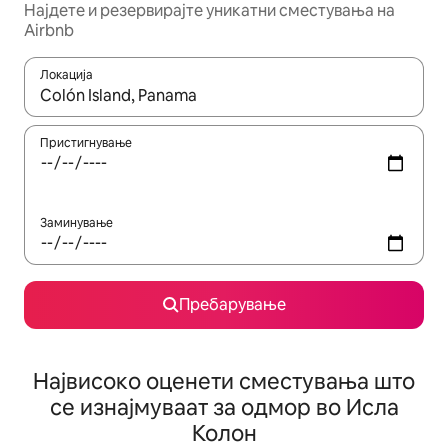
Најдете и резервирајте уникатни сместувања на
Airbnb
Локација
Кога резултатите се достапни, движете се со копчињата со 
Пристигнување
Заминување
Пребарување
Највисоко оценети сместувања што
се изнајмуваат за одмор во Исла
Колон