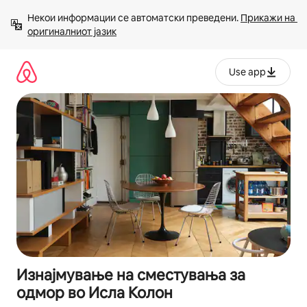
Прескокни
Некои информации се автоматски преведени. 
Прикажи на 
на
оригиналниот јазик
содржина
Use app
Изнајмување на сместувања за
одмор во Исла Колон