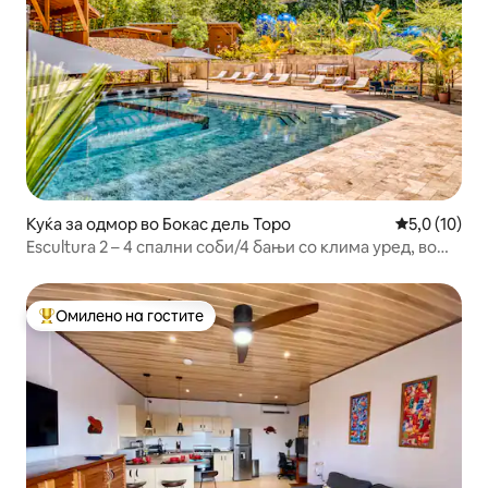
Куќа за одмор во Бокас дель Торо
Просечна оц
5,0 (10)
Escultura 2 – 4 спални соби/4 бањи со клима уред, во
близина на место за сурфање и плажа
Омилено на гостите
Меѓу најуспешните „Омилени на гостите“