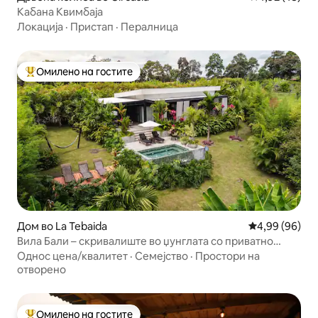
Кабана Квимбаја
Локација
·
Пристап
·
Пералница
Омилено на гостите
Меѓу најуспешните „Омилени на гостите“
Дом во La Tebaida
Просечна оце
4,99 (96)
Вила Бали – скривалиште во џунглата со приватно
џакузи
Однос цена/квалитет
·
Семејство
·
Простори на
отворено
Омилено на гостите