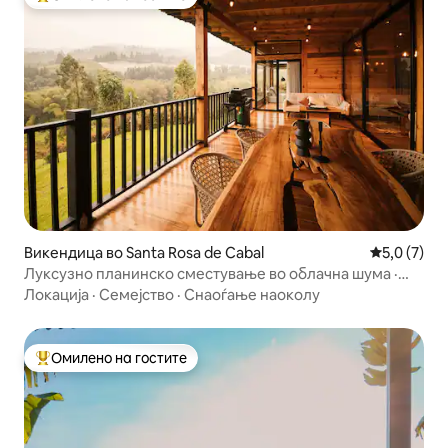
Меѓу најуспешните „Омилени на гостите“
Викендица во Santa Rosa de Cabal
Просечна о
5,0 (7)
Луксузно планинско сместување во облачна шума ·
Набљудување птици · Река
Локација
·
Семејство
·
Снаоѓање наоколу
Омилено на гостите
Меѓу најуспешните „Омилени на гостите“