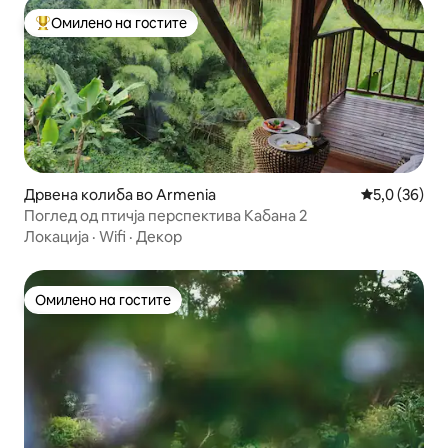
Омилено на гостите
Меѓу најуспешните „Омилени на гостите“
Дрвена колиба во Armenia
Просечна оц
5,0 (36)
Поглед од птичја перспектива Кабана 2
Локација
·
Wifi
·
Декор
Омилено на гостите
Омилено на гостите