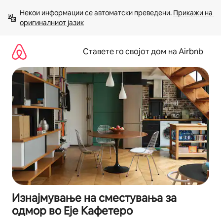
Прескокни
Некои информации се автоматски преведени. 
Прикажи на 
на
оригиналниот јазик
содржина
Ставете го својот дом на Airbnb
Изнајмување на сместувања за
одмор во Еје Кафетеро