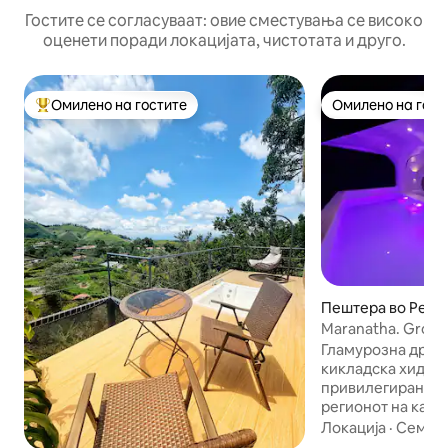
Гостите се согласуваат: овие сместувања се високо
оценети поради локацијата, чистотата и друго.
Омилено на гостите
Омилено на гост
Меѓу најуспешните „Омилени на гостите“
Омилено на гост
Пештера во Perei
Maranatha. Grott
Boutique+Hydrot
Гламурозна дрве
кикладска хидро
привилегирана ло
регионот на кафе
приказ на ноќно 
Локација
·
Семејс
патека, набљуду