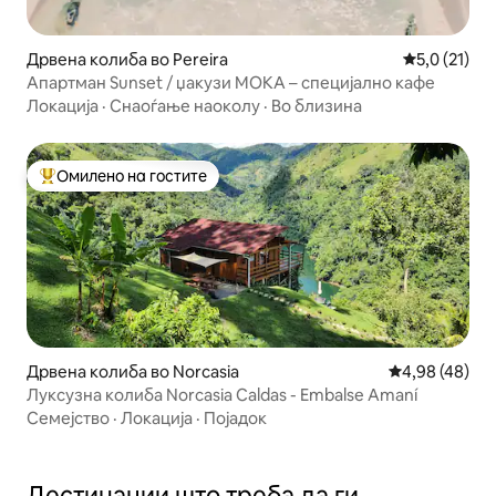
Дрвена колиба во Pereira
Просечна оц
5,0 (21)
Апартман Sunset / џакузи MOKA – специјално кафе
Локација
·
Снаоѓање наоколу
·
Во близина
Омилено на гостите
Меѓу најуспешните „Омилени на гостите“
Дрвена колиба во Norcasia
Просечна оце
4,98 (48)
Луксузна колиба Norcasia Caldas - Embalse Amaní
Семејство
·
Локација
·
Појадок
Дестинации што треба да ги