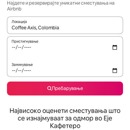
Најдете и резервирајте уникатни сместувања на
Airbnb
Локација
Кога резултатите се достапни, движете се со копчињата со 
Пристигнување
Заминување
Пребарување
Највисоко оценети сместувања што
се изнајмуваат за одмор во Еје
Кафетеро