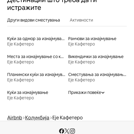
истражите
Други видови сместувања
Активности
Куќи за одмор за изнајмување
Ранчови за изнајмување
Еје Кафетеро
Еје Кафетеро
Места за изнајмување со кајак
Викендички за изнајмување
Еје Кафетеро
Еје Кафетеро
Планински куќи за изнајмување
Сместувања за изнајмување погодни за семејства
Еје Кафетеро
Еје Кафетеро
Куќи за изнајмување
Прикажи повеќе
Еје Кафетеро
Airbnb
Колумбија
Еје Кафетеро