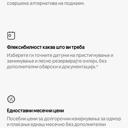
совршена алтернатива на поднаем.
Флексибилност каква што ви треба
Изберете ги точните датуми на пристигнување и
заминување и лесно резервирајте онлајн, без
дополнителни обврски и документација.*
Едноставни месечни цени
Посебни цени за долгорочни изнајмувања за одмор
и плаќање еднаш месечно без дополнителни