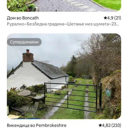
Дом во Boncath
Просечна оц
4,9 (21)
Рурално~Безбедна градина~Шетање низ шумата~23
мин. до плажа
Супердомаќин
Супердомаќин
Викендица во Pembrokeshire
Просечна оцен
4,82 (233)