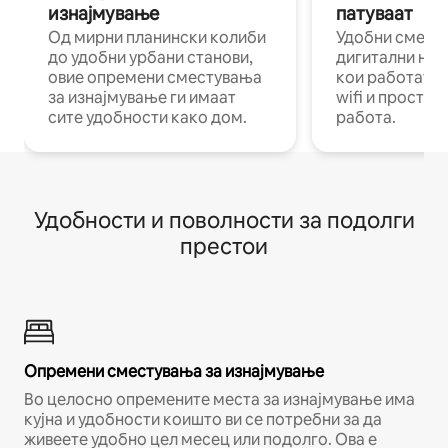
изнајмување
патуваат
Од мирни планински колиби
Удобни смест
до удобни урбани станови,
дигитални ном
овие опремени сместувања
кои работат н
за изнајмување ги имаат
wifi и простор
сите удобности како дом.
работа.
Удобности и поволности за подолги
престои
Опремени сместувања за изнајмување
Во целосно опремените места за изнајмување има
кујна и удобности коишто ви се потребни за да
живеете удобно цел месец или подолго. Ова е