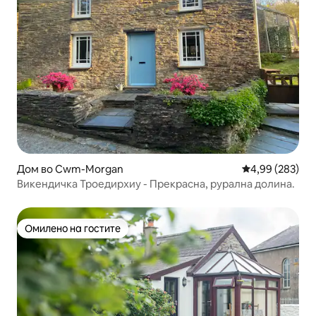
Дом во Cwm-Morgan
Просечна оцен
4,99 (283)
Викендичка Троедирхиу - Прекрасна, рурална долина.
Омилено на гостите
Омилено на гостите