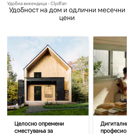
Удобна викендица - Clydfan
Удобност на дом и одлични месечни
цени
Целосно опремени
Дигитални н
сместувања за
професиона