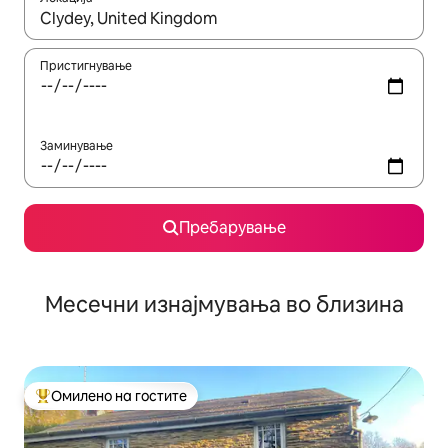
Кога резултатите се достапни, движете се со копчињата со 
Пристигнување
Заминување
Пребарување
Месечни изнајмувања во близина
Омилено на гостите
Меѓу најуспешните „Омилени на гостите“