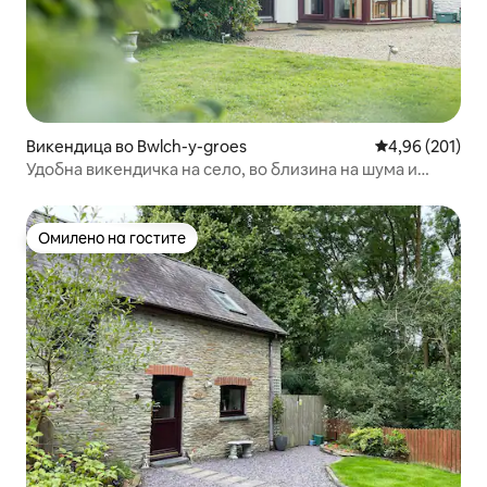
Викендица во Bwlch-y-groes
Просечна оцен
4,96 (201)
Удобна викендичка на село, во близина на шума и
водопад
Омилено на гостите
Омилено на гостите