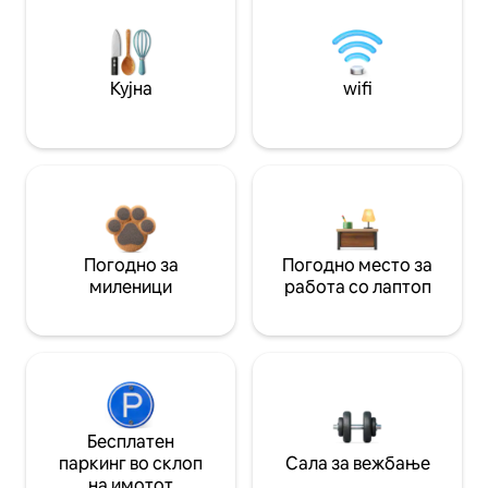
Кујна
wifi
Погодно за
Погодно место за
миленици
работа со лаптоп
Бесплатен
паркинг во склоп
Сала за вежбање
на имотот