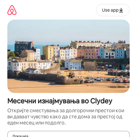
Прескокни
на
Use app
содржина
Месечни изнајмувања во Clydey
Откријте сместувања за долгорочни престои кои
ви даваат чувство како да сте дома за престој од
еден месец или подолго.
Локација