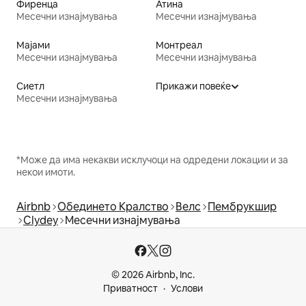
Фиренца
Атина
Месечни изнајмувања
Месечни изнајмувања
Мајами
Монтреал
Месечни изнајмувања
Месечни изнајмувања
Сиетл
Прикажи повеќе
Месечни изнајмувања
*Може да има некакви исклучоци на одредени локации и за
некои имоти.
Airbnb
Обединето Кралство
Велс
Пембрукшир
Clydey
Месечни изнајмувања
© 2026 Airbnb, Inc.
Приватност
Услови