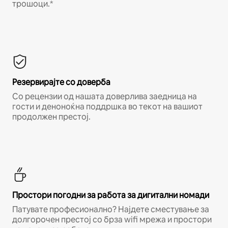
трошоци.*
Резервирајте со доверба
Со рецензии од нашата доверлива заедница на
гости и деноноќна поддршка во текот на вашиот
продолжен престој.
Простори погодни за работа за дигитални номади
Патувате професионално? Најдете сместување за
долгорочен престој со брза wifi мрежа и простори