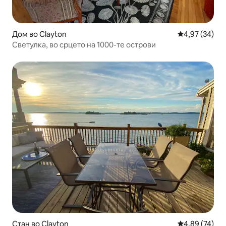
Дом во Clayton
Просечна оце
4,97 (34)
Светулка, во срцето на 1000-те острови
Стан во Clayton
Просечна оце
4,89 (74)