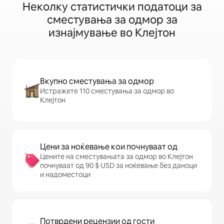
Неколку статистички податоци за
сместувања за одмор за
изнајмување во Клејтон
Вкупно сместувања за одмор
Истражете 110 сместувања за одмор во
Клејтон
Цени за ноќевање кои почнуваат од
Цените на сместувањата за одмор во Клејтон
почнуваат од 90 $ USD за ноќевање без даноци
и надоместоци
Потврдени рецензии од гости