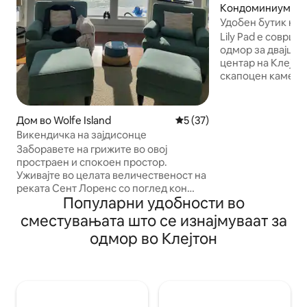
Кондоминиум во 
Удобен бутик ко
историската згр
Lily Pad е соврш
одмор за двајца,
центар на Клејтон! Овој „урбан“ з
скапоцен камен е
реката и од новат
реката. Одете пе
ресторани, парко
Дом во Wolfe Island
Просечна оцена: 5 од 5, 3
5 (37)
музеи. Ова скри
Викендичка на зајдисонце
втор кат се наоѓа
Заборавете на грижите во овој
Porch and Paddle 
простраен и спокоен простор.
Приватен паркинг
Уживајте во целата величественост на
Една спална соба
реката Сент Лоренс со поглед кон
кревет (Queen siz
Популарни удобности во
водата од секој прозорец. Главната
летни ветрови од
спална соба има 1 брачен кревет
сместувањата што се изнајмуваат за
целосно природн
(широк 180 – 220 см) и приватна бања
за чистење и про
одмор во Клејтон
со поглед на реката. Втората соба има
домаќинството се
1 брачен кревет (широк 180 – 220 см),
приватна бања и два прозорци од кои
се гледа изгрејсонцето.
Спектакуларните зајдисонца
секојдневно ќе ве оставаат без здив.