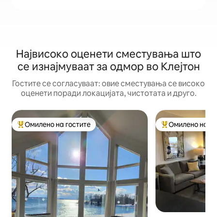
Највисоко оценети сместувања што
се изнајмуваат за одмор во Клејтон
Гостите се согласуваат: овие сместувања се високо
оценети поради локацијата, чистотата и друго.
Омилено на гостите
Омилено на го
Меѓу најуспешните „Омилени на гостите“
Меѓу најуспешни