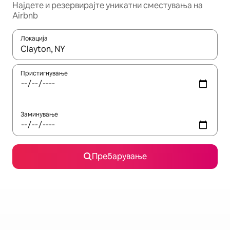
Најдете и резервирајте уникатни сместувања на
Airbnb
Локација
Кога резултатите се достапни, движете се со копчињата со 
Пристигнување
Заминување
Пребарување