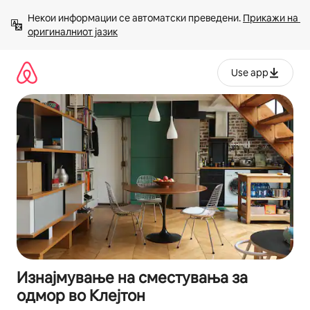
Прескокни
Некои информации се автоматски преведени. 
Прикажи на 
на
оригиналниот јазик
содржина
Use app
Изнајмување на сместувања за
одмор во Клејтон