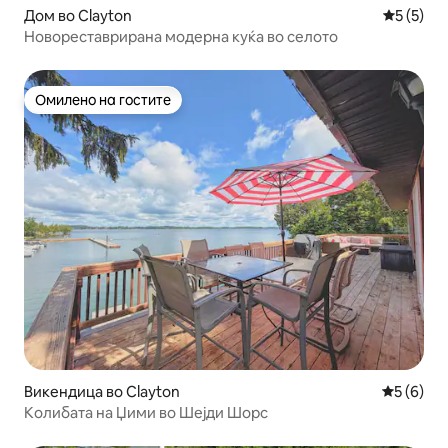
Дом во Clayton
Просечна
5 (5)
Новореставрирана модерна куќа во селото
Омилено на гостите
Омилено на гостите
Викендица во Clayton
Просечна
5 (6)
Колибата на Џими во Шејди Шорс