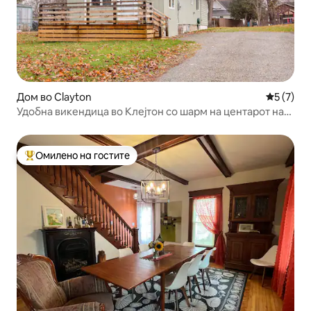
Дом во Clayton
Просечна
5 (7)
Удобна викендица во Клејтон со шарм на центарот на
градот
Омилено на гостите
Меѓу најуспешните „Омилени на гостите“