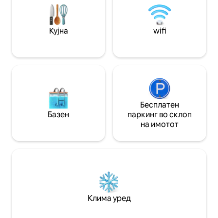
Чистата, без никакви нечистотии, ве
поканува да пливате, да возите кану,
кајак или едноставно да лебдите.
Кујна
wifi
Забележете ја чапјата која лета ниско,
лебедите во заливот и орлите кои
набљудуваат од дрво.
Бесплатен
Базен
паркинг во склоп
на имотот
Клима уред