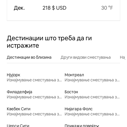
Дек.
218 $ USD
30 °F
Дестинации што треба да ги
истражите
Дестинации во близина
Други видови сместувања
Нај
Нјујорк
Монтреал
Изнајмување сместувања за одмор
Изнајмување сместувања за одмор
Филаделфија
Бостон
Изнајмување сместувања за одмор
Изнајмување сместувања за одмор
Квебек Сити
Нијагара Фолс
Изнајмување сместувања за одмор
Изнајмување сместувања за одмор
Џерси Сити
Прикажи повеќе