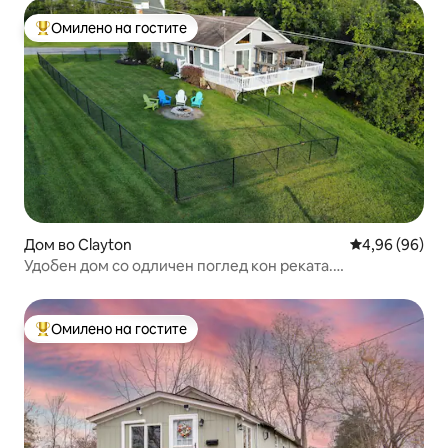
Омилено на гостите
Меѓу најуспешните „Омилени на гостите“
Дом во Clayton
Просечна оце
4,96 (96)
Удобен дом со одличен поглед кон реката.
Миленичињата се земени во предвид.
Омилено на гостите
Меѓу најуспешните „Омилени на гостите“