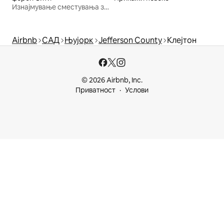
Изнајмување сместувања за одмор
Airbnb
САД
Њујорк
Jefferson County
Клејтон
© 2026 Airbnb, Inc.
Приватност
Услови