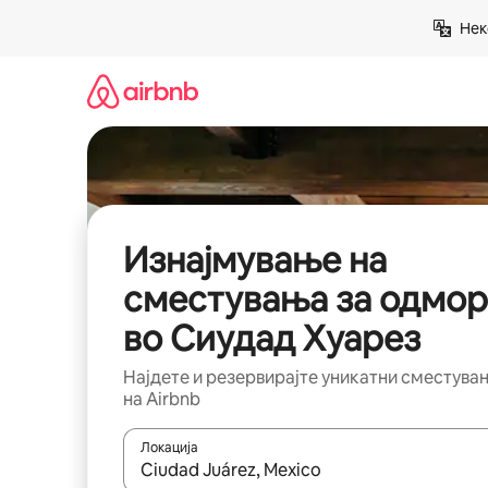
Прескокни
Нек
на
содржина
Изнајмување на
сместувања за одмор
во Сиудад Хуарез
Најдете и резервирајте уникатни сместува
на Airbnb
Локација
Кога резултатите се достапни, движете се со 