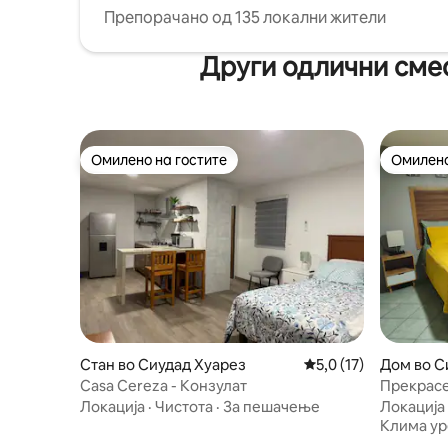
Препорачано од 135 локални жители
Други одлични смес
Омилено на гостите
Омилено
Омилено на гостите
Омилено
Стан во Сиудад Хуарез
Просечна оцена: 5,0
5,0 (17)
Дом во С
Casa Cereza - Конзулат
Прекрасе
Локација
·
Чистота
·
За пешачење
Локација
Клима ур