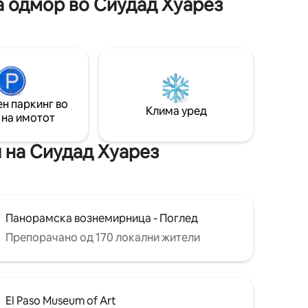
а одмор во Сиудад Хуарез
атмосфера за одмор или уживање со
семејството и пријателите. Има сè што
ви е потребно за пријатен престој и
спектакуларна фасада во ексклузивна
област. Идеално за одмор, работа или
премиум доживување во градот. 🏡💦
н паркинг во
Клима уред
 на имотот
и на Сиудад Хуарез
Панорамска вознемирница - Поглед
Препорачано од 170 локални жители
El Paso Museum of Art