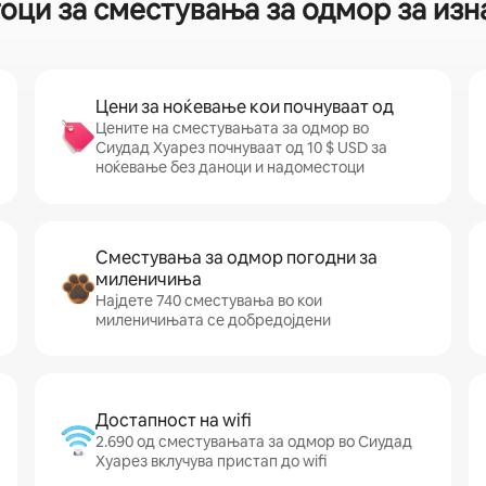
оци за сместувања за одмор за из
Цени за ноќевање кои почнуваат од
Цените на сместувањата за одмор во
Сиудад Хуарез почнуваат од 10 $ USD за
ноќевање без даноци и надоместоци
Сместувања за одмор погодни за
миленичиња
Најдете 740 сместувања во кои
миленичињата се добредојдени
Достапност на wifi
2.690 од сместувањата за одмор во Сиудад
Хуарез вклучува пристап до wifi