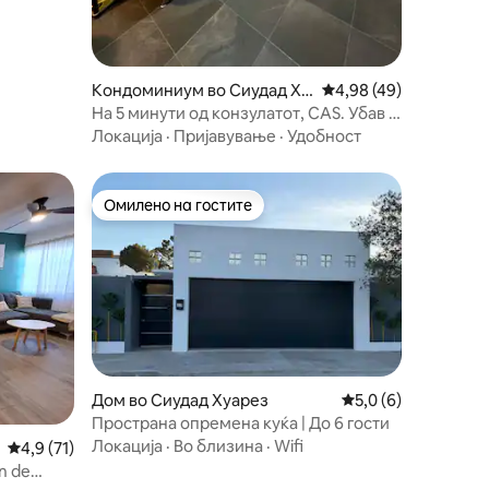
Кондоминиум во Сиудад Ху
Просечна оцена: 4,98
4,98 (49)
арез
На 5 минути од конзулатот, CAS. Убав и
удобен стан.
Локација
·
Пријавување
·
Удобност
Омилено на гостите
Омилено на гостите
Дом во Сиудад Хуарез
Просечна оцена: 5,
5,0 (6)
Пространа опремена куќа | До 6 гости
Локација
·
Во близина
·
Wifi
Просечна оцена: 4,9 од 5, 71 рецензии
4,9 (71)
n de