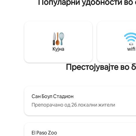
Популарни удобности во 
Хуарез.
е фактура за дневници и корпоративна
надомест.
Кујна
wifi
Престојувајте во 
Сан Боул Стадион
Препорачано од 26 локални жители
El Paso Zoo