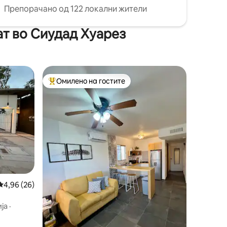
Препорачано од 122 локални жители
ат во Сиудад Хуарез
Омилено на гостите
на гостите“
Меѓу најуспешните „Омилени на гостите“
Просечна оцена: 4,96 од 5, 26 рецензии
4,96 (26)
ја
·