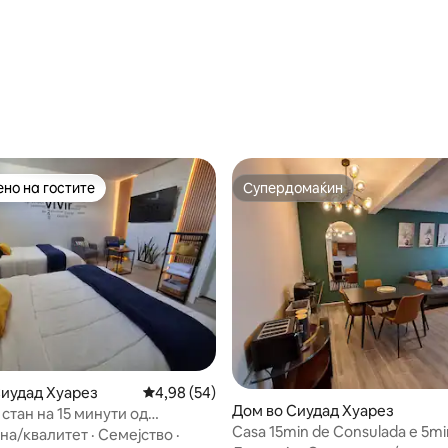
но на гостите
Супердомаќин
јуспешните „Омилени на гостите“
Супердомаќин
Сиудад Хуарез
Просечна оцена: 4,98 од 5, 54 рецензии
4,98 (54)
Дом во Сиудад Хуарез
стан на 15 минути од
Casa 15min de Consulada e 5mi
от и 5 минути од мостот
на/квалитет
·
Семејство
·