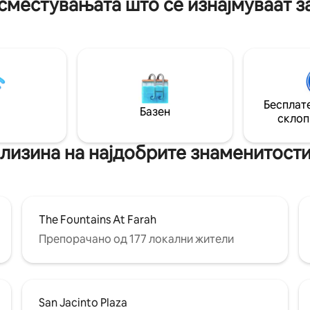
сместувањата што се изнајмуваат з
Бесплате
Базен
склоп
близина на најдобрите знаменитост
The Fountains At Farah
Препорачано од 177 локални жители
San Jacinto Plaza