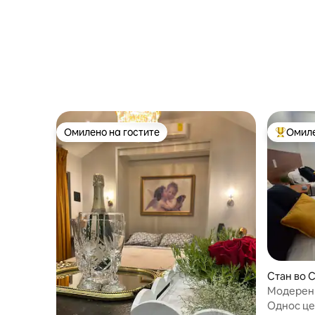
Омилено на гостите
Омиле
Омилено на гостите
Меѓу на
Стан во 
Модерен 
конзулат
Однос це