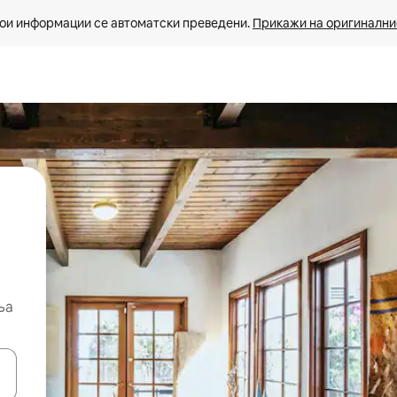
ои информации се автоматски преведени. 
Прикажи на оригиналнио
ња
копчињата со стрелки нагоре и надолу или истражувајте со допира