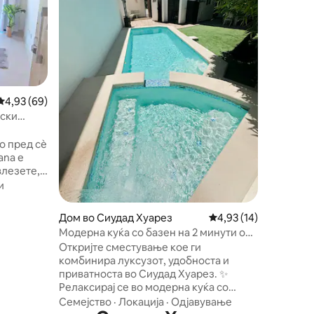
парови. 
релаксир
за специ
Семејст
перење 
алишта и
удобност
прослав
Просечна оцена: 4,93 од 5, 69 рецензии
4,93 (69)
Интимен
создава
Резервир
доживув
о пред сѐ
ana е
влезете,
обрата
и
пуштање и
опција е
Дом во Сиудад Хуарез
Просечна оцена: 4,93
4,93 (14)
оради
Модерна куќа со базен на 2 минути од
јќи
Пуенте Интерн.
Откријте сместување кое ги
ен само
комбинира луксузот, удобноста и
и
приватноста во Сиудад Хуарез. ✨
е од
Релаксирај се во модерна куќа со
наков
приватен базен, пространи простори,
Семејство
·
Локација
·
Одјавување
елегантен дизајн и совршена