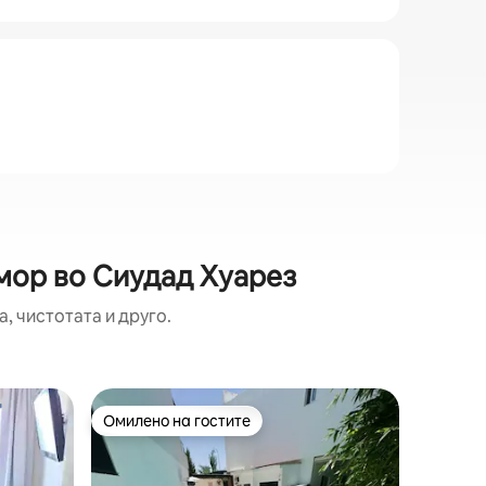
дмор во Сиудад Хуарез
, чистотата и друго.
Дом во 
Омилено на гостите
Суперд
Омилено на гостите
Суперд
Романти
Избегајт
шармантн