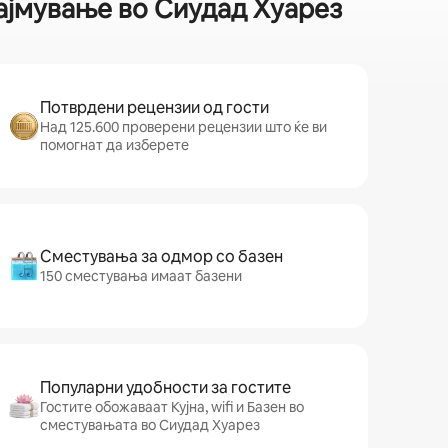
најмување во Сиудад Хуарез
Потврдени рецензии од гости
Над 125.600 проверени рецензии што ќе ви
помогнат да изберете
Сместувања за одмор со базен
150 сместувања имаат базени
Популарни удобности за гостите
Гостите обожаваат Кујна, wifi и Базен во
сместувањата во Сиудад Хуарез