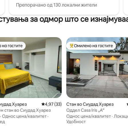
Препорачано од 130 локални жители
тувања за одмор што се изнајмува
 на гостите
Омилено на гостите
 на гостите
Меѓу најуспешните „Омилени 
 од 5, 17 рецензии
иудад Хуарез
Просечна оцена: 4,97 од 5, 33 рецензии
4,97 (33)
Стан во Сиудад Хуарез
н стан во Сиудад Хуарез
Оддел Casa Iris „A“
·
Однос цена/квалитет
·
Однос цена/квалитет
·
Локаци
ед
Удобност