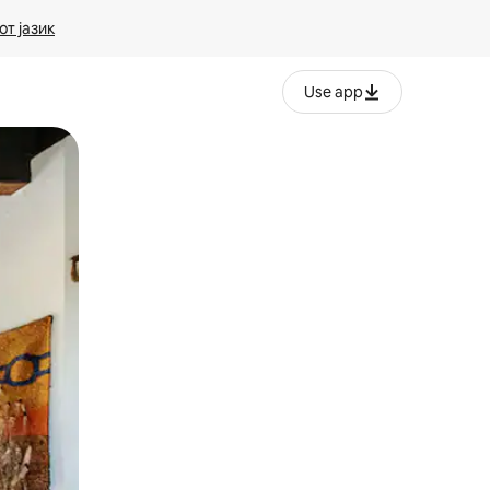
т јазик
Use app
ње или со лизгање.