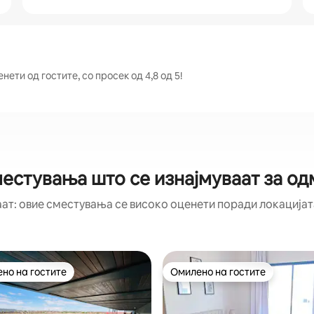
ети од гостите, со просек од 4,8 од 5!
естувања што се изнајмуваат за о
аат: овие сместувања се високо оценети поради локацијата
но на гостите
Омилено на гостите
јуспешните „Омилени на гостите“
Омилено на гостите