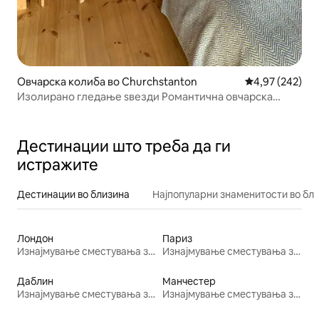
Овчарска колиба во Churchstanton
Просечна оцен
4,97 (242)
Изолирано гледање ѕвезди Романтична овчарска
колиба и када
Дестинации што треба да ги
истражите
Дестинации во близина
Најпопуларни знаменитости во бл
Лондон
Париз
Изнајмување сместувања за одмор
Изнајмување сместувања за одмор
Даблин
Манчестер
Изнајмување сместувања за одмор
Изнајмување сместувања за одмор