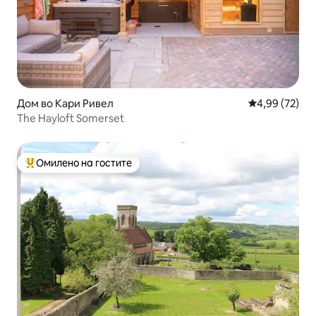
Дом во Кари Ривел
Просечна оце
4,99 (72)
The Hayloft Somerset
Омилено на гостите
Меѓу најуспешните „Омилени на гостите“