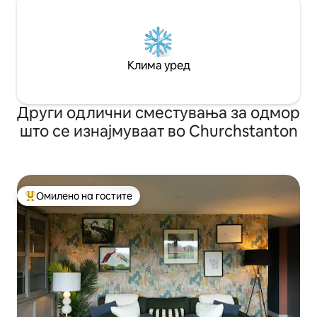
Клима уред
Други одлични сместувања за одмор
што се изнајмуваат во Churchstanton
Омилено на гостите
Меѓу најуспешните „Омилени на гостите“