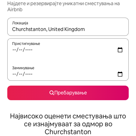
Најдете и резервирајте уникатни сместувања на
Airbnb
Локација
Кога резултатите се достапни, движете се со копчињата со 
Пристигнување
Заминување
Пребарување
Највисоко оценети сместувања што
се изнајмуваат за одмор во
Churchstanton