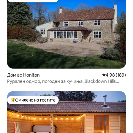
Меѓу најуспешните „Омилени на гостите“
Дом во Honiton
Просечна оцен
4,98 (189)
Рурален одмор, погоден за кучиња, Blackdown Hills
ANOB
Омилено на гостите
Меѓу најуспешните „Омилени на гостите“