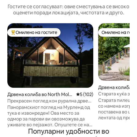
Гостите се согласуваат: овие сместувања се високо
оценети поради локацијата, чистотата и друго.
Омилено на гостите
Омилено на гост
Меѓу најуспешните „Омилени на гостите“
Омилено на гост
Дрвена колиба в
et
Старата куќа за 
Дрвена колиба во North Molto
Просечна оцена: 5 од 5, 10
5 (102)
Лејкс ‧ Хидромас
n
Старата пилешка 
Прекрасен поглед кон рурална дрвена
со намена изгра
колиба
Панорамскиот поглед на Мурленд од
поставена во шум
тука е извонреден! Ова место за
лентата од прек
одмор за парови ви овозможува да
езерото Оттерфорд. Луксу
уживате во пејзажот. Опуштете се на
ентериер обезбе
Популарни удобности во
удобни каучи кои гледаат низ
бегство на паровите. Внатре, у
прозорецот или опуштете се во