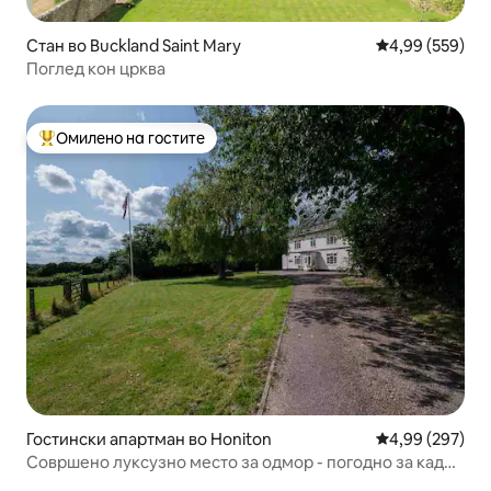
Стан во Buckland Saint Mary
Просечна оцен
4,99 (559)
Поглед кон црква
Омилено на гостите
Меѓу најуспешните „Омилени на гостите“
Гостински апартман во Honiton
Просечна оцен
4,99 (297)
Совршено луксузно место за одмор - погодно за кади-
чанг