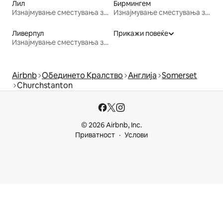
Лил
Бирмингем
Изнајмување сместувања за одмор
Изнајмување сместувања за одмор
Ливерпул
Прикажи повеќе
Изнајмување сместувања за одмор
Airbnb
Обединето Кралство
Англија
Somerset
Churchstanton
© 2026 Airbnb, Inc.
Приватност
Услови