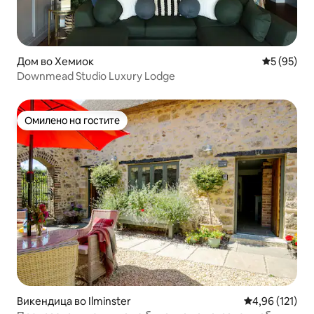
Дом во Хемиок
Просечна 
5 (95)
Downmead Studio Luxury Lodge
Омилено на гостите
Омилено на гостите
Викендица во Ilminster
Просечна оцен
4,96 (121)