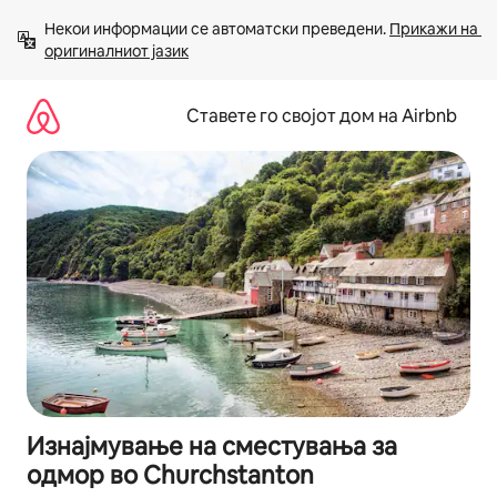
Прескокни
Некои информации се автоматски преведени. 
Прикажи на 
на
оригиналниот јазик
содржина
Ставете го својот дом на Airbnb
Изнајмување на сместувања за
одмор во Churchstanton