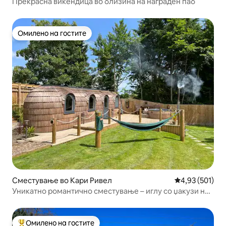
Прекрасна викендица во близина на награден паб
Омилено на гостите
Омилено на гостите
Сместување во Кари Ривел
Просечна оцен
4,93 (501)
Уникатно романтично сместување – иглу со џакузи на
дрва
Омилено на гостите