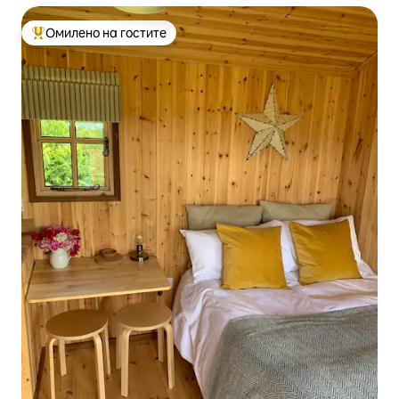
Омилено на гостите
Меѓу најуспешните „Омилени на гостите“