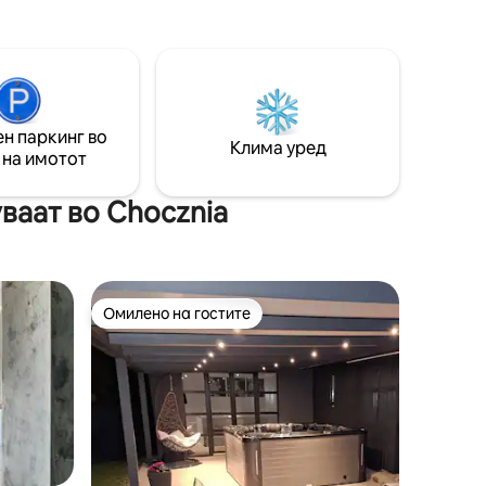
имотот, влез во имотот или на
 да му
тротоарот. 100 м - базен; 5,5 км - Inwałd
бност на
Park, Dinosaur Park, Mini Zoo; 9 км -
 ви
Czarny Groń Ski Station; 20 км -
ате на
ENERGYLANDIA, 30 км - Auschwitz-
ба .
Birkenau
родата :)
н паркинг во
Клима уред
 на имотот
ваат во Chocznia
Омилено на гостите
на гостите“
Омилено на гостите