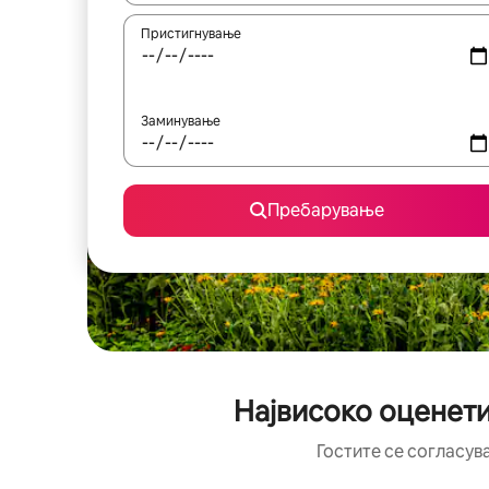
Пристигнување
Заминување
Пребарување
Највисоко оценети
Гостите се согласув