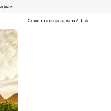
т јазик
Ставете го својот дом на Airbnb
ње или со лизгање.