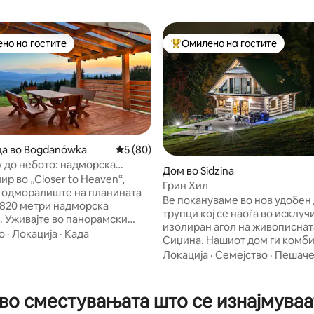
но на гостите
Омилено на гостите
јуспешните „Омилени на гостите“
Меѓу најуспешните „Омилени 
а во Bogdanówka
Просечна оцена: 5 од 5, 80 рецензии
5 (80)
 до небото: надморска
Дом во Sidzina
 од 800 метри и спа центар на
ир во „Closer to Heaven“,
Грин Хил
од 5, 110 рецензии
о
 одморалиште на планината
Ве покануваме во нов удобен
 820 метри надморска
трупци кој се наоѓа во исклу
. Уживајте во панорамски
изолиран агол на живописнат
а планините Бескид Виспови и
о
·
Локација
·
Када
Сиџина. Нашиот дом ги комб
пространа тераса. Овој
традиционалната дрвена конс
Локација
·
Семејство
·
Пешач
 дом од 88 квадратни метри
со модерноста , функционалн
ен со 2300 квадратни метри
удобноста. Прозорците на куќ
 земјиште. Опуштете се во
терасата имаат прекрасен по
о сместувањата што се изнајмуваа
шниот спа центар на
ридовите на Žywiec Beskids. Г
без хлор за 5 лица со 2