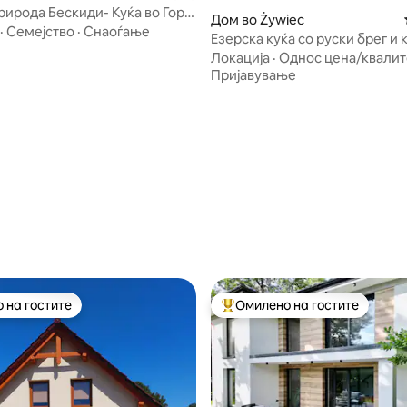
рирода Бескиди- Куќа во Гора,
Дом во Żywiec
на!
·
Семејство
·
Снаоѓање
Езерска куќа со руски брег и
Локација
·
Однос цена/квалит
Пријавување
 од 5, 27 рецензии
 на гостите
Омилено на гостите
 на гостите
Меѓу најуспешните „Омилени 