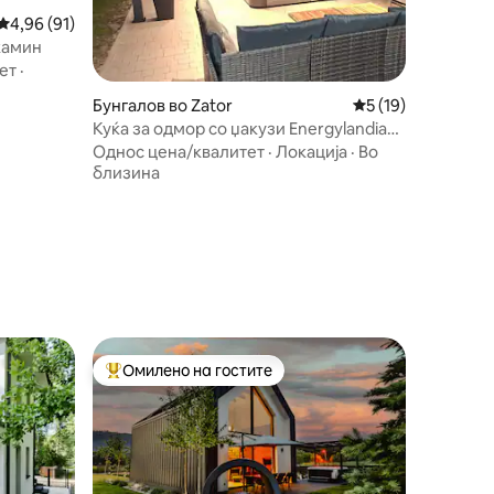
Просечна оцена: 4,96 од 5, 91 рецензии
4,96 (91)
 камин
ет
·
Бунгалов во Zator
Просечна оцена: 5
5 (19)
Куќа за одмор со џакузи Energylandia
во центарот на Затор
Однос цена/квалитет
·
Локација
·
Во
близина
Омилено на гостите
на гостите“
Меѓу најуспешните „Омилени на гостите“