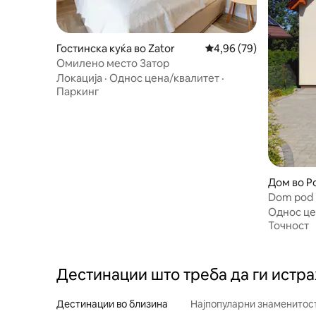
Гостинска куќа во Zator
Просечна оцена: 4,96
4,96 (79)
Омилено место Затор
Локација
·
Однос цена/квалитет
·
Паркинг
Дом во P
Dom pod 
Однос це
Точност
Дестинации што треба да ги истр
Дестинации во близина
Најпопуларни знаменитост