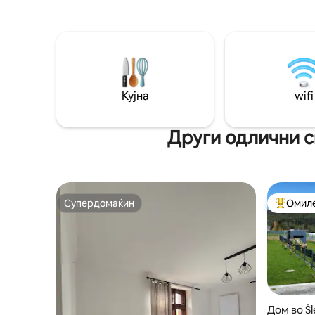
модерните ентериери беспрекорно се
седишта 
вклопуваат со пријатната топлина на
извор, ф
дрвена куќа, создавајќи совршена
правење 
рамнотежа помеѓу удобноста и
удобност
природата. Уживајте во спокојството,
природа 
препуштете се на прекрасните
до вас.
пејзажи и дозволете оваа планинска
Кујна
wifi
куќа да ви биде бегство во
планинското спокојство.
Други одлични с
Супердомаќин
Омиле
Супердомаќин
Меѓу на
Дом во Ś