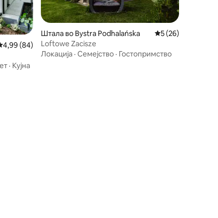
Штала во Bystra Podhalańska
Просечна оцена: 5
5 (26)
Loftowe Zacisze
Просечна оцена: 4,99 од 5, 84 рецензии
4,99 (84)
Локација
·
Семејство
·
Гостопримство
ет
·
Кујна