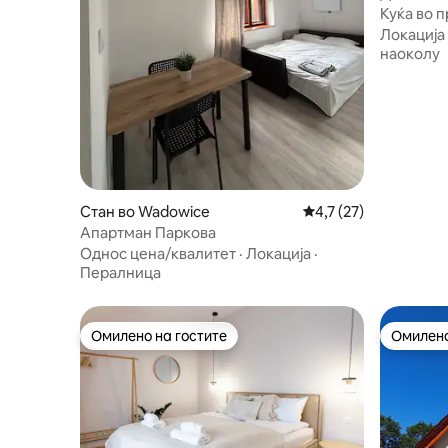
Куќа во п
бања, сау
Локација
наоколу
Стан во Wadowice
Просечна оцена: 4,7
4,7 (27)
Апартман Паркова
Однос цена/квалитет
·
Локација
·
Пералница
Омилено на гостите
Омилено
Омилено на гостите
Омилено