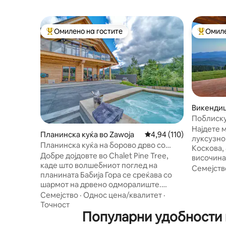
Омилено на гостите
Омиле
Меѓу најуспешните „Омилени на гостите“
Меѓу на
Викендиц
Поблиску
височина
Најдете м
Планинска куќа во Zawoja
Просечна оцена: 4,94 
4,94 (110)
отворен
луксузно
Планинска куќа на борово дрво со
Коскова,
џакузи и поглед на Бабија Гора
Добре дојдовте во Chalet Pine Tree,
височина
каде што волшебниот поглед на
поглед н
Семејств
планината Бабија Гора се среќава со
Татра од 
шармот на дрвено одморалиште.
еколошки
Вдишете го свежиот планински воздух
Семејство
·
Однос цена/квалитет
·
е опкруж
од широката тераса или опуштете се
Точност
приватно
во џакузито додека се впивате во
Популарни удобности в
целогоди
панорамската убавина. Внатре,
отворено 