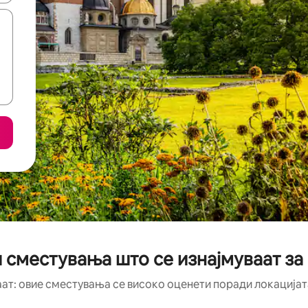
 сместувања што се изнајмуваат за
аат: овие сместувања се високо оценети поради локацијата