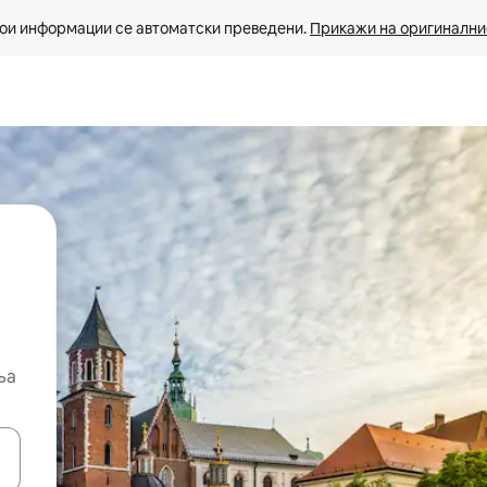
ои информации се автоматски преведени. 
Прикажи на оригиналнио
ња
копчињата со стрелки нагоре и надолу или истражувајте со допира