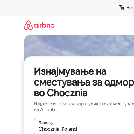
Прескокни
Нек
на
содржина
Изнајмување на
сместувања за одмор
во Chocznia
Најдете и резервирајте уникатни сместува
на Airbnb
Локација
Кога резултатите се достапни, движете се со 