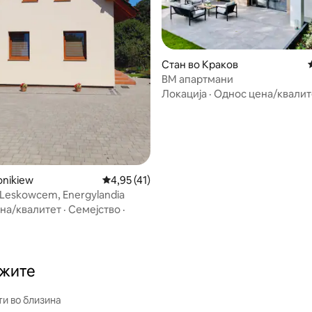
 од 5, 79 рецензии
Стан во Краков
BM апартмани
Локација
·
Однос цена/квалит
onikiew
Просечна оцена: 4,95 од 5, 41 рецензии
4,95 (41)
Leskowcem, Energylandia
на/квалитет
·
Семејство
·
ажите
и во близина