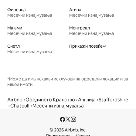
Фиренца
Атина
Месечни изнајмувања
Месечни изнајмувања
Мајами
Монтреал
Месечни изнајмувања
Месечни изнајмувања
Сиетл
Прикажи повеќе
Месечни изнајмувања
*Може да има некакви исклучоци на одредени локации и за
некои имоти.
Airbnb
Обединето Кралство
Англија
Staffordshire
Chatcull
Месечни изнајмувања
© 2026 Airbnb, Inc.