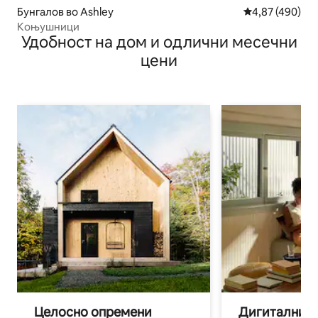
Бунгалов во Ashley
Просечна оцен
4,87 (490)
Коњушници
Удобност на дом и одлични месечни
цени
Целосно опремени
Дигитални н