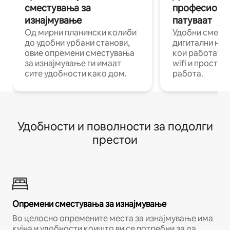
сместувања за
професиона
изнајмување
патуваат
Од мирни планински колиби
Удобни смест
до удобни урбани станови,
дигитални ном
овие опремени сместувања
кои работат н
за изнајмување ги имаат
wifi и простор
сите удобности како дом.
работа.
Удобности и поволности за подолги
престои
Опремени сместувања за изнајмување
Во целосно опремените места за изнајмување има
кујна и удобности коишто ви се потребни за да