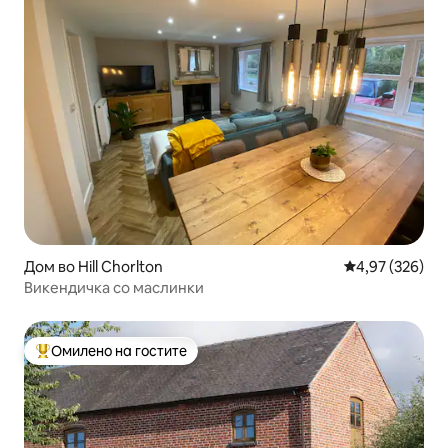
Дом во Hill Chorlton
Просечна оцен
4,97 (326)
Викендичка со маслинки
Омилено на гостите
Меѓу најуспешните „Омилени на гостите“