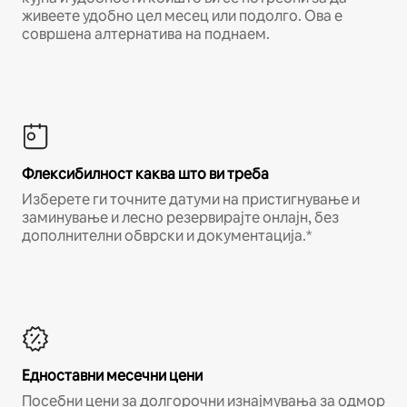
живеете удобно цел месец или подолго. Ова е
совршена алтернатива на поднаем.
Флексибилност каква што ви треба
Изберете ги точните датуми на пристигнување и
заминување и лесно резервирајте онлајн, без
дополнителни обврски и документација.*
Едноставни месечни цени
Посебни цени за долгорочни изнајмувања за одмор