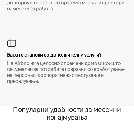
долгорочен престој со брза wifi мрежа и простори
наменети за работа.
Барате станови со дополнителни услуги?
На Airbnb има целосно опремени домови коишто
се идеални за потребите поврзани со вработување
на персонал, корпоративно сместување и
преселување.
Популарни удобности за месечни
изнајмувања