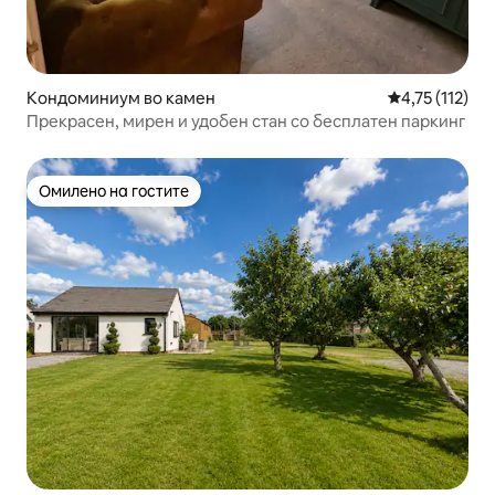
Кондоминиум во камен
Просечна оцен
4,75 (112)
Прекрасен, мирен и удобен стан со бесплатен паркинг
Омилено на гостите
Омилено на гостите