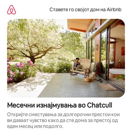
Прескокни
на
Ставете го својот дом на Airbnb
содржина
Месечни изнајмувања во Chatcull
Откријте сместувања за долгорочни престои кои
ви даваат чувство како да сте дома за престој од
еден месец или подолго.