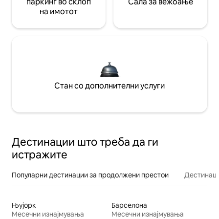
паркинг во склоп
Сала за вежбање
на имотот
Стан со дополнителни услуги
Дестинации што треба да ги
истражите
Популарни дестинации за продолжени престои
Дестинаци
Њујорк
Барселона
Месечни изнајмувања
Месечни изнајмувања