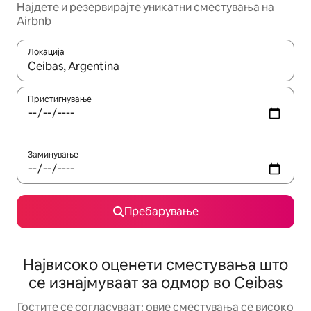
Најдете и резервирајте уникатни сместувања на
Airbnb
Локација
Кога резултатите се достапни, движете се со копчињата со 
Пристигнување
Заминување
Пребарување
Највисоко оценети сместувања што
се изнајмуваат за одмор во Ceibas
Гостите се согласуваат: овие сместувања се високо