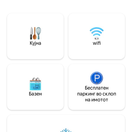
персонализирана 
и безбедна река и кајаци. Два хектара
околина на нејзи
земјиште за шетање. Неверојатни
можете да ужива
шпорети, ручеци во галеријата,
вечера придруже
појадоци со поглед на село и
вина во регионот!
зајдисонца над реката. Оаза на мир
уникатни и персо
многу блиску до градот. Се изнајмува
Ние сме погодни
само за семејна употреба.
Кујна
wifi
Бесплатен
Базен
паркинг во склоп
на имотот