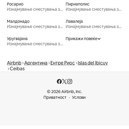
Росарио
Пириаполис
Изнајмување сместувања за одмор
Изнајмување сместувања за одмор
Малдонадо
Лавалеја
Изнајмување сместувања за одмор
Изнајмување сместувања за одмор
Уругвајана
Прикажи повеќе
Изнајмување сместувања за одмор
Airbnb
Аргентина
Ентре Риос
Islas del Ibicuy
Ceibas
© 2026 Airbnb, Inc.
Приватност
Услови