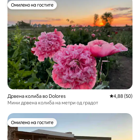
Омилено на гостите
Омилено на гостите
Дрвена колиба во Dolores
Просечна оце
4,88 (50)
Мини дрвена колиба на метри од градот
Омилено на гостите
Омилено на гостите