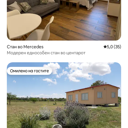
Стан во Mercedes
Просечна оц
5,0 (35)
Модерен еднособен стан во центарот
Омилено на гостите
Омилено на гостите