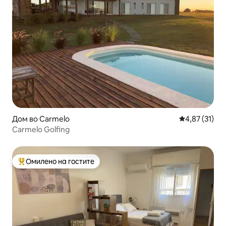
Дом во Carmelo
Просечна оце
4,87 (31)
Carmelo Golfing
Омилено на гостите
Меѓу најуспешните „Омилени на гостите“