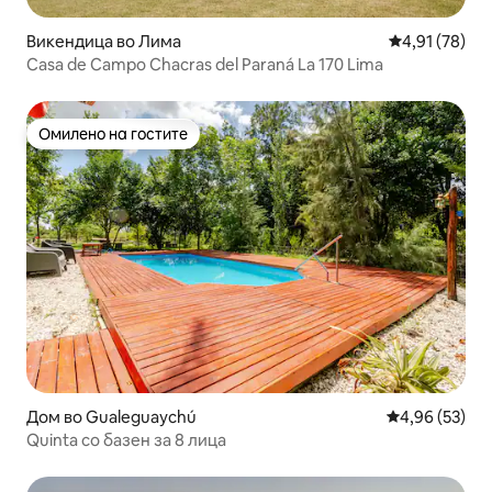
Викендица во Лима
Просечна оце
4,91 (78)
Casa de Campo Chacras del Paraná La 170 Lima
Омилено на гостите
Омилено на гостите
Дом во Gualeguaychú
Просечна оце
4,96 (53)
Quinta со базен за 8 лица