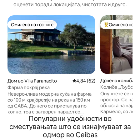
оценети поради локацијата, чистотата и друго.
Омилено на гостите
Омилено на го
Омилено на гостите
Меѓу најуспешни
Дрвена колиба в
Дом во Villa Paranacito
Просечна оцена: 4,84 од 5, 6
4,84 (62)
Колиба „Љубовна
Фарма покрај река
Опуштете се во о
Неверочлива модерна куќа на фарма
простор. Се наоѓ
со 100 м крајбрежје на река на 150 км
областа на најдо
од CABA. До него се пристапува по
Кармело, со лесе
копно, тоа е затворен парцел со
Популарни удобности во
пешачење... Ужив
чакри, со патишта кои не ги користат
амбиент во мало
трети страни. На 20 минути од градот
сместувањата што се изнајмуваат за
во областа Келн Е
Вила Паранацито. Има шпорет со
одмор во Ceibas
ГОТВАЧОТ ја нуди
скара, рибарски пристаниште, пловна