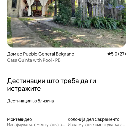
Дом во Pueblo General Belgrano
Просечна оц
5,0 (27)
Casa Quinta with Pool - PB
Дестинации што треба да ги
истражите
Дестинации во близина
Монтевидео
Колонија дел Сакраменто
Изнајмување сместувања за одмор
Изнајмување сместувања за одмор