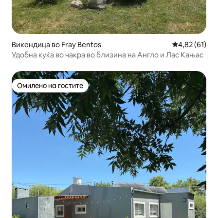
Викендица во Fray Bentos
Просечна оце
4,82 (61)
Удобна куќа во чакра во близина на Англо и Лас Кањас
Омилено на гостите
Омилено на гостите