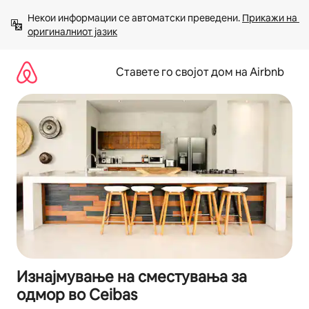
Прескокни
Некои информации се автоматски преведени. 
Прикажи на 
на
оригиналниот јазик
содржина
Ставете го својот дом на Airbnb
Изнајмување на сместувања за
одмор во Ceibas