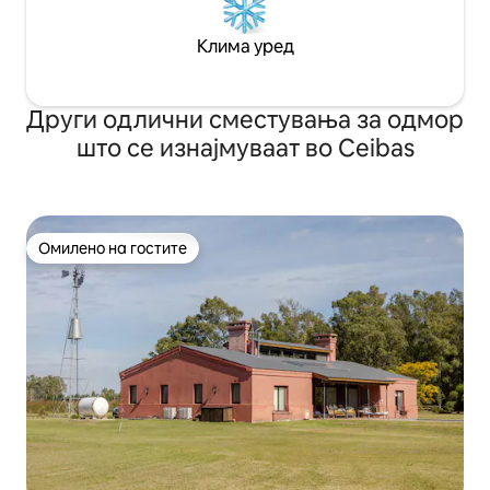
Клима уред
Други одлични сместувања за одмор
што се изнајмуваат во Ceibas
Омилено на гостите
Омилено на гостите