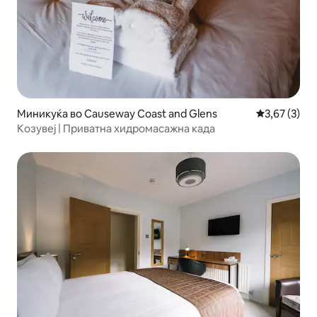
Миникуќа во Causeway Coast and Glens
Просечна оц
3,67 (3)
Козувеј | Приватна хидромасажна када