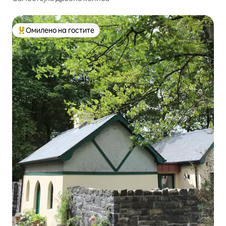
Омилено на гостите
Меѓу најуспешните „Омилени на гостите“