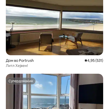
Дом во Portrush
Просечна оцен
4,95 (531)
Литл Хејвен!
Супердомаќин
Супердомаќин