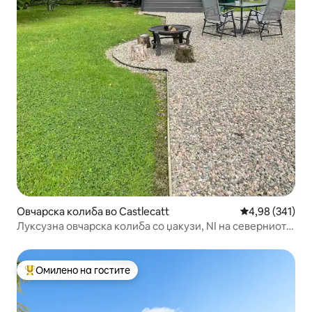
Овчарска колиба во Castlecatt
Просечна оцен
4,98 (341)
Луксузна овчарска колиба со џакузи, NI на северниот
брег
Омилено на гостите
Меѓу најуспешните „Омилени на гостите“