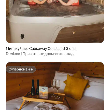
Миникуќа во Causeway Coast and Glens
Dunluce | Приватна хидромасажна када
Супердомаќин
Супердомаќин