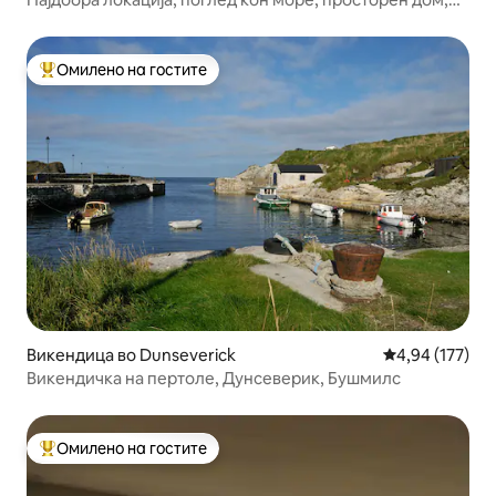
приватна. Gdn
Омилено на гостите
Меѓу најуспешните „Омилени на гостите“
Викендица во Dunseverick
Просечна оцен
4,94 (177)
Викендичка на пертоле, Дунсеверик, Бушмилс
Омилено на гостите
Меѓу најуспешните „Омилени на гостите“