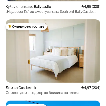
Куќа лепенка во Ballycastle
Просечна оцен
4,95 (308)
„Најдобри 1%“ од сместувањата Seafront BallyCastle,
поглед кон морето
Омилено на гостите
Меѓу најуспешните „Омилени на гостите“
Дом во Castlerock
Просечна оцен
4,97 (204)
Семеен дом за одмор во близина на плажа