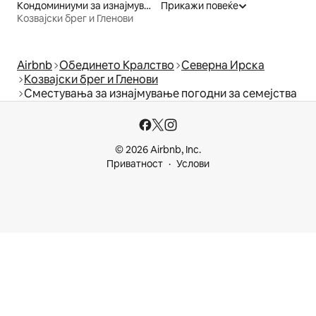
Кондоминиуми за изнајмување
Прикажи повеќе
Козвајски брег и Гленови
Airbnb
Обединето Кралство
Северна Ирска
Козвајски брег и Гленови
Сместувања за изнајмување погодни за семејства
© 2026 Airbnb, Inc.
Приватност
Услови