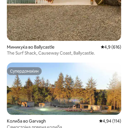
Миникуќа во Ballycastle
Просечна оце
4,9 (616)
The Surf Shack, Causeway Coast, Ballycastle.
Супердомаќин
Супердомаќин
Колиба во Garvagh
Просечна оцен
4,94 (114)
Самостојна дрвена колиба