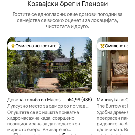
Козвајски брег и Гленови
Гостите се едногласни: овие домови погодни за
семејства се високо оценети за локацијата,
чистотата и друго.
Омилено на гостите
Омилено на го
Меѓу најуспешните „Омилени на гостите“
Меѓу најуспешни
Дрвена колиба во Macosq
Просечна оцена: 4,99 од 5, 48
4,99 (485)
Миникуќа во Cau
uin
ast and Glens
Луксузно место за одмор со поглед на
The Burrow at No.
езеро со хидромасажна када/маса за
Опуштете се во нашата приватна
Удобна дрвена ви
базен
хидромасажна када, совршено
прекрасен панор
позиционирана за да гледате кон
ридовите на Ант
мирното езеро. Уживајте во
далечината. Burr