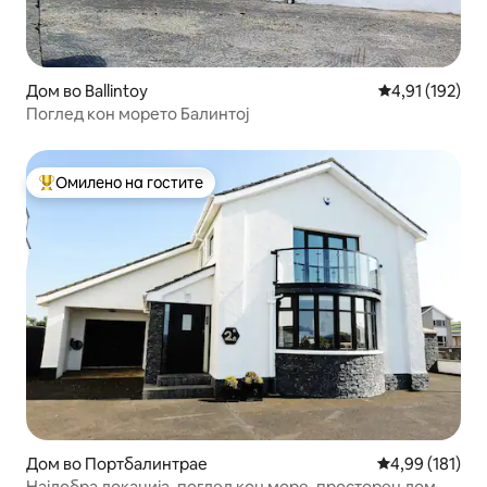
Дом во Ballintoy
Просечна оцен
4,91 (192)
Поглед кон морето Балинтој
Омилено на гостите
Меѓу најуспешните „Омилени на гостите“
Дом во Портбалинтрае
Просечна оцен
4,99 (181)
Најдобра локација, поглед кон море, просторен дом,