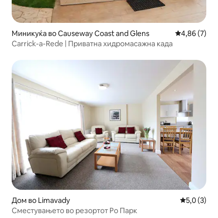
Миникуќа во Causeway Coast and Glens
Просечна оц
4,86 (7)
Carrick-a-Rede | Приватна хидромасажна када
Дом во Limavady
Просечна о
5,0 (3)
Сместувањето во резортот Ро Парк