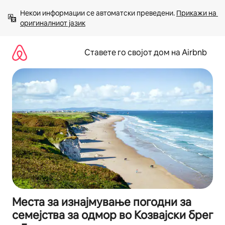
Прескокни
Некои информации се автоматски преведени. 
Прикажи на 
на
оригиналниот јазик
содржина
Ставете го својот дом на Airbnb
Места за изнајмување погодни за
семејства за одмор во Козвајски брег