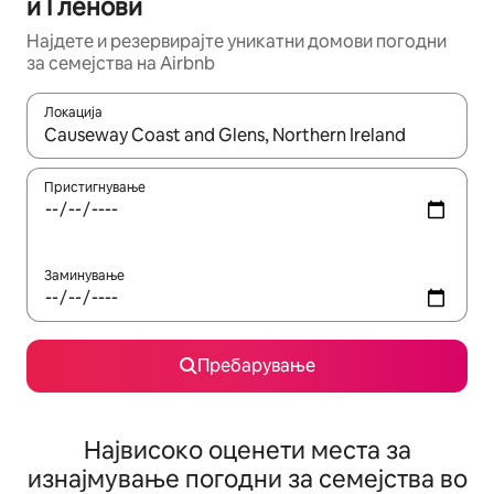
и Гленови
Најдете и резервирајте уникатни домови погодни
за семејства на Airbnb
Локација
Кога резултатите се достапни, движете се со копчињата со 
Пристигнување
Заминување
Пребарување
Највисоко оценети места за
изнајмување погодни за семејства во