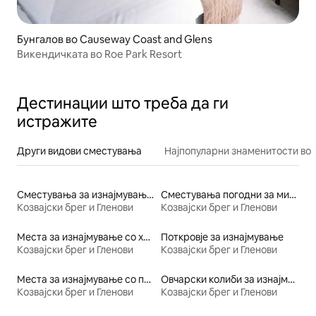
Бунгалов во Causeway Coast and Glens
Викендичката во Roe Park Resort
Дестинации што треба да ги
истражите
Други видови сместувања
Најпопуларни знаменитости во 
Сместувања за изнајмување на плажа
Сместувања погодни за миленичиња
Козвајски брег и Гленови
Козвајски брег и Гленови
Места за изнајмување со хидромасажна када
Поткровје за изнајмување
Козвајски брег и Гленови
Козвајски брег и Гленови
Места за изнајмување со појадок
Овчарски колиби за изнајмување
Козвајски брег и Гленови
Козвајски брег и Гленови