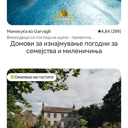
Миникуќа во Garvagh
Просечна оцена
4,84 (299)
Викендица со поглед на шума - приватна
Домови за изнајмување погодни за
хидромасажна када
семејства и миленичиња
Омилено на гостите
Меѓу најуспешните „Омилени на гостите“