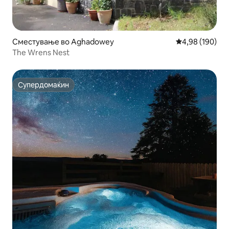
Сместување во Aghadowey
Просечна оцен
4,98 (190)
The Wrens Nest
Супердомаќин
Супердомаќин