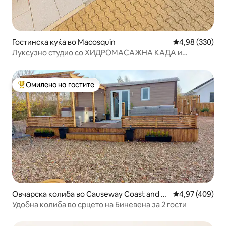
Гостинска куќа во Macosquin
Просечна оцен
4,98 (330)
Луксузно студио со ХИДРОМАСАЖНА КАДА и
неверојатни градини
Омилено на гостите
Меѓу најуспешните „Омилени на гостите“
Овчарска колиба во Causeway Coast and Gl
Просечна оцен
4,97 (409)
ens
Удобна колиба во срцето на Биневена за 2 гости