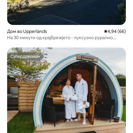
Дом во Upperlands
Просечна оце
4,94 (66)
На 30 минути од крајбрежјето - луксузно рурално
одморалиште
Супердомаќин
Супердомаќин