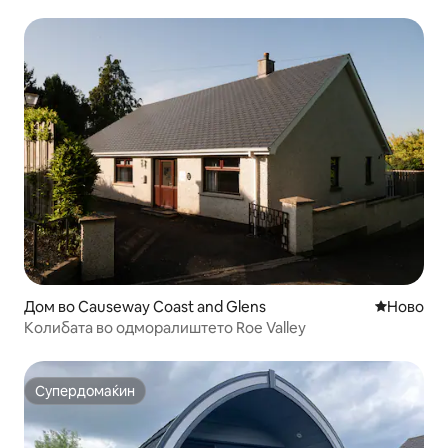
Дом во Causeway Coast and Glens
Ново сме
Ново
Колибата во одморалиштето Roe Valley
Супердомаќин
Супердомаќин