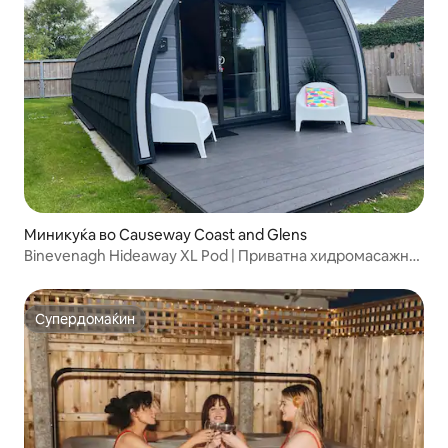
Миникуќа во Causeway Coast and Glens
Binevenagh Hideaway XL Pod | Приватна хидромасажна
када
Супердомаќин
Супердомаќин