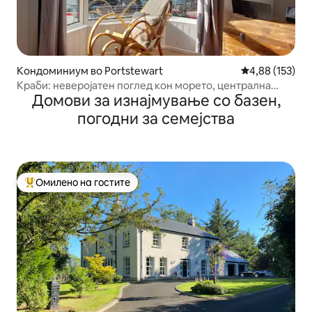
Кондоминиум во Portstewart
Просечна оцен
4,88 (153)
Краби: неверојатен поглед кон морето, централна
Домови за изнајмување со базен,
локација
погодни за семејства
Омилено на гостите
Меѓу најуспешните „Омилени на гостите“