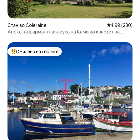
Стан во Coleraine
Просечна оцена
4,99 (280)
Анекс на шармантната куќа на Ками во квартот на
готвачите
Омилено на гостите
Меѓу најуспешните „Омилени на гостите“