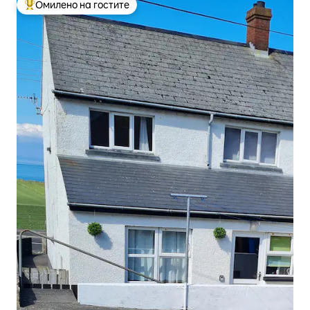
Омилено на гостите
Меѓу најуспешните „Омилени на гостите“