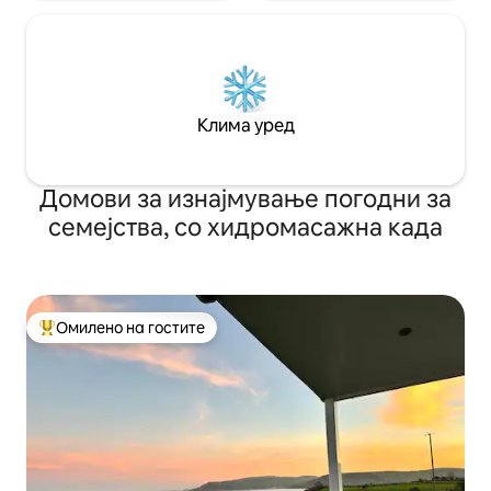
Клима уред
Домови за изнајмување погодни за
семејства, со хидромасажна када
Омилено на гостите
Меѓу најуспешните „Омилени на гостите“