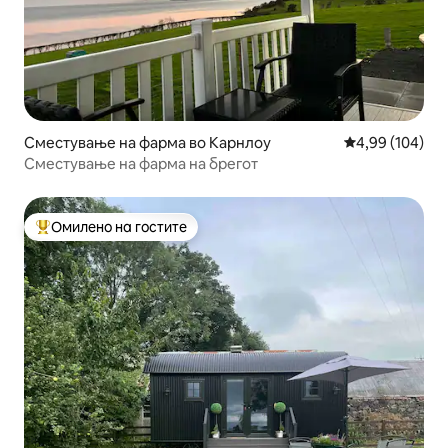
Сместување на фарма во Карнлоу
Просечна оцен
4,99 (104)
Сместување на фарма на брегот
Омилено на гостите
Меѓу најуспешните „Омилени на гостите“