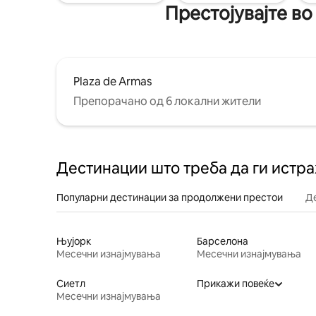
Престојувајте во
Plaza de Armas
Препорачано од 6 локални жители
Дестинации што треба да ги истр
Популарни дестинации за продолжени престои
Д
Њујорк
Барселона
Месечни изнајмувања
Месечни изнајмувања
Сиетл
Прикажи повеќе
Месечни изнајмувања