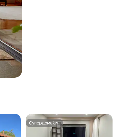
Супердомаќин
Супердомаќин