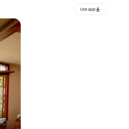
Use app
ње или со лизгање.