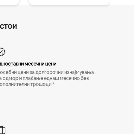
естои
дноставни месечни цени
осебни цени за долгорочни изнајмувања
а одмор и плаќање еднаш месечно без
ополнителни трошоци.*