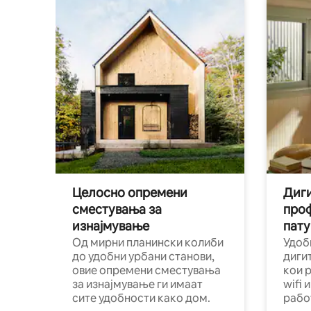
Целосно опремени
Диги
сместувања за
про
изнајмување
пату
Од мирни планински колиби
Удоб
до удобни урбани станови,
диги
овие опремени сместувања
кои 
за изнајмување ги имаат
wifi 
сите удобности како дом.
рабо