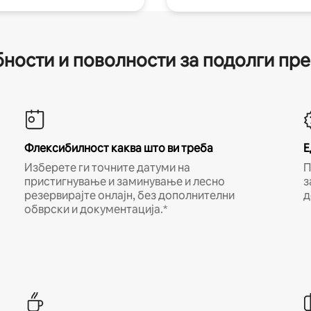
ности и поволности за подолги пр
Флексибилност каква што ви треба
Е
Изберете ги точните датуми на
П
пристигнување и заминување и лесно
з
резервирајте онлајн, без дополнителни
д
обврски и документација.*