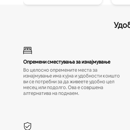
Удоб
Опремени сместувања за изнајмување
Во целосно опремените места за
изнајмување има кујна и удобности коишто
ви се потребни за да живеете удобно цел
месец или подолго. Ова е совршена
алтернатива на поднаем.