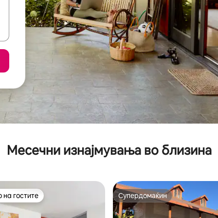
Месечни изнајмувања во близина
 на гостите
Супердомаќин
 на гостите
Супердомаќин