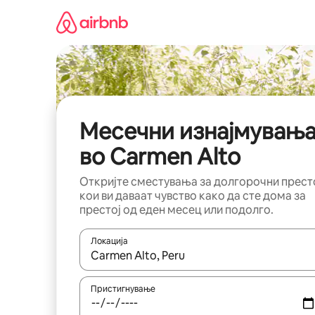
Прескокни
на
содржина
Месечни изнајмувањ
во Carmen Alto
Откријте сместувања за долгорочни прест
кои ви даваат чувство како да сте дома за
престој од еден месец или подолго.
Локација
Кога резултатите се достапни, движете се со 
Пристигнување