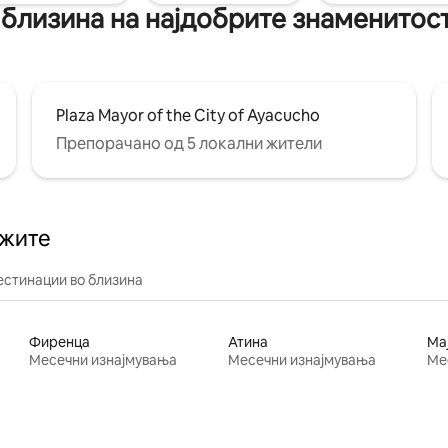
 близина на најдобрите знаменитос
Plaza Mayor of the City of Ayacucho
Препорачано од 5 локални жители
ажите
естинации во близина
Фиренца
Атина
Ма
Месечни изнајмувања
Месечни изнајмувања
Ме