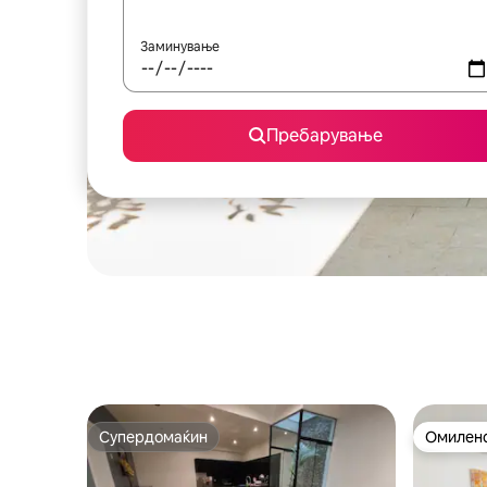
Заминување
Пребарување
Супердомаќин
Омилено
Супердомаќин
Омилено