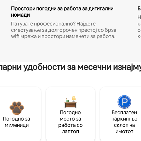
Простори погодни за работа за дигитални
Б
номади
Н
Патувате професионално? Најдете
к
сместување за долгорочен престој со брза
с
wifi мрежа и простори наменети за работа.
к
арни удобности за месечни изнај
Погодно
Бесплатен
Погодно за
место за
паркинг во
миленици
работа со
склоп на
лаптоп
имотот