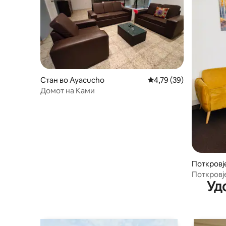
Стан во Ayacucho
Просечна оцена: 4,79
4,79 (39)
Домот на Ками
Поткровј
Поткровј
Уд