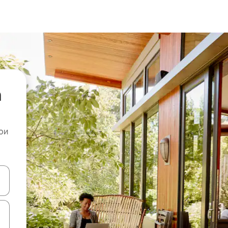
а
ои
копчињата со стрелки нагоре и надолу или истражувајте со допира