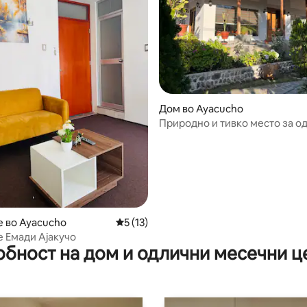
 од 5, 39 рецензии
Дом во Ayacucho
Природно и тивко место за о
пространа куќа
е во Ayacucho
Просечна оцена: 5 од 5, 13 рецензии
5 (13)
е Емади Ајакучо
обност на дом и одлични месечни ц