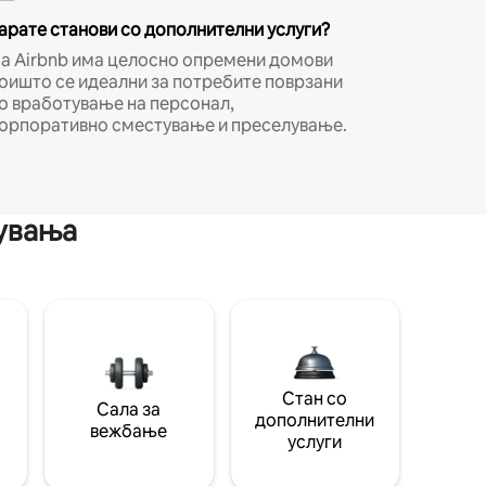
арате станови со дополнителни услуги?
а Airbnb има целосно опремени домови
оишто се идеални за потребите поврзани
о вработување на персонал,
орпоративно сместување и преселување.
мувања
Стан со
Сала за
дополнителни
вежбање
услуги