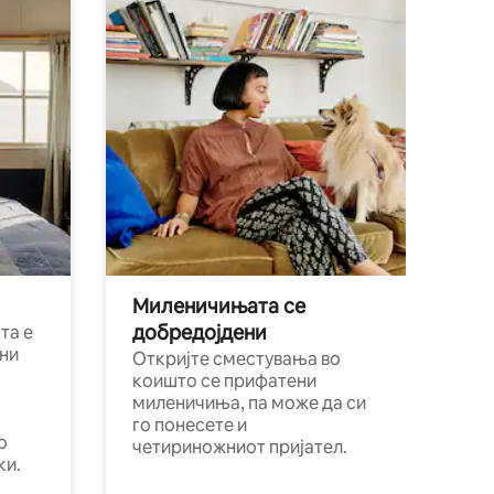
Миленичињата се
добредојдени
та е
ни
Откријте сместувања во
коишто се прифатени
миленичиња, па може да си
го понесете и
о
четириножниот пријател.
ки.