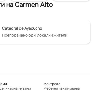
ти на Carmen Alto
Catedral de Ayacucho
Препорачано од 4 локални жители
јами
Монтреал
сечни изнајмувања
Месечни изнајмувања