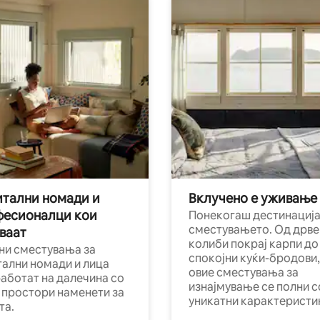
тални номади и
Вклучено е уживање
фесионалци кои
Понекогаш дестинација
сместувањето. Од дрве
ваат
колиби покрај карпи до
ни сместувања за
спокојни куќи-бродови,
тални номади и лица
овие сместувања за
работат на далечина со
изнајмување се полни с
и простори наменети за
уникатни карактеристи
та.