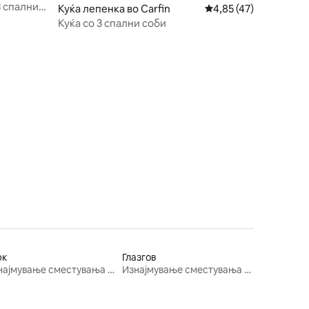
3 спални
Куќа лепенка во Carfin
Просечна оцена: 4,85
4,85 (47)
Куќа со 3 спални соби
рк
Глазгов
Изнајмување сместувања за одмор
Изнајмување сместувања за одмор