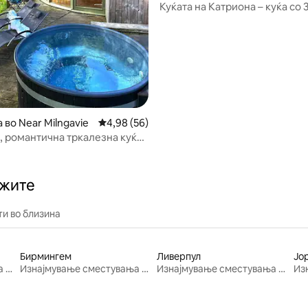
Куќата на Катриона – куќа со 
соби во Мадервел
 во Near Milngavie
Просечна оцена: 4,98 од 5, 56 рецензии
4,98 (56)
, романтична тркалезна куќа
масажна када
ажите
и во близина
Бирмингем
Ливерпул
Јо
Изнајмување сместувања за одмор
Изнајмување сместувања за одмор
Изнајмување сместувања за одмор