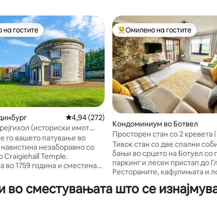
 на гостите
Омилено на гостите
 на гостите
Меѓу најуспешните „Омилени 
Единбург
Просечна оцена: 4,94 од 5, 272 рецензии
4,94 (272)
Кондоминиум во Ботвел
рејгихол (историски имот
 од 5, 12 рецензии
Просторен стан со 2 кревета |
во 1759 година)
е го вашето патување во
Во близина на Глазгов
Тивок стан со две спални соби
 навистина незаборавно со
бањи во срцето на Ботуел со
о Craigiehall Temple.
паркинг и лесен пристап до Г
а во 1759 година и сместена
Рестораните, кафулињата и л
вен терен на поранешен дел
продавници се на пешачко ра
Craigiehall, таа е
 во сместувањата што се изнајмуваа
Дизајнирани за мирни и удоб
ирана во категоријата „А“
престои. Идеално за профес
ојот прекрасен портик на кој
преселување или истражува
жани грбовите на првиот