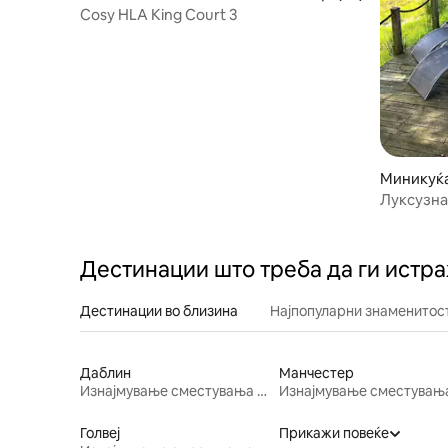
Cosy HLA King Court 3
Миникуќа
Луксузна
со хидро
Дестинации што треба да ги истр
Дестинации во близина
Најпопуларни знаменитост
Даблин
Манчестер
Изнајмување сместувања за одмор
Голвеј
Прикажи повеќе