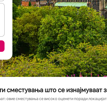
и сместувања што се изнајмуваат з
аат: овие сместувања се високо оценети поради локацијата