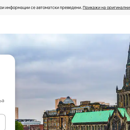
ои информации се автоматски преведени. 
Прикажи на оригиналнио
ња
копчињата со стрелки нагоре и надолу или истражувајте со допира