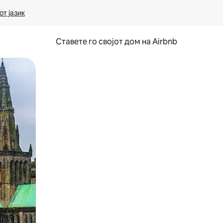
т јазик
Ставете го својот дом на Airbnb
ње или со лизгање.