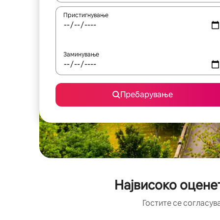
Пристигнување
Заминување
Пребарување
Највисоко оценет
Гостите се согласув