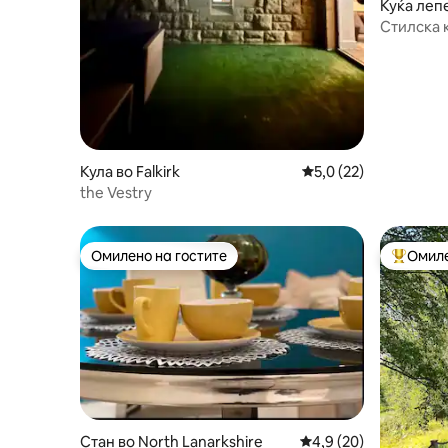
Куќа леп
д
Стилска к
изведува
Кула во Falkirk
Просечна оцена: 5,0
5,0 (22)
the Vestry
Омилено на гостите
Омиле
Омилено на гостите
Меѓу на
Стан во North Lanarkshire
Просечна оцена: 4,9
4,9 (20)