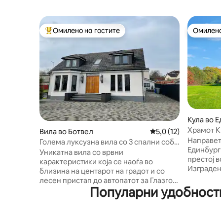
Омилено на гостите
Омилено
Меѓу најуспешните „Омилени на гостите“
Омилено
Кула во 
Храмот К
Вила во Ботвел
Просечна оцена: 5,0
5,0 (12)
изграден 
Направет
Голема луксузна вила со 3 спални соби
Единбург
и кино сала
Уникатна вила со врвни
престој в
карактеристики која се наоѓа во
Изграден
близина на центарот на градот и со
на сопст
лесен пристап до автопатот за Глазгов.
од имотот 
Популарни удобности
Специјално изградена кино-сала, 3
класифиц
пространи спални соби (сите со
поради св
брачен кревет (широк 180 – 220 см),
се прика
една со сопствена бања) и елегантен