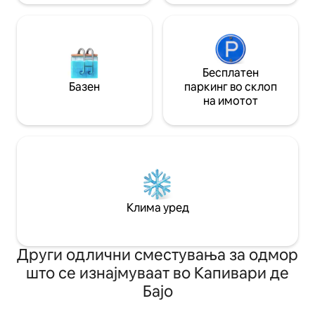
Бесплатен
Базен
паркинг во склоп
на имотот
Клима уред
Други одлични сместувања за одмор
што се изнајмуваат во Капивари де
Бајо