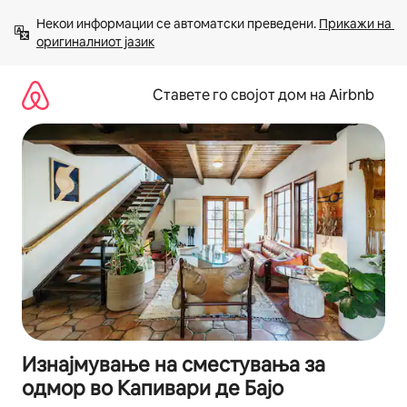
Прескокни
Некои информации се автоматски преведени. 
Прикажи на 
на
оригиналниот јазик
содржина
Ставете го својот дом на Airbnb
Изнајмување на сместувања за
одмор во Капивари де Бајо