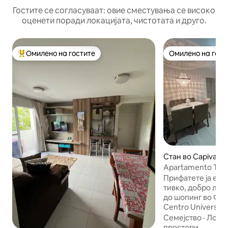
Гостите се согласуваат: овие сместувања се високо
оценети поради локацијата, чистотата и друго.
Омилено на гостите
Омилено на гост
Меѓу најуспешните „Омилени на гостите“
Омилено на гост
Стан во Capivari d
Apartamento Tubar
Baixo
Прифатете ја едн
тивко, добро лоц
до шопинг во Фар
Centro Universitár
250 метри; Diaman
Семејство
·
Локац
Unimed Hospital 2
простори