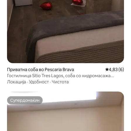
Приватна соба во Pescaria Brava
Просечна оц
4,83 (6)
Гостилница Sitio Tres Lagos, соба со хидромасажа...
Локација
·
Удобност
·
Чистота
Супердомаќин
Супердомаќин