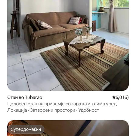
Стан во Tubarão
Просечна о
5,0 (6)
Целосен стан на приземје со гаража и клима уред
Локација
·
Затворени простори
·
Удобност
Супердомаќин
Супердомаќин