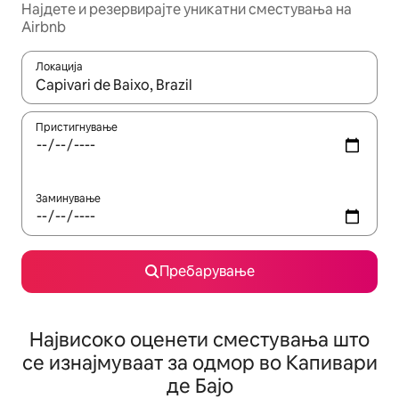
Најдете и резервирајте уникатни сместувања на
Airbnb
Локација
Кога резултатите се достапни, движете се со копчињата со 
Пристигнување
Заминување
Пребарување
Највисоко оценети сместувања што
се изнајмуваат за одмор во Капивари
де Бајо