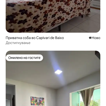
Приватна соба во Capivari de Baixo
Ново сме
Ново
Достигнување
Омилено на гостите
Омилено на гостите