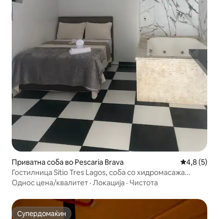
Приватна соба во Pescaria Brava
Просечна о
4,8 (5)
Гостилница Sitio Tres Lagos, соба со хидромасажа...
Однос цена/квалитет
·
Локација
·
Чистота
Супердомаќин
Супердомаќин