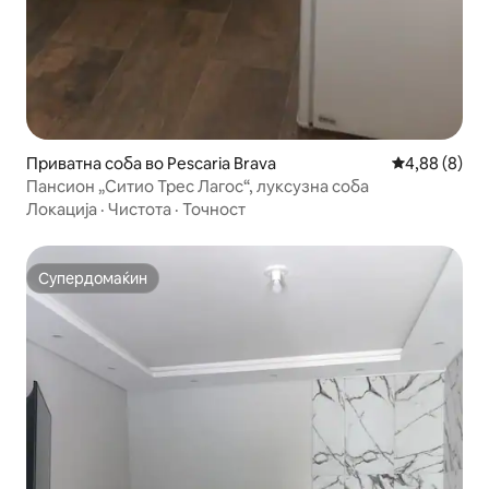
Приватна соба во Pescaria Brava
Просечна оц
4,88 (8)
Пансион „Ситио Трес Лагос“, луксузна соба
Локација
·
Чистота
·
Точност
Супердомаќин
Супердомаќин