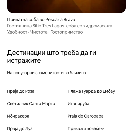
Приватна соба во Pescaria Brava
Гостилница Sitio Tres Lagos, соба со хидромасажа...
Удобност
·
Чистота
·
Гостопримство
Дестинации што треба да ги
истражите
Најпопуларни знаменитости во близина
Праја до Роза
Плажа Гуарда до Ембау
Светилник Санта Марта
Итапируба
Ибиракера
Praia de Garopaba
Праја до Луз
Прикажи повеќе