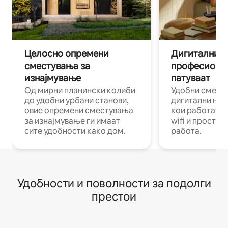
Целосно опремени
Дигитални н
сместувања за
професиона
изнајмување
патуваат
Од мирни планински колиби
Удобни смест
до удобни урбани станови,
дигитални ном
овие опремени сместувања
кои работат н
за изнајмување ги имаат
wifi и простор
сите удобности како дом.
работа.
Удобности и поволности за подолги
престои