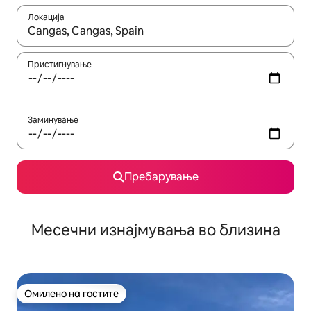
Локација
Кога резултатите се достапни, движете се со копчињата со 
Пристигнување
Заминување
Пребарување
Месечни изнајмувања во близина
Омилено на гостите
Омилено на гостите