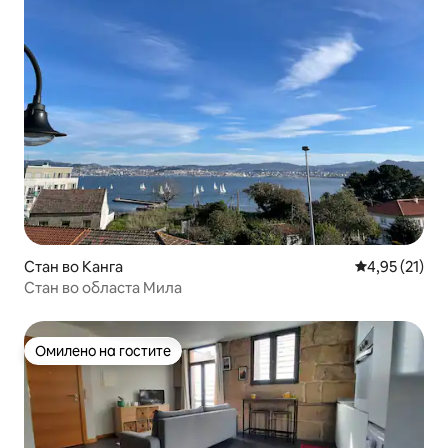
Стан во Канга
Просечна оце
4,95 (21)
Стан во областа Мила
Омилено на гостите
Омилено на гостите