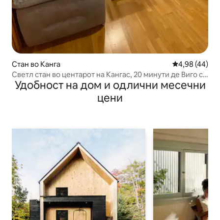
Стан во Канга
Просечна оце
4,98 (44)
Светл стан во центарот на Кангас, 20 минути де Виго со
Удобност на дом и одлични месечни
брод
цени