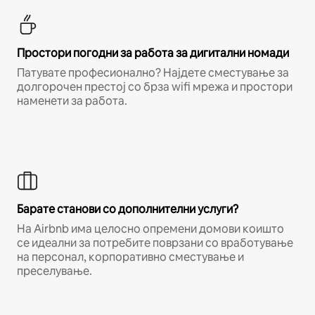
Простори погодни за работа за дигитални номади
Патувате професионално? Најдете сместување за
долгорочен престој со брза wifi мрежа и простори
наменети за работа.
Барате станови со дополнителни услуги?
На Airbnb има целосно опремени домови коишто
се идеални за потребите поврзани со вработување
на персонал, корпоративно сместување и
преселување.