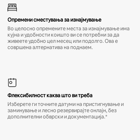
Опремени сместувања за изнајмување
Во целосно опремените места за изнајмување има
кујна и удобности коишто ви се потребни за да
живеете удобно цел месец или подолго. Ова е
совршена алтернатива на поднаем.
Флексибилност каква што ви треба
Изберете ги точните датуми на пристигнување и
заминување и лесно резервирајте онлајн, без
дополнителни обврски и документација.*