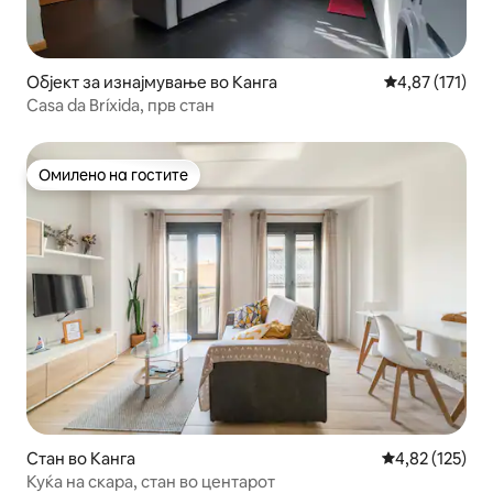
Објект за изнајмување во Канга
Просечна оцен
4,87 (171)
Casa da Bríxida, прв стан
Омилено на гостите
Омилено на гостите
Стан во Канга
Просечна оцен
4,82 (125)
Куќа на скара, стан во центарот