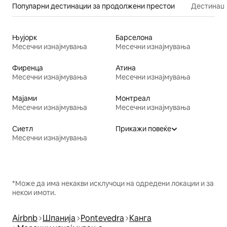
Популарни дестинации за продолжени престои
Дестинаци
Њујорк
Барселона
Месечни изнајмувања
Месечни изнајмувања
Фиренца
Атина
Месечни изнајмувања
Месечни изнајмувања
Мајами
Монтреал
Месечни изнајмувања
Месечни изнајмувања
Сиетл
Прикажи повеќе
Месечни изнајмувања
*Може да има некакви исклучоци на одредени локации и за
некои имоти.
Airbnb
Шпанија
Pontevedra
Канга