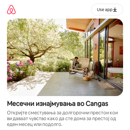
Прескокни
на
Use app
содржина
Месечни изнајмувања во Cangas
Откријте сместувања за долгорочни престои кои
ви даваат чувство како да сте дома за престој од
еден месец или подолго.