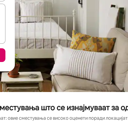
местувања што се изнајмуваат за од
аат: овие сместувања се високо оценети поради локацијата