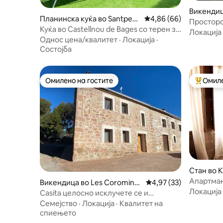
Викендица
Планинска куќа во Santped
Просечна оцена: 4,86
4,86 (66)
Просторо
or
Куќа во Castellnou de Bages со терен за
Локација
падел
Однос цена/квалитет
·
Локација
·
Состојба
Омилено на гостите
Омиле
Омилено на гостите
Меѓу на
Стан во 
Апартман
Викендица во Les Coromine
Просечна оцена: 4,97
4,97 (33)
брачен к
Локација
s
Casita целосно исклучете се и
опуштете се
Семејство
·
Локација
·
Квалитет на
спиењето