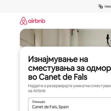
Прескокни
Нек
на
содржина
Изнајмување на
сместувања за одмор
во Canet de Fals
Најдете и резервирајте уникатни сместува
на Airbnb
Локација
Кога резултатите се достапни, движете се со 