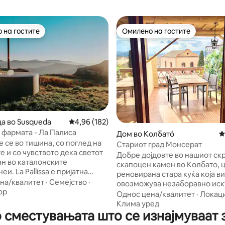
 на гостите
Омилено на гостите
 на гостите
Омилено на гостите
 од 5, 28 рецензии
а во Susqueda
Просечна оцена: 4,96 од 5, 182 рецензии
4,96 (182)
а фармата - Ла Палиса
Дом во Колбатó
П
 се во тишина, со поглед на
Стариот град Монсерат
е и со чувството дека светот
Добре дојдовте во нашиот ск
ан во каталонските
скапоцен камен во Колбато, 
 е пријатна
реновирана стара куќа која ви
куќа во каталонските
на/квалитет
·
Семејство
·
овозможува незаборавно иск
еи, дизајнирана за оние кои
ор
подножјето на величественат
Однос цена/квалитет
·
Локаци
 се исклучат од бучавата и
планина Монсерат! Ве покану
Клима уред
 да се поврзат со она што
сместувањата што се изнајмуваат з
го откриете шармот и историј
. Совршено место за
уникатно сместување, каде ш