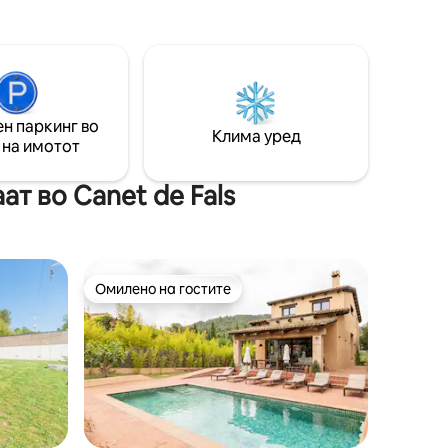
каучот на спуштање). Има врвно
а да ви
квалитетни завршни елементи,
ј.
градина во старата Viña de la Era,
ато,
ровови за посета, кујна на отворено,
уби во
скара, фудбалско игралиште, терен за
. На 30
пиклбол и трамбулини.
3 нивоа
н паркинг во
Клима уред
 на имотот
т во Canet de Fals
Омилено на гостите
Омилено на гостите