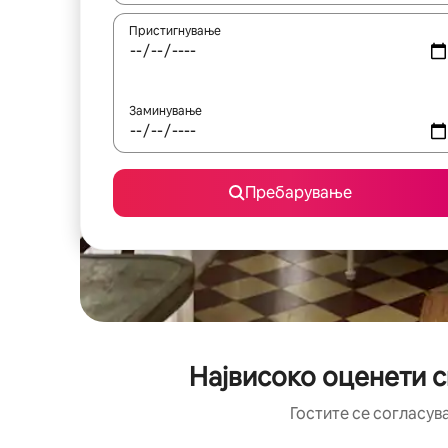
Пристигнување
Заминување
Пребарување
Највисоко оценети с
Гостите се согласув