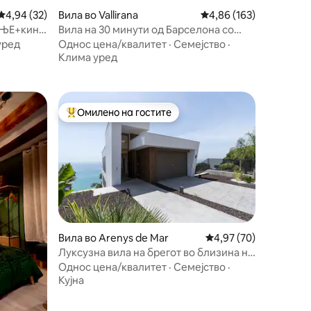
Просечна оцена: 4,94 од 5, 32 рецензии
4,94 (32)
Вила во Vallirana
Просечна оцена: 4,86 
4,86 (163)
АЊЕ+кино
Вила на 30 минути од Барселона со
и BCN
базен и баракоа
уред
Однос цена/квалитет
·
Семејство
·
Клима уред
Омилено на гостите
Меѓу најуспешните „Омилени на гостите“
Вила во Arenys de Mar
Просечна оцена: 4,97
4,97 (70)
Луксузна вила на брегот во близина на
Барселона
Однос цена/квалитет
·
Семејство
·
Кујна