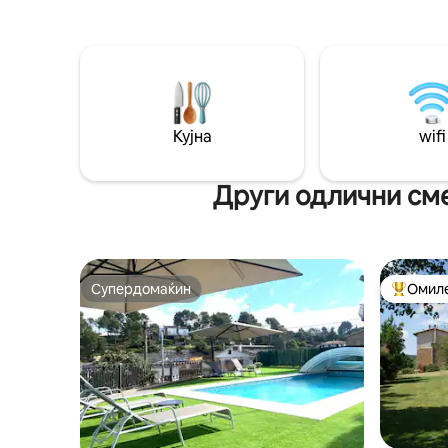
уживате во патеки, пештери,
парови, с
качување, параглајдерство, туризам
од далеч
покрај Барселона на само 30 минути
минуваат
оддалеченост. Супермаркет и
свежиот 
автобуска станица на 5 минути пеш.
зајдисонц
Број на лиценца за автономна
де Сајент
заедница HUTB-077388-92
Кујна
wifi
Други одлични сме
Супердомаќин
Омиле
Супердомаќин
Меѓу на