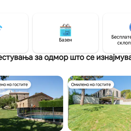
емејства или луѓе кои работат
агол е внимателно осмислен з
ина, каде што деновите
обезбеди незаборавен престо
 полека помеѓу природата,
Нашата куќа се наоѓа во Колб
воздух и незаборавните
историско село кое ќе се заљ
а во близина на Рупит, Салт
неговата автентичност и шарм
 и акумулацијата Саскеда.
минути од Барселона Куќа со 
Бесплате
Базен
склоп
стувања за одмор што се изнајмуваа
но на гостите
Омилено на гостите
јуспешните „Омилени на гостите“
Омилено на гостите