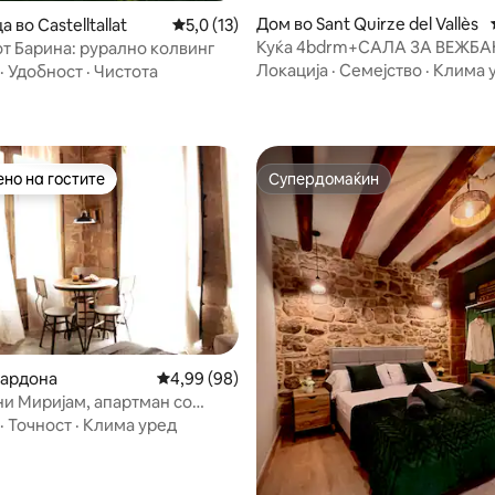
Дом во Sant Quirze del Vallès
 во Castelltallat
Просечна оцена: 5,0 од 5, 13 рецензии
5,0 (13)
 од 5, 66 рецензии
Куќа 4bdrm+САЛА ЗА ВЕЖБ
т Барина: рурално колвинг
(132)+биро+градина 20 минут
Локација
·
Семејство
·
Клима 
·
Удобност
·
Чистота
но на гостите
Супердомаќин
јуспешните „Омилени на гостите“
Супердомаќин
Кардона
Просечна оцена: 4,99 од 5, 98 рецензии
4,99 (98)
и Миријам, апартман со
 од 5, 33 рецензии
ревет.
·
Точност
·
Клима уред