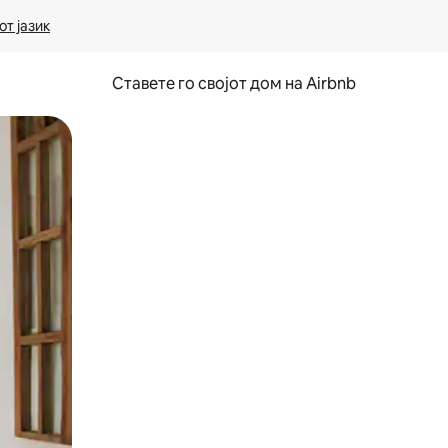
т јазик
Ставете го својот дом на Airbnb
ње или со лизгање.