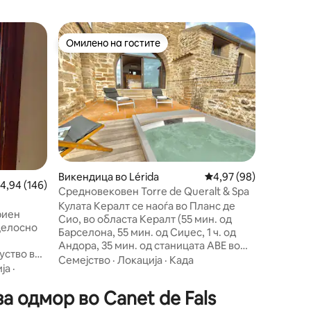
Дом во C
Омилено на гостите
Омилено
Омилено на гостите
Омилено
Морера Б
опушта
Уживајте
во Морер
BAGESHOU
птиците. Сите удобности, клима уре
греење, 
Семејст
за вашит
детско кр
ако сака
мноштво
Викендица во Lérida
Просечна оцена: 4,97
4,97 (98)
росечна оцена: 4,94 од 5, 146 рецензии
4,94 (146)
(Монсера
Средновековен Torre de Queralt & Spa
Монастир
Кулата Кералт се наоѓа во Планс де
другите.
риен
Сио, во областа Кералт (55 мин. од
посети н
целосно
Барселона, 55 мин. од Сиџес, 1 ч. од
возење с
Андора, 35 мин. од станицата АВЕ во
уство во
Леида). Оваа целосно обновена кула
Семејство
·
Локација
·
Када
а
ја
·
од 16 век може да прими до 6 гости (4
ваме да
возрасни лица во две двокреветни
а одмор во Canet de Fals
ата на ова
соби и 1 возрасно лице или 2 деца на
то секој