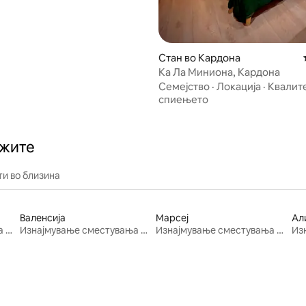
Стан во Кардона
Ка Ла Миниона, Кардона
Семејство
·
Локација
·
Квалите
спиењето
ажите
и во близина
Валенсија
Марсеј
Ал
Изнајмување сместувања за одмор
Изнајмување сместувања за одмор
Изнајмување сместувања за одмор