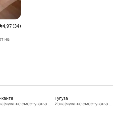
Просечна оцена: 4,97 од 5, 34 рецензии
4,97 (34)
т на
иканте
Тулуза
Изнајмување сместувања за одмор
Изнајмување сместувања за одмор