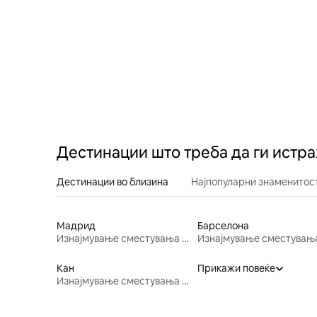
Дестинации што треба да ги истр
Дестинации во близина
Најпопуларни знаменитост
Мадрид
Барселона
Изнајмување сместувања за одмор
Кан
Прикажи повеќе
Изнајмување сместувања за одмор