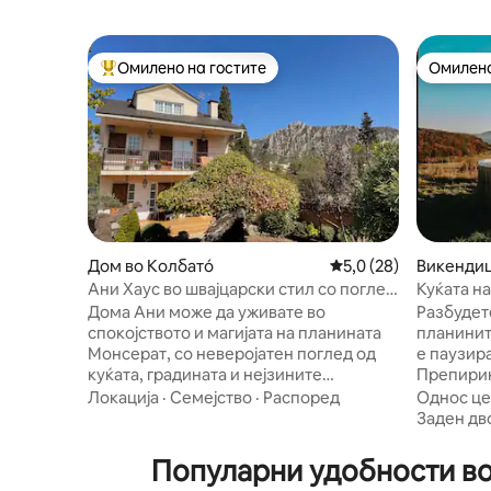
Омилено на гостите
Омилено
Меѓу најуспешните „Омилени на гостите“
Омилено
Дом во Колбатó
Просечна оцена: 5,0
5,0 (28)
Викендиц
Ани Хаус во швајцарски стил со поглед
Куќата н
на Монсерат
Дома Ани може да уживате во
Разбудете
спокојството и магијата на планината
планинит
Монсерат, со неверојатен поглед од
е паузир
куќата, градината и нејзините
Препиринеи. La Pallissa
различни ќошиња каде што можете да
рурална 
Локација
·
Семејство
·
Распоред
Однос це
се опуштите, да читате, да учите, да
Препирин
Заден дв
работите... Нејзиниот швајцарски стил
сакаат да
на куќа го прави место каде што ќе се
повторно
Популарни удобности во 
чувствувате како дома. Може да
навистина е важно