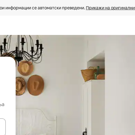
ои информации се автоматски преведени. 
Прикажи на оригиналнио
ња
копчињата со стрелки нагоре и надолу или истражувајте со допира