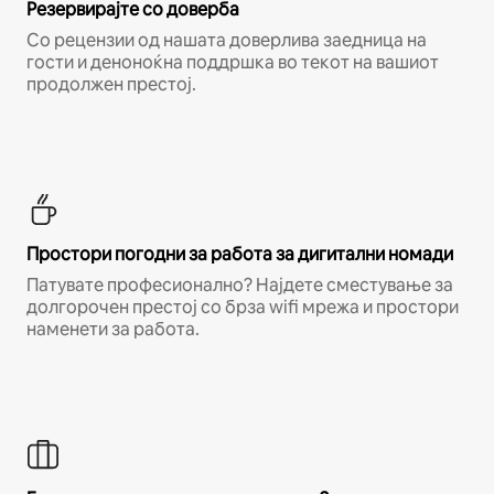
Резервирајте со доверба
Со рецензии од нашата доверлива заедница на
гости и деноноќна поддршка во текот на вашиот
продолжен престој.
Простори погодни за работа за дигитални номади
Патувате професионално? Најдете сместување за
долгорочен престој со брза wifi мрежа и простори
наменети за работа.