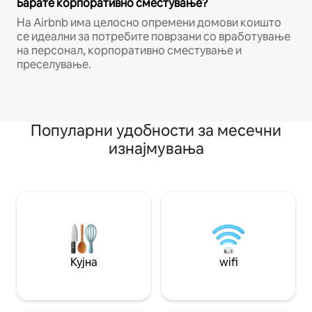
Барате корпоративно сместување?
На Airbnb има целосно опремени домови коишто
се идеални за потребите поврзани со вработување
на персонал, корпоративно сместување и
преселување.
Популарни удобности за месечни
изнајмувања
Кујна
wifi