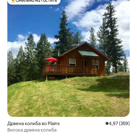
Омилено на гостите
Меѓу најуспешните „Омилени на гостите“
Дрвена колиба во Plains
Просечна оцен
4,97 (359)
Висока дрвена колиба