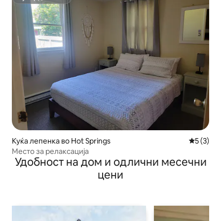
Супердомаќин
Куќа лепенка во Hot Springs
Просечна
5 (3)
Место за релаксација
Удобност на дом и одлични месечни
цени