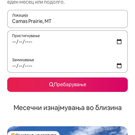
еден месец или подолго.
Локација
Кога резултатите се достапни, движете се со копчињата со 
Пристигнување
Заминување
Пребарување
Месечни изнајмувања во близина