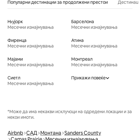
Популарни дестинации за продолжени престои
Дестинаци
Њујорк
Барселона
Месечни изнајмувања
Месечни изнајмувања
Фиренца
Атина
Месечни изнајмувања
Месечни изнајмувања
Мајами
Монтреал
Месечни изнајмувања
Месечни изнајмувања
Сиетл
Прикажи повеќе
Месечни изнајмувања
*Може да има некакви исклучоци на одредени локации и за
некои имоти.
Airbnb
САД
Монтана
Sanders County
Camas Prairie
Месечни изнајмувања