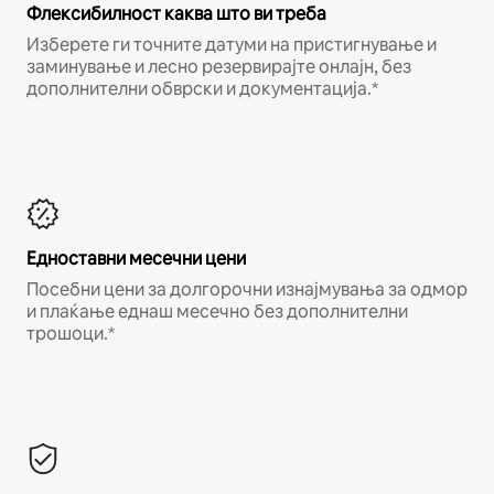
Флексибилност каква што ви треба
Изберете ги точните датуми на пристигнување и
заминување и лесно резервирајте онлајн, без
дополнителни обврски и документација.*
Едноставни месечни цени
Посебни цени за долгорочни изнајмувања за одмор
и плаќање еднаш месечно без дополнителни
трошоци.*