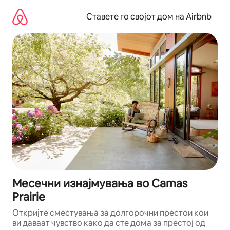
Прескокни
на
Ставете го својот дом на Airbnb
содржина
Месечни изнајмувања во Camas
Prairie
Откријте сместувања за долгорочни престои кои
ви даваат чувство како да сте дома за престој од