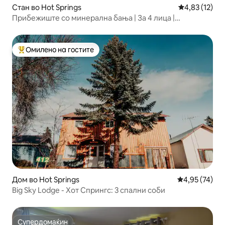
Стан во Hot Springs
Просечна оце
4,83 (12)
Прибежиште со минерална бања | За 4 лица |
Пријателски настроено кон кучиња
Омилено на гостите
Меѓу најуспешните „Омилени на гостите“
Дом во Hot Springs
Просечна оце
4,95 (74)
Big Sky Lodge - Хот Спрингс: 3 спални соби
Супердомаќин