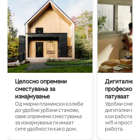
Целосно опремени
Дигитални н
сместувања за
професиона
изнајмување
патуваат
Од мирни планински колиби
Удобни смест
до удобни урбани станови,
дигитални ном
овие опремени сместувања
кои работат н
за изнајмување ги имаат
wifi и простор
сите удобности како дом.
работа.