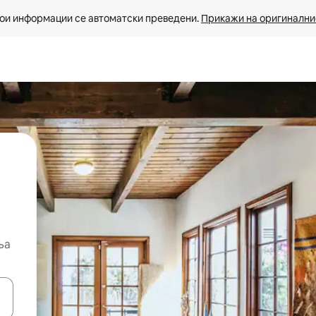
ои информации се автоматски преведени. 
Прикажи на оригиналнио
ња
копчињата со стрелки нагоре и надолу или истражувајте со допира