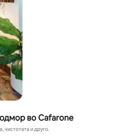
 одмор во Cafarone
, чистотата и друго.