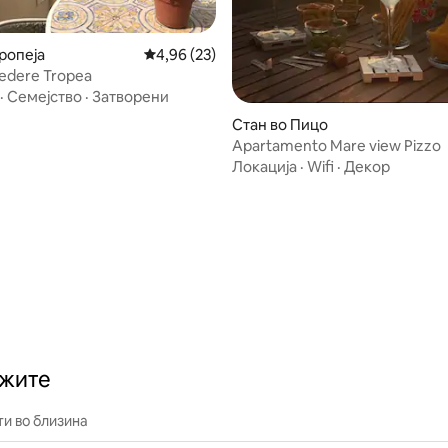
 од 5, 17 рецензии
ропеја
Просечна оцена: 4,96 од 5, 23 рецензии
4,96 (23)
vedere Tropea
·
Семејство
·
Затворени
и
Стан во Пицо
Apartamento Mare view Pizzo
Локација
·
Wifi
·
Декор
ажите
и во близина