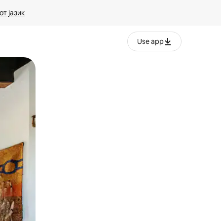
т јазик
Use app
ње или со лизгање.