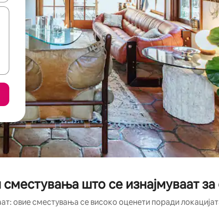
 сместувања што се изнајмуваат за
аат: овие сместувања се високо оценети поради локацијата