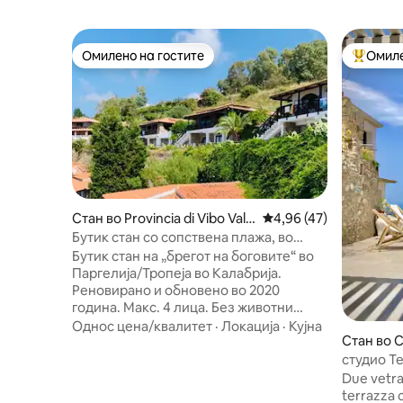
Омилено на гостите
Омиле
Омилено на гостите
Меѓу на
Стан во Provincia di Vibo Vale
Просечна оцена: 4,96
4,96 (47)
ntia
Бутик стан со сопствена плажа, во
близина на Тропеа
Бутик стан на „брегот на боговите“ во
Паргелија/Тропеја во Калабрија.
Реновирано и обновено во 2020
година. Макс. 4 лица. Без животни
Дневна соба и вградена кујна со
Однос цена/квалитет
·
Локација
·
Кујна
Стан во 
машина за перење/сушење, машина
лло Јони
за миење садови, фрижидер, рерна,
студио Ter
индукциска плоча. 2 спални соби со
Due vetrat
брачни кревети и пространи плакари.
terrazza c