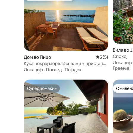
Вила во J
Спокој
Дом во Пицо
Просечна оцена: 
5 (5)
Локација
Куќа покрај море: 2 спални + пристап
Греење
до плажата
Локација
·
Поглед
·
Појадок
Супердомаќин
Омилено
Супердомаќин
Омилено