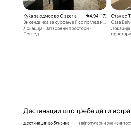
Куќа за одмор во Gizzeria
Просечна оцена: 4,94
4,94 (17)
Стан во Т
Викендичка за сурфање F со поглед на
Casa Bel
море
Локација
·
Затворени простори
·
Локација
Поглед
простор
Дестинации што треба да ги истр
Дестинации во близина
Најпопуларни знаменитост