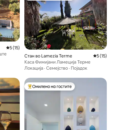
Просечна оцена: 5 од 5, 15 рецензии
5 (15)
ште
Стан во Lamezia Terme
Просечна оцена: 5
5 (15)
Каса Фимијани Ламеција Терме
Локација
·
Семејство
·
Појадок
Омилено на гостите
на гостите“
Меѓу најуспешните „Омилени на гостите“