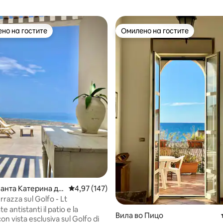
но на гостите
Омилено на гостите
јуспешните „Омилени на гостите“
Омилено на гостите
 од 5, 47 рецензии
Санта Катерина де
Просечна оцена: 4,97 од 5, 147 рецензии
4,97 (147)
о
razza sul Golfo - Lt
e antistanti il patio e la
Вила во Пицо
on vista esclusiva sul Golfo di