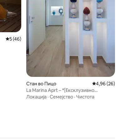
Просечна оцена: 5 од 5, 46 рецензии
5 (46)
Стан во Пицо
Просечна оцена: 4,96
4,96 (26)
La Marina Aprt – *[Ексклузивно
крајбрежно одморалиште]*
Локација
·
Семејство
·
Чистота