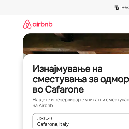
Прескокни
Нек
на
содржина
Изнајмување на
сместувања за одмор
во Cafarone
Најдете и резервирајте уникатни сместува
на Airbnb
Локација
Кога резултатите се достапни, движете се со 