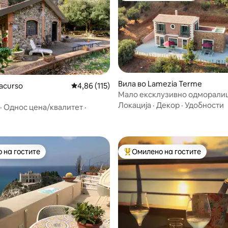
Вила во Lamezia Terme
acurso
Просечна оцена: 4,86 од 5, 115 рецензии
4,86 (115)
Мало ексклузивно одморали
5 од 5, 5 рецензии
Локација
·
Декор
·
Удобности
·
Однос цена/квалитет
·
 на гостите
Омилено на гостите
 на гостите
Меѓу најуспешните „Омилени 