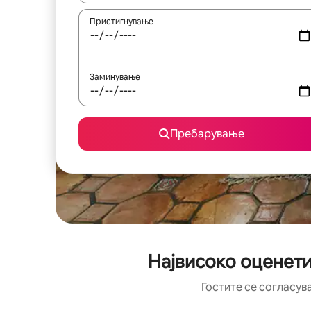
Пристигнување
Заминување
Пребарување
Највисоко оценети
Гостите се согласув