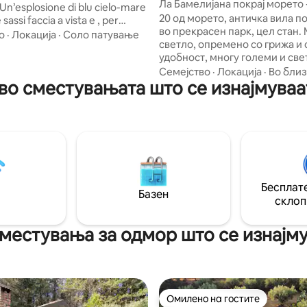
Ла Бамелијана покрај морето 
 Un’esplosione di blu cielo-mare
spiffero
20 од морето, античка вила п
sassi faccia a vista e , per
во прекрасен парк, цел стан.
eciali, la possibilità di
о
·
Локација
·
Соло патување
светло, опремено со грижа и 
di un ulteriore pergolato
удобност, многу големи и све
e terrazze all’aperto con vista
многу високи тавани. Лесно 
Семејство
·
Локација
·
Во бли
o, direttamente sul belvedere.
о сместувањата што се изнајмуваа
кристално чисто море, невер
ati. Per amanti della natura e vita
поглед кон Стромболи. Две
ori dai percorsi turistici di
двокреветни соби, една двок
соба, две бањи, кујна, релакса
 CIR 079117-AAT-00010 e CIN
трпезарија, голема тераса со
ui sotto.
кон морето, клима уред. Напр
прекрасна плажа со бар, одл
ресторан, чадори. Аеродром 
Бесплате
Тренирајте 150 mt Тропеа 17 к
Базен
Boarding 3km
склоп
местувања за одмор што се изнајму
Омилено на гостите
Омилено на гостите