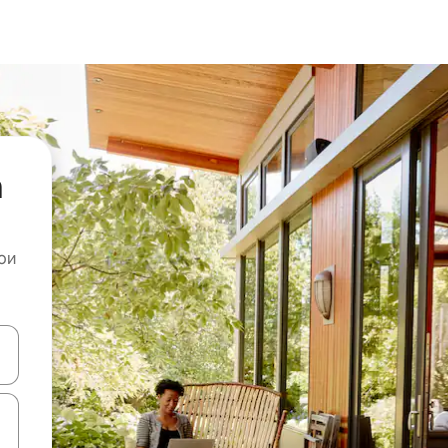
а
ои
копчињата со стрелки нагоре и надолу или истражувајте со допира