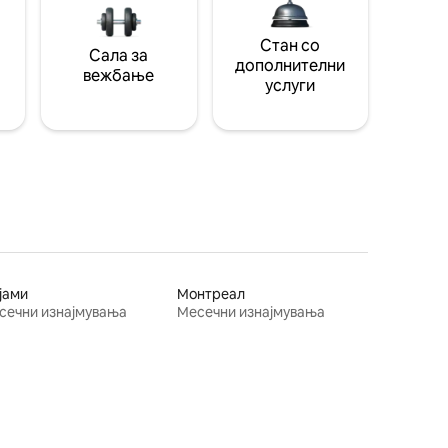
Стан со
Сала за
дополнителни
вежбање
услуги
јами
Монтреал
сечни изнајмувања
Месечни изнајмувања