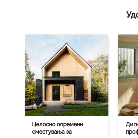
Уд
Целосно опремени
Диги
сместувања за
про