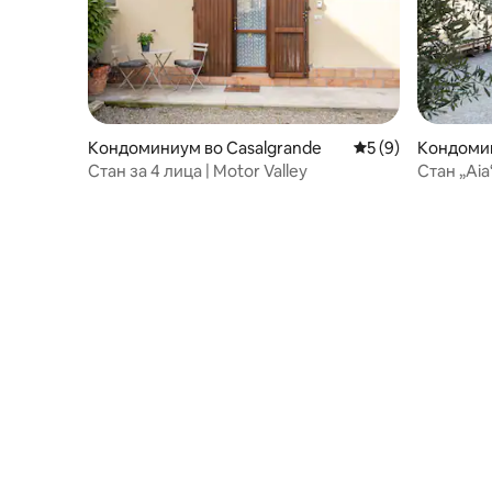
Кондоминиум во Casalgrande
Просечна оцена: 
5 (9)
Кондомин
o
Стан за 4 лица | Motor Valley
Стан „Aia