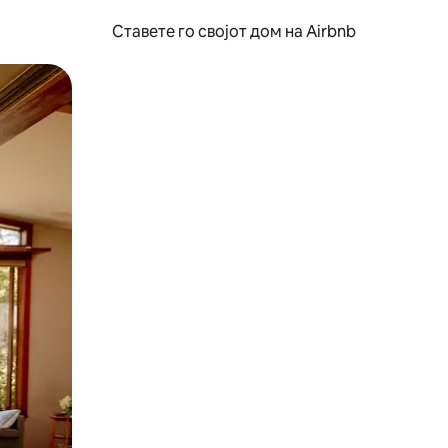
Ставете го својот дом на Airbnb
ње или со лизгање.