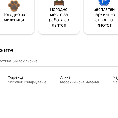
Погодно
Бесплатен
Погодно за
место за
паркинг во
миленици
работа со
склоп на
лаптоп
имотот
ажите
естинации во близина
Фиренца
Атина
Ма
Месечни изнајмувања
Месечни изнајмувања
Ме