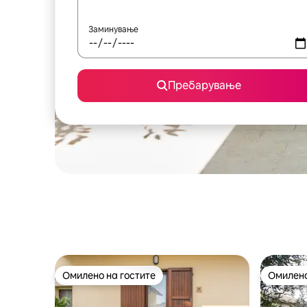
Заминување
Пребарување
Омилено на гостите
Омилено
Омилено на гостите
Омилено