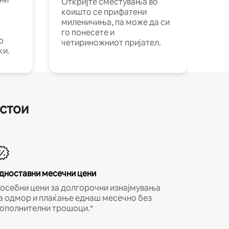
Откријте сместувања во
коишто се прифатени
миленичиња, па може да си
го понесете и
о
четириножниот пријател.
ки.
естои
дноставни месечни цени
осебни цени за долгорочни изнајмувања
а одмор и плаќање еднаш месечно без
ополнителни трошоци.*