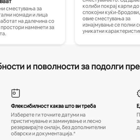
ваат
колиби покрај карпи до
ни сместувања за
спокојни куќи-бродови,
тални номади и лица
овие сместувања за
работат на далечина со
изнајмување се полни с
и простори наменети за
уникатни карактеристи
та.
ности и поволности за подолги пр
Флексибилност каква што ви треба
Е
Изберете ги точните датуми на
П
пристигнување и заминување и лесно
з
резервирајте онлајн, без дополнителни
д
обврски и документација.*