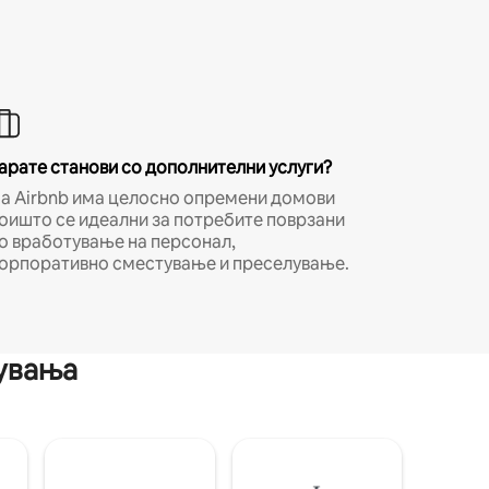
арате станови со дополнителни услуги?
а Airbnb има целосно опремени домови
оишто се идеални за потребите поврзани
о вработување на персонал,
орпоративно сместување и преселување.
мувања