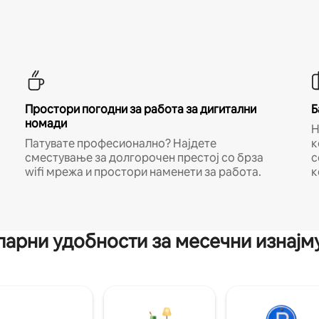
Простори погодни за работа за дигитални
Б
номади
Н
Патувате професионално? Најдете
к
сместување за долгорочен престој со брза
с
wifi мрежа и простори наменети за работа.
к
арни удобности за месечни изнај