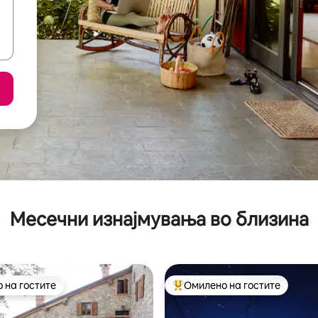
Месечни изнајмувања во близина
 на гостите
Омилено на гостите
 на гостите
Меѓу најуспешните „Омилени 