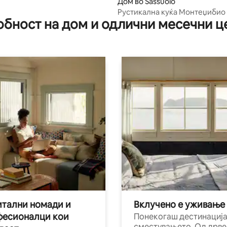
Дом во Sassuolo
Рустикална куќа Монтеџибио
обност на дом и одлични месечни ц
поглед на замокот
тални номади и
Вклучено е уживање
фесионалци кои
Понекогаш дестинација
сместувањето. Од дрве