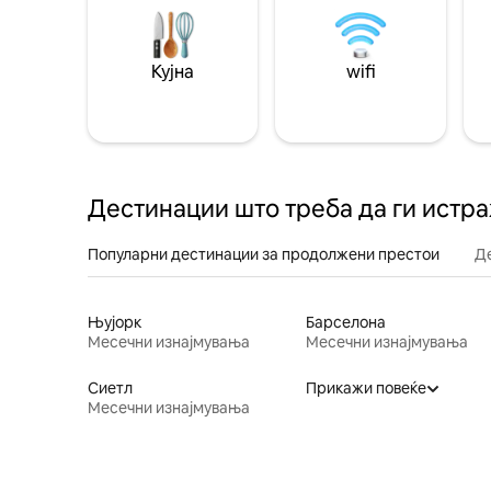
Кујна
wifi
Дестинации што треба да ги истр
Популарни дестинации за продолжени престои
Д
Њујорк
Барселона
Месечни изнајмувања
Месечни изнајмувања
Сиетл
Прикажи повеќе
Месечни изнајмувања