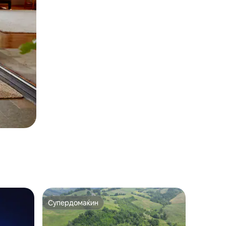
Супердомаќин
на гостите“
Супердомаќин