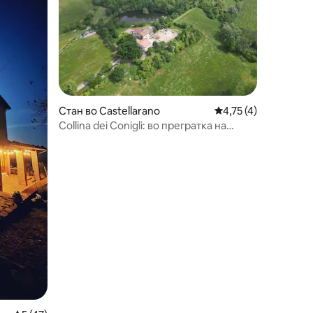
Стан во Castellarano
Просечна оцена: 4,
4,75 (4)
Collina dei Conigli: во прегратка на
природата