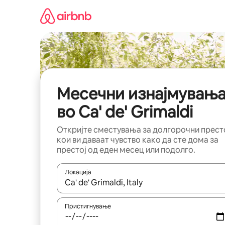
Прескокни
на
содржина
Месечни изнајмувањ
во Ca' de' Grimaldi
Откријте сместувања за долгорочни прест
кои ви даваат чувство како да сте дома за
престој од еден месец или подолго.
Локација
Кога резултатите се достапни, движете се со 
Пристигнување