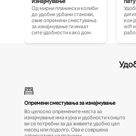
изнајмување
пату
Од мирни планински колиби
Удоб
до удобни урбани станови,
диги
овие опремени сместувања
кои 
за изнајмување ги имаат
wifi 
сите удобности како дом.
рабо
Удоб
Опремени сместувања за изнајмување
Во целосно опремените места за
изнајмување има кујна и удобности коишто
ви се потребни за да живеете удобно цел
месец или подолго. Ова е совршена
алтернатива на поднаем.