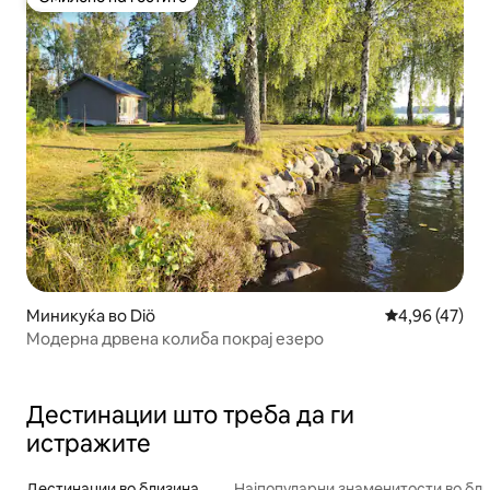
Омилено на гостите
Миникуќа во Diö
Просечна оце
4,96 (47)
Модерна дрвена колиба покрај езеро
Дестинации што треба да ги
истражите
Дестинации во близина
Најпопуларни знаменитости во бл