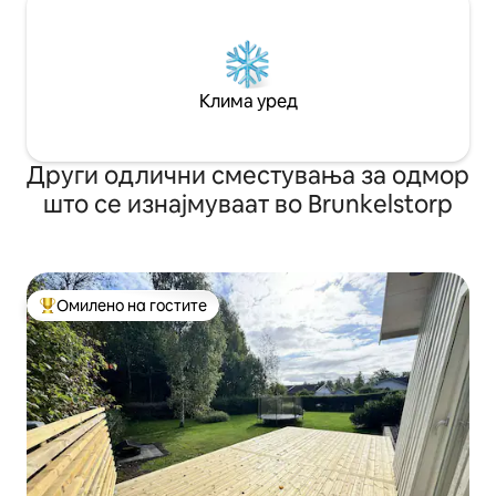
Клима уред
Други одлични сместувања за одмор
што се изнајмуваат во Brunkelstorp
Омилено на гостите
Меѓу најуспешните „Омилени на гостите“