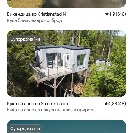
Викендица во Kristianstad N
Просечна оце
4,91 (46)
Куќа близу езеро со брод
Супердомаќин
Супердомаќин
Куќа на дрво во Strömmaköp
Просечна оце
4,83 (48)
Куќа на дрво со џакузи на дрва и природа!
Супердомаќин
Супердомаќин