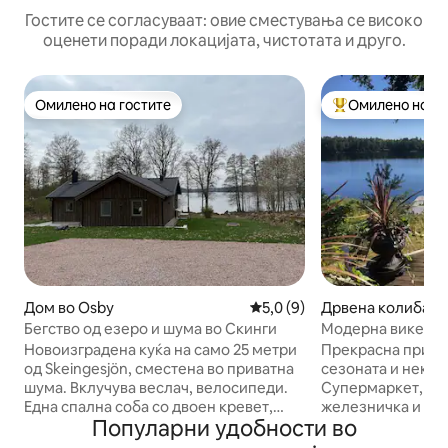
Гостите се согласуваат: овие сместувања се високо
оценети поради локацијата, чистотата и друго.
Омилено на гостите
Омилено на го
Омилено на гостите
Меѓу најуспешни
Дом во Osby
Просечна оцена: 5,0 од 5, 
5,0 (9)
Дрвена колиба во 
Бегство од езеро и шума во Скинги
Модерна викенди
плажа
Новоизградена куќа на само 25 метри
Прекрасна приро
од Skeingesjön, сместена во приватна
сезоната и некол
шума. Вклучува веслач, велосипеди.
Супермаркет, рес
Една спална соба со двоен кревет,
железничка и авт
Популарни удобности во
една со семеен кревет (120/90).
наоѓаат во селото
Дневна соба со отворен план, целосно
имаат пристап до