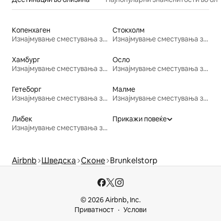
Копенхаген
Стокхолм
Изнајмување сместувања за одмор
Изнајмување сместувања за одмор
Хамбург
Осло
Изнајмување сместувања за одмор
Изнајмување сместувања за одмор
Гетеборг
Малме
Изнајмување сместувања за одмор
Изнајмување сместувања за одмор
Либек
Прикажи повеќе
Изнајмување сместувања за одмор
Airbnb
Шведска
Сконе
Brunkelstorp
© 2026 Airbnb, Inc.
Приватност
Услови