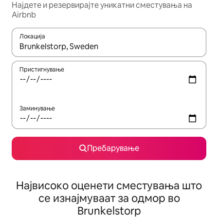
Најдете и резервирајте уникатни сместувања на
Airbnb
Локација
Кога резултатите се достапни, движете се со копчињата со 
Пристигнување
Заминување
Пребарување
Највисоко оценети сместувања што
се изнајмуваат за одмор во
Brunkelstorp