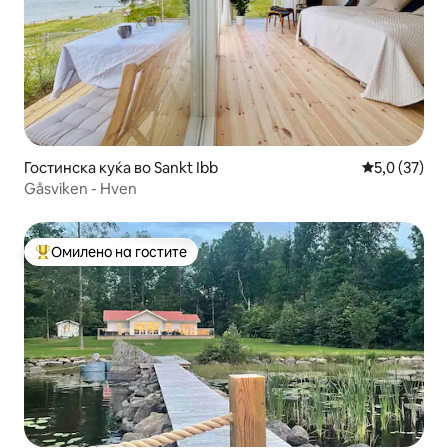
Гостинска куќа во Sankt Ibb
Просечна оц
5,0 (37)
Gåsviken - Hven
Омилено на гостите
Меѓу најуспешните „Омилени на гостите“