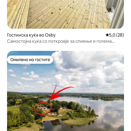
Гостинска куќа во Osby
Просечна оц
5,0 (28)
Самостојна куќа со поткровје за спиење и голема
градина
Омилено на гостите
Омилено на гостите