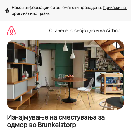
Прескокни
Некои информации се автоматски преведени. 
Прикажи на 
на
оригиналниот јазик
содржина
Ставете го својот дом на Airbnb
Изнајмување на сместувања за
одмор во Brunkelstorp