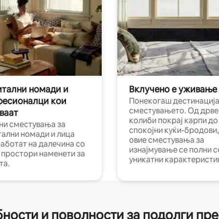
тални номади и
Вклучено е уживање
фесионалци кои
Понекогаш дестинација
сместувањето. Од дрве
ваат
колиби покрај карпи до
ни сместувања за
спокојни куќи-бродови,
тални номади и лица
овие сместувања за
работат на далечина со
изнајмување се полни с
и простори наменети за
уникатни карактеристи
та.
ности и поволности за подолги пр