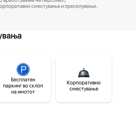
о вработување на персонал,
орпоративно сместување и преселување.
мувања
Бесплатен
Корпоративно
паркинг во склоп
сместување
на имотот