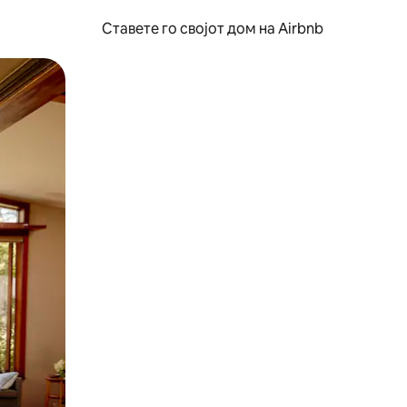
Ставете го својот дом на Airbnb
ње или со лизгање.