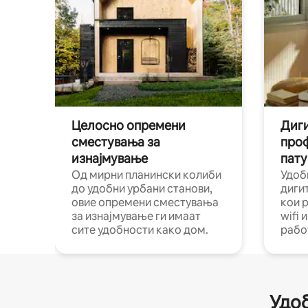
Целосно опремени
Диги
сместувања за
про
изнајмување
пату
Од мирни планински колиби
Удоб
до удобни урбани станови,
диги
овие опремени сместувања
кои 
за изнајмување ги имаат
wifi 
сите удобности како дом.
рабо
Удоб