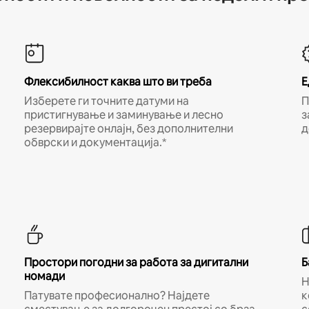
Флексибилност каква што ви треба
Е
Изберете ги точните датуми на
П
пристигнување и заминување и лесно
з
резервирајте онлајн, без дополнителни
д
обврски и документација.*
Простори погодни за работа за дигитални
Б
номади
Н
Патувате професионално? Најдете
к