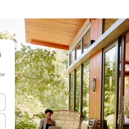
а
ои
копчињата со стрелки нагоре и надолу или истражувајте со допира