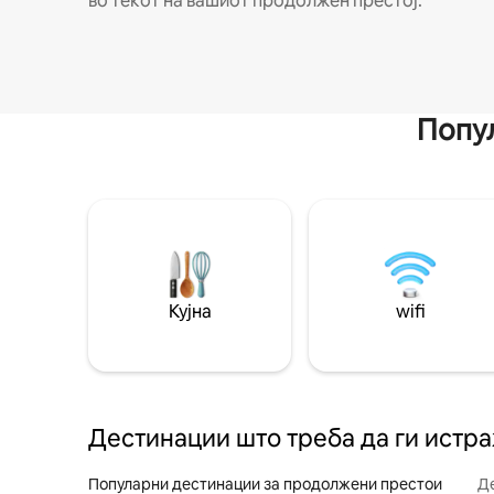
во текот на вашиот продолжен престој.
Попул
Кујна
wifi
Дестинации што треба да ги истр
Популарни дестинации за продолжени престои
Д