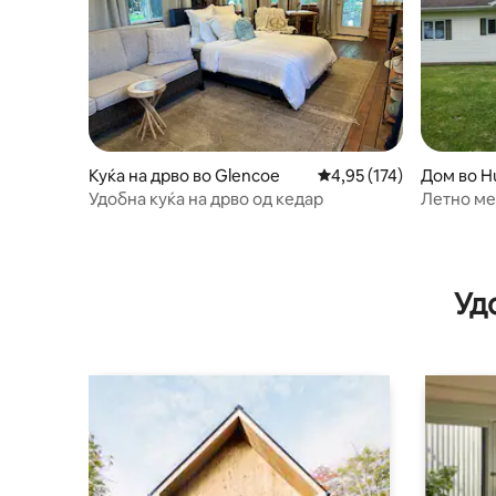
Куќа на дрво во Glencoe
Просечна оцена: 4,95 
4,95 (174)
Дом во H
Удобна куќа на дрво од кедар
Летно ме
тераса и 
Уд