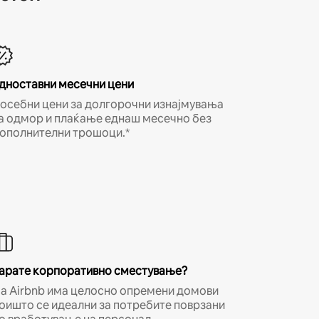
дноставни месечни цени
осебни цени за долгорочни изнајмувања
а одмор и плаќање еднаш месечно без
ополнителни трошоци.*
арате корпоративно сместување?
а Airbnb има целосно опремени домови
оишто се идеални за потребите поврзани