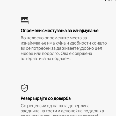
Опремени сместувања за изнајмување
Во целосно опремените места за
изнајмување има кујна и удобности коишто
ви се потребни за да живеете удобно цел
месец или подолго. Ова е совршена
алтернатива на поднаем.
Резервирајте со доверба
Со рецензии од нашата доверлива
заедница на гости и деноноќна поддршка