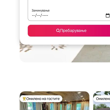
Заминување
Пребарување
Омилено на гостите
Омилено
Меѓу најуспешните „Омилени на гостите“
Омилено