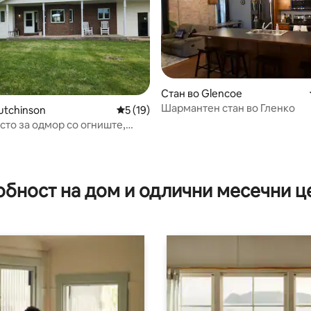
Стан во Glencoe
Шармантен стан во Гленко
од 5, 174 рецензии
utchinson
Просечна оцена: 5 од 5, 19 рецензии
5 (19)
сто за одмор со огниште,
зајдисонца на село
обност на дом и одлични месечни ц