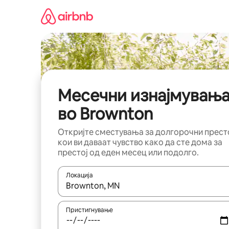
Прескокни
на
содржина
Месечни изнајмувањ
во Brownton
Откријте сместувања за долгорочни прест
кои ви даваат чувство како да сте дома за
престој од еден месец или подолго.
Локација
Кога резултатите се достапни, движете се со 
Пристигнување