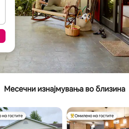
Месечни изнајмувања во близина
 на гостите
Омилено на гостите
 на гостите
Меѓу најуспешните „Омилени 