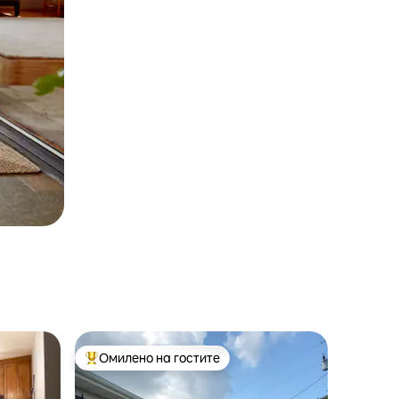
Омилено на гостите
на гостите“
Меѓу најуспешните „Омилени на гостите“