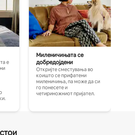
Миленичињата се
добредојдени
та е
ни
Откријте сместувања во
коишто се прифатени
миленичиња, па може да си
го понесете и
о
четириножниот пријател.
ки.
естои