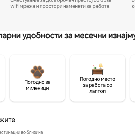
сместување за долгорочен престој со брза
с
wifi мрежа и простори наменети за работа.
к
арни удобности за месечни изнај
Погодно место
Погодно за
за работа со
миленици
лаптоп
ажите
естинации во близина