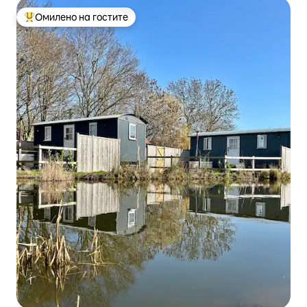
Омилено на гостите
Меѓу најуспешните „Омилени на гостите“