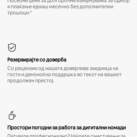
Посебни цени за долгорочни изнајмувања за одмор
и плаќање еднаш месечно без дополнителни
трошоци.*
Резервирајте со доверба
Со рецензии од нашата доверлива заедница на
гости и деноноќна поддршка во текот на вашиот
продолжен престој.
Простори погодни за работа за дигитални номади
Патувате професионално? Најдете сместување за