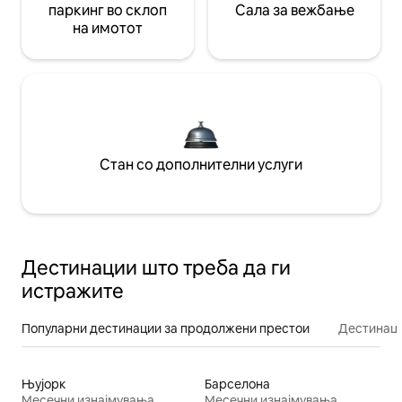
паркинг во склоп
Сала за вежбање
на имотот
Стан со дополнителни услуги
Дестинации што треба да ги
истражите
Популарни дестинации за продолжени престои
Дестинаци
Њујорк
Барселона
Месечни изнајмувања
Месечни изнајмувања