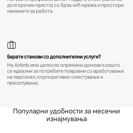
долгорочен престој со брза wifi мрежа и простори
наменети за работа.
Барате станови со дополнителни услуги?
На Airbnb има целосно опремени домови коишто
се идеални за потребите поврзани со вработување
на персонал, корпоративно сместување и
преселување.
Популарни удобности за месечни
изнајмувања