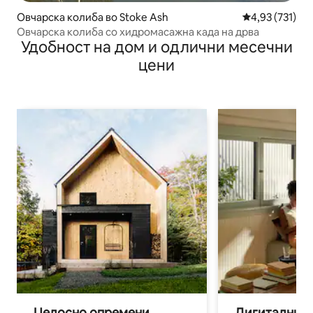
Овчарска колиба во Stoke Ash
Просечна оцен
4,93 (731)
Овчарска колиба со хидромасажна када на дрва
Удобност на дом и одлични месечни
цени
Целосно опремени
Дигитални н