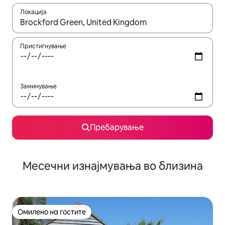
Локација
Кога резултатите се достапни, движете се со копчињата со 
Пристигнување
Заминување
Пребарување
Месечни изнајмувања во близина
Омилено на гостите
Омилено на гостите