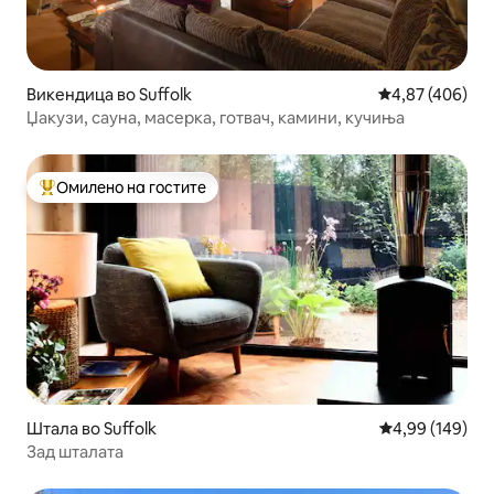
Викендица во Suffolk
Просечна оцен
4,87 (406)
Џакузи, сауна, масерка, готвач, камини, кучиња
Омилено на гостите
Меѓу најуспешните „Омилени на гостите“
Штала во Suffolk
Просечна оцен
4,99 (149)
Зад шталата