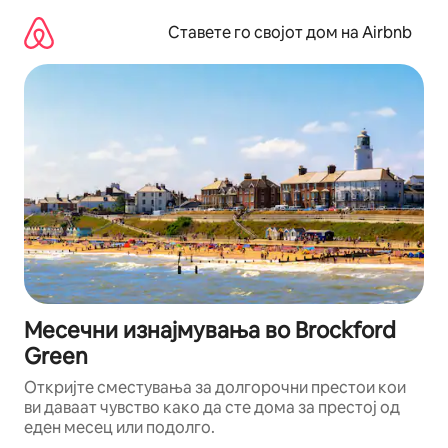
Прескокни
на
Ставете го својот дом на Airbnb
содржина
Месечни изнајмувања во Brockford
Green
Откријте сместувања за долгорочни престои кои
ви даваат чувство како да сте дома за престој од
еден месец или подолго.