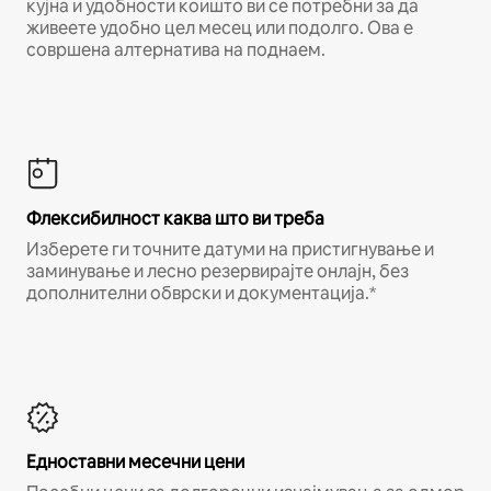
кујна и удобности коишто ви се потребни за да
живеете удобно цел месец или подолго. Ова е
совршена алтернатива на поднаем.
Флексибилност каква што ви треба
Изберете ги точните датуми на пристигнување и
заминување и лесно резервирајте онлајн, без
дополнителни обврски и документација.*
Едноставни месечни цени