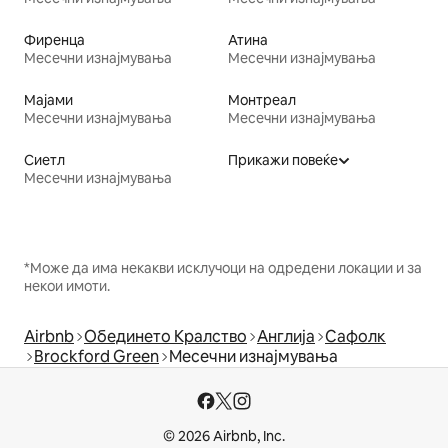
Фиренца
Атина
Месечни изнајмувања
Месечни изнајмувања
Мајами
Монтреал
Месечни изнајмувања
Месечни изнајмувања
Сиетл
Прикажи повеќе
Месечни изнајмувања
*Може да има некакви исклучоци на одредени локации и за
некои имоти.
Airbnb
Обединето Кралство
Англија
Сафолк
Brockford Green
Месечни изнајмувања
© 2026 Airbnb, Inc.