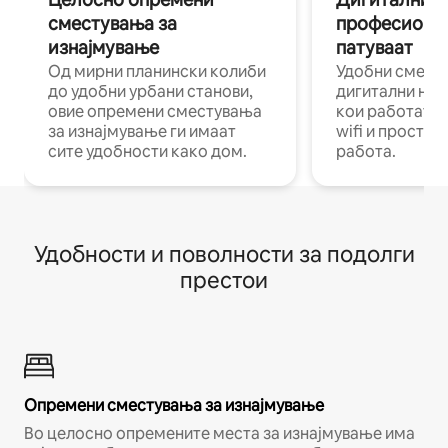
сместувања за
професиона
изнајмување
патуваат
Од мирни планински колиби
Удобни смест
до удобни урбани станови,
дигитални ном
овие опремени сместувања
кои работат н
за изнајмување ги имаат
wifi и простор
сите удобности како дом.
работа.
Удобности и поволности за подолги
престои
Опремени сместувања за изнајмување
Во целосно опремените места за изнајмување има