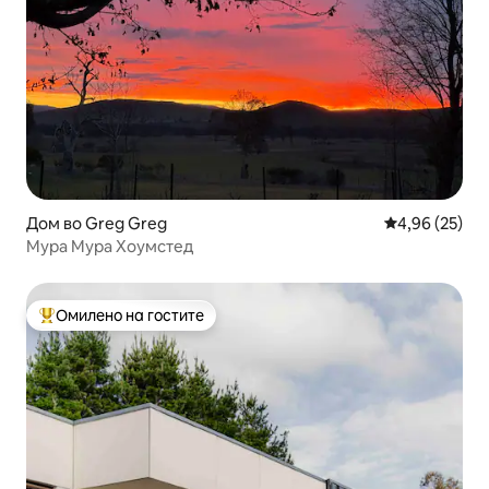
Дом во Greg Greg
Просечна оце
4,96 (25)
Мура Мура Хоумстед
Омилено на гостите
Меѓу најуспешните „Омилени на гостите“