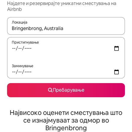
Најдете и резервирајте уникатни сместувања на
Airbnb
Локација
Кога резултатите се достапни, движете се со копчињата со 
Пристигнување
Заминување
Пребарување
Највисоко оценети сместувања што
се изнајмуваат за одмор во
Bringenbrong