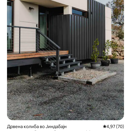
Дрвена колиба во Јиндабајн
Просечна оце
4,97 (70)