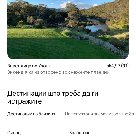
Викендица во Yaouk
Просечна оце
4,97 (91)
Викендичка на отворено во снежните планини
Дестинации што треба да ги
истражите
Дестинации во близина
Најпопуларни знаменитости во бл
Сиднеј
Волонгонг