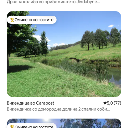
Дрвена колиба во прибежиштето Jindabyne
Highcountry
Омилено на гостите
Меѓу најуспешните „Омилени на гостите“
Викендица во Carabost
Просечна оц
5,0 (77)
Викендичка со домородна долина 2 спални соби
Погодно за миленичиња.
Омилено на гостите