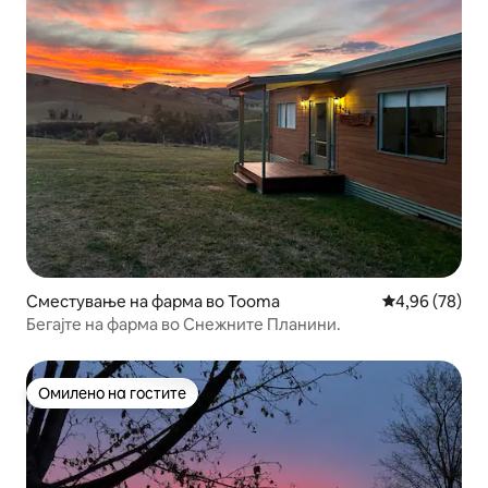
Сместување на фарма во Tooma
Просечна оце
4,96 (78)
Бегајте на фарма во Снежните Планини.
Омилено на гостите
Омилено на гостите