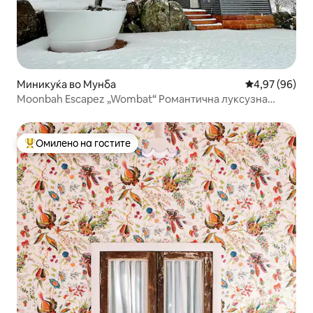
Миникуќа во Мунба
Просечна оце
4,97 (96)
Moonbah Escapez „Wombat“ Романтична луксузна
мини-куќа
Омилено на гостите
Меѓу најуспешните „Омилени на гостите“