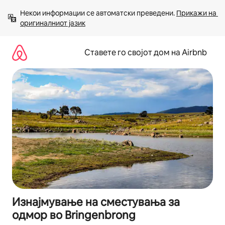
Прескокни
Некои информации се автоматски преведени. 
Прикажи на 
на
оригиналниот јазик
содржина
Ставете го својот дом на Airbnb
Изнајмување на сместувања за
одмор во Bringenbrong