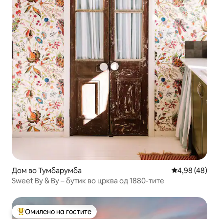
Дом во Тумбарумба
Просечна оце
4,98 (48)
Sweet By & By – бутик во црква од 1880-тите
Омилено на гостите
Меѓу најуспешните „Омилени на гостите“