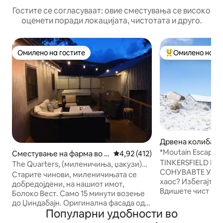
Гостите се согласуваат: овие сместувања се високо
оценети поради локацијата, чистотата и друго.
Омилено на гостите
Омилено на го
Омилено на гостите
Меѓу најуспешни
Дрвена колиба в
бек
*Moutain Escape
Сместување на фарма во Ji
Просечна оцена: 4,92 од 5, 41
4,92 (412)
дојдовте * Луксу
TINKERSFIELD Е 
ndabyne
The Quarters, (миленичиња, џакузи)
СОНУВАВТЕ Уморни сте од градскиот
Farmstay
Старите чинови, миленичињата се
хаос? Избегајте 
добредојдени, на нашиот имот,
Вдишете чист пла
Болоко Вест. Само 15 минути возење
загрејте се со пр
до Џиндабајн. Оригинална фасада од
уживајте во обро
Популарни удобности во
барака со реновиран ентериер и
готвачи во вашат
квалитетни вклучувања. Отворен оган,