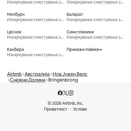
Изнајмување сместувања за одмор
Изнајмување сместувања за одмор
Мелбурн
Баларат
Изнајмување сместувања за одмор
Изнајмување сместувања за одмор
Цеснок
Сини планини
Изнајмување сместувања за одмор
Изнајмување сместувања за одмор
Канбера
Прикажи повеќе
Изнајмување сместувања за одмор
Airbnb
Австралија
Нов Јужен Велс
Снежни Долини
Bringenbrong
© 2026 Airbnb, Inc.
Приватност
Услови