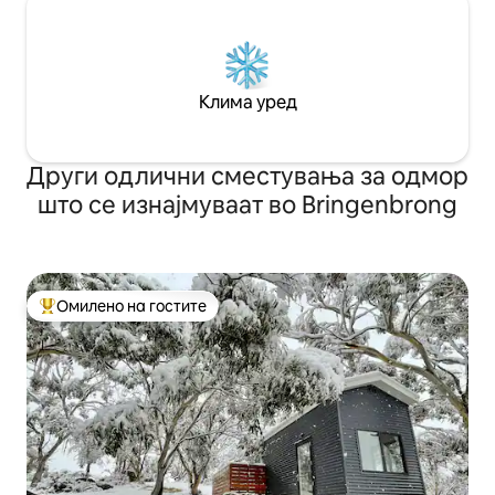
Клима уред
Други одлични сместувања за одмор
што се изнајмуваат во Bringenbrong
Омилено на гостите
Меѓу најуспешните „Омилени на гостите“