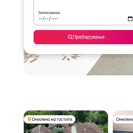
Заминување
Пребарување
Омилено на гостите
Омилено
Меѓу најуспешните „Омилени на гостите“
Омилено