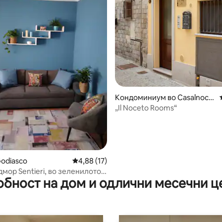
Кондоминиум во Casalnoce
to
„Il Noceto Rooms“
 од 5, 89 рецензии
Godiasco
Просечна оцена: 4,88 од 5, 17 рецензии
4,88 (17)
дмор Sentieri, во зеленилото
обност на дом и одлични месечни ц
по