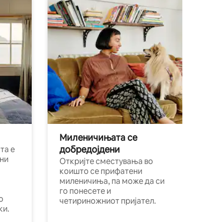
Миленичињата се
добредојдени
та е
ни
Откријте сместувања во
коишто се прифатени
миленичиња, па може да си
го понесете и
о
четириножниот пријател.
ки.