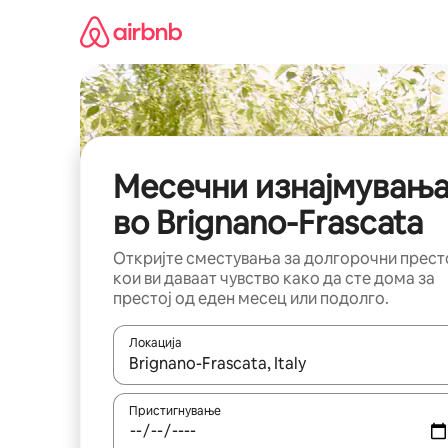
Прескокни
на
содржина
Месечни изнајмувањ
во Brignano-Frascata
Откријте сместувања за долгорочни прест
кои ви даваат чувство како да сте дома за
престој од еден месец или подолго.
Локација
Кога резултатите се достапни, движете се со 
Пристигнување