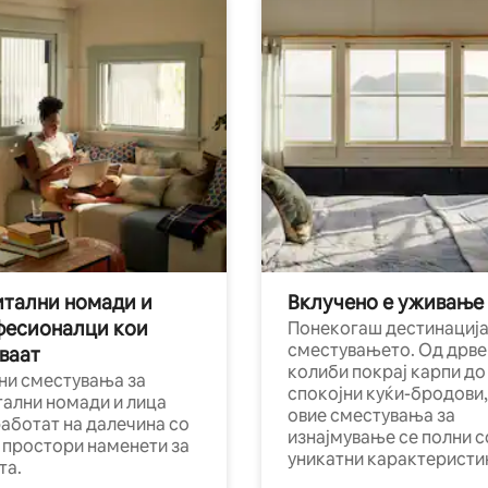
тални номади и
Вклучено е уживање
фесионалци кои
Понекогаш дестинација
сместувањето. Од дрве
ваат
колиби покрај карпи до
ни сместувања за
спокојни куќи-бродови,
тални номади и лица
овие сместувања за
работат на далечина со
изнајмување се полни с
и простори наменети за
уникатни карактеристи
та.