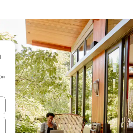
а
ои
копчињата со стрелки нагоре и надолу или истражувајте со допира