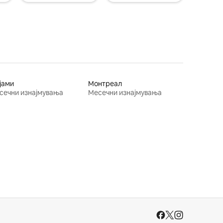
јами
Монтреал
сечни изнајмувања
Месечни изнајмувања