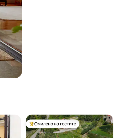
Омилено на гостите
Меѓу најуспешните „Омилени на гостите“