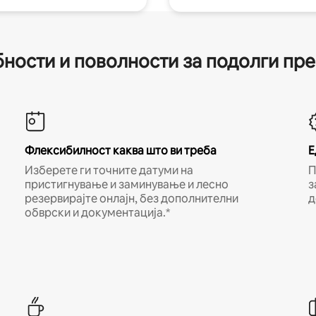
ности и поволности за подолги пр
Флексибилност каква што ви треба
Е
Изберете ги точните датуми на
П
пристигнување и заминување и лесно
з
резервирајте онлајн, без дополнителни
д
обврски и документација.*