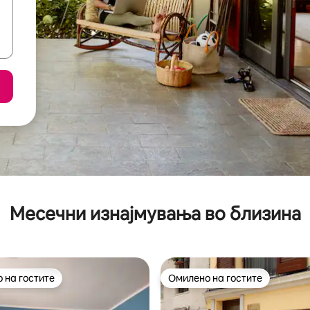
Месечни изнајмувања во близина
 на гостите
Омилено на гостите
 на гостите
Омилено на гостите