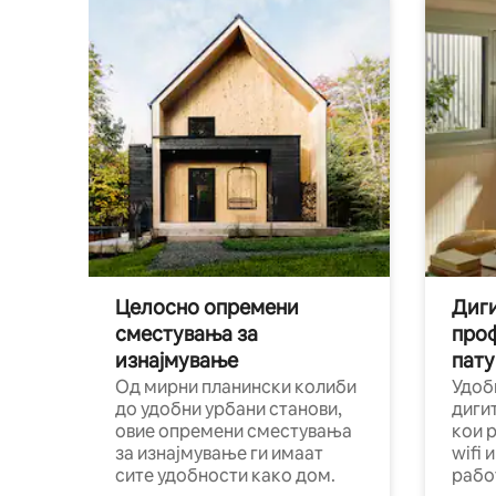
Целосно опремени
Диги
сместувања за
про
изнајмување
пату
Од мирни планински колиби
Удоб
до удобни урбани станови,
диги
овие опремени сместувања
кои 
за изнајмување ги имаат
wifi 
сите удобности како дом.
рабо