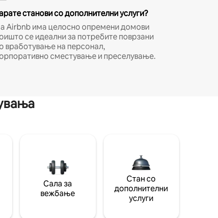
арате станови со дополнителни услуги?
а Airbnb има целосно опремени домови
оишто се идеални за потребите поврзани
о вработување на персонал,
орпоративно сместување и преселување.
мувања
Стан со
Сала за
дополнителни
вежбање
услуги