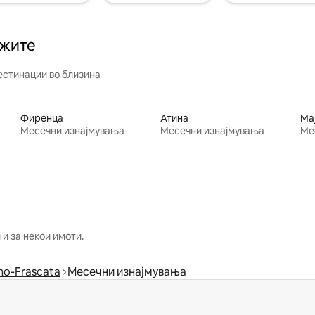
ажите
естинации во близина
Фиренца
Атина
Ма
Месечни изнајмувања
Месечни изнајмувања
Ме
и за некои имоти.
no-Frascata
Месечни изнајмувања