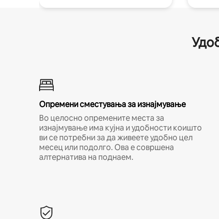
Удоб
Опремени сместувања за изнајмување
Во целосно опремените места за
изнајмување има кујна и удобности коишто
ви се потребни за да живеете удобно цел
месец или подолго. Ова е совршена
алтернатива на поднаем.