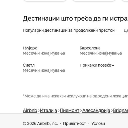
Дестинации што треба да ги истр
Популарни дестинации за продолжени престои
Д
Њујорк
Барселона
Месечни изнајмувања
Месечни изнајмувања
Сиетл
Прикажи повеќе
Месечни изнајмувања
*Може да има некакви исклучоци на одредени локации 
Airbnb
Италија
Пиемонт
Алесандрија
Brigna
© 2026 Airbnb, Inc.
Приватност
Услови