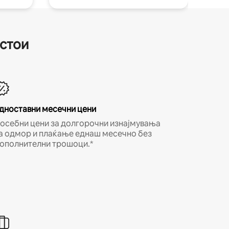
естои
дноставни месечни цени
осебни цени за долгорочни изнајмувања
а одмор и плаќање еднаш месечно без
ополнителни трошоци.*