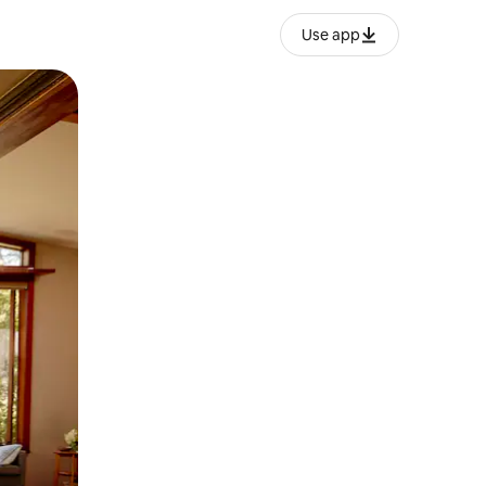
Use app
ње или со лизгање.