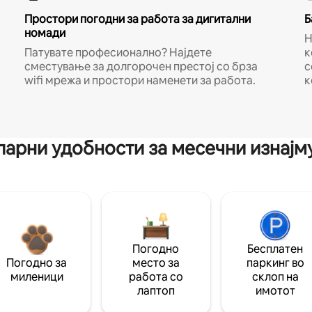
Простори погодни за работа за дигитални
Б
номади
Н
Патувате професионално? Најдете
к
сместување за долгорочен престој со брза
с
wifi мрежа и простори наменети за работа.
к
арни удобности за месечни изнај
Погодно
Бесплатен
Погодно за
место за
паркинг во
миленици
работа со
склоп на
лаптоп
имотот