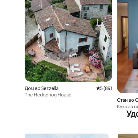
Дом во Sezzella
Просечна оцена: 5
5 (89)
The Hedgehog House
Стан во 
Куќа за о
Уд
на Олтре