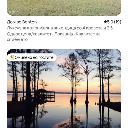
Дом во Benton
Просечна оц
5,0 (19)
Луксузна колонијална викендица со 4 кревета и 2,5
бањи на езерото
Однос цена/квалитет
·
Локација
·
Квалитет на
спиењето
Омилено на гостите
Меѓу најуспешните „Омилени на гостите“