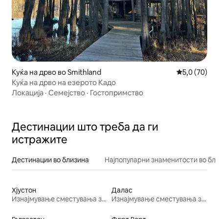
Куќа на дрво во Smithland
Просечна оц
5,0 (70)
Куќа на дрво на езерото Кадо
Локација
·
Семејство
·
Гостопримство
Дестинации што треба да ги
истражите
Дестинации во близина
Најпопуларни знаменитости во бл
Хјустон
Далас
Изнајмување сместувања за одмор
Изнајмување сместувања за одмор