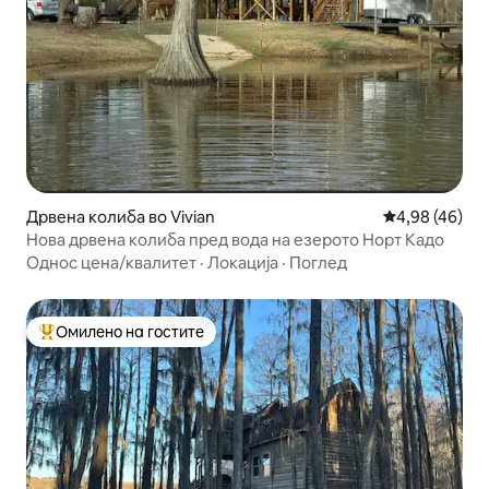
Дрвена колиба во Vivian
Просечна оце
4,98 (46)
Нова дрвена колиба пред вода на езерото Норт Кадо
Однос цена/квалитет
·
Локација
·
Поглед
Омилено на гостите
Меѓу најуспешните „Омилени на гостите“