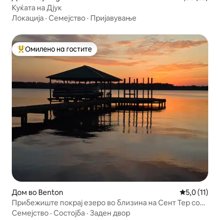
Куќата на Дјук
Локација
·
Семејство
·
Пријавување
Омилено на гостите
Меѓу најуспешните „Омилени на гостите“
Дом во Benton
Просечна оц
5,0 (11)
Прибежиште покрај езеро во близина на Сент Тер со
пристаниште и место за закотвување
Семејство
·
Состојба
·
Заден двор