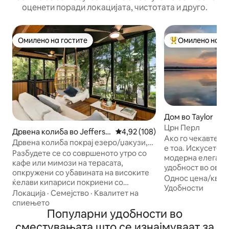
оценети поради локацијата, чистотата и друго.
Омилено на гостите
Омилено на го
Омилено на гостите
Меѓу најуспешни
Дом во Taylor
Црн Перл
Дрвена колиба во Jefferso
Просечна оцена: 4,92 од 5, 10
4,92 (108)
Ако го чекавте п
n
Дрвена колиба покрај езеро/џакузи,
е тоа. Искусете г
живописен поглед и полнач за
Разбудете се со совршеното утро со
модерна елеганција и пријатна
електрични возила
кафе или мимози на терасата,
удобност во оваа
опкружени со убавината на високите
покрај езеро Ерл
Однос цена/квал
ќелави кипариси покриени со
место за одмор и
Удобности
шпански мов, нежно нишајќи се над
Локација
·
Семејство
·
Квалитет на
една бања. Прост
мирните води на езерото Кадо Рај
спиењето
приватното прис
покрај ✔️вода ✔️Погодно за
Популарни удобности во
им нудат на гости
миленичиња,донесете ги вашите
сместувањата што се изнајмуваат за
одмор. Идеални з