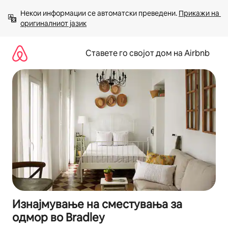
Прескокни
Некои информации се автоматски преведени. 
Прикажи на 
на
оригиналниот јазик
содржина
Ставете го својот дом на Airbnb
Изнајмување на сместувања за
одмор во Bradley