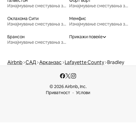
Галвестон
Форт Ворт
Изнајмување сместувања за одмор
Изнајмување сместувања за одмор
Оклахома Сити
Мемфис
Изнајмување сместувања за одмор
Изнајмување сместувања за одмор
Брансон
Прикажи повеќе
Изнајмување сместувања за одмор
Airbnb
САД
Арканзас
Lafayette County
Bradley
© 2026 Airbnb, Inc.
Приватност
Услови