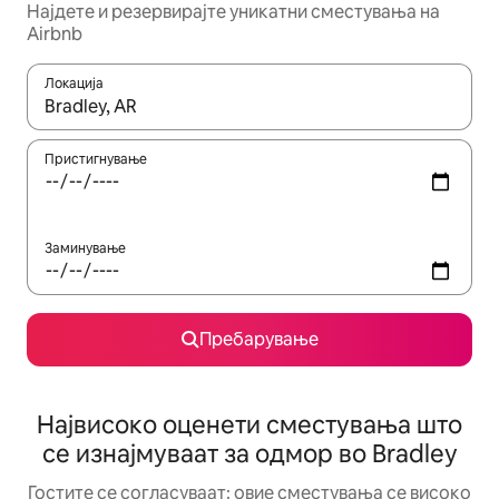
Најдете и резервирајте уникатни сместувања на
Airbnb
Локација
Кога резултатите се достапни, движете се со копчињата со 
Пристигнување
Заминување
Пребарување
Највисоко оценети сместувања што
се изнајмуваат за одмор во Bradley
Гостите се согласуваат: овие сместувања се високо