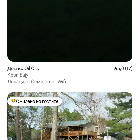
Дом во Oil City
Просечна оц
5,0 (17)
Кози Бају
Локација
·
Семејство
·
Wifi
Омилено на гостите
Меѓу најуспешните „Омилени на гостите“