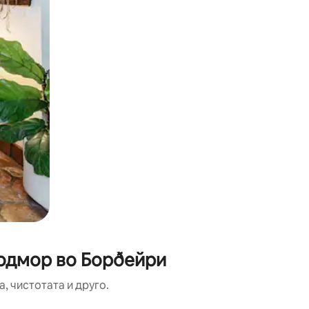
 одмор во Борðейри
, чистотата и друго.