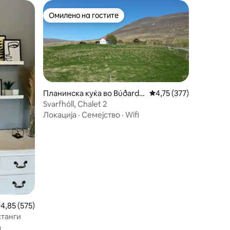
Омилено на гостите
Омилено на гостите
Планинска куќа во Búðardal
Просечна оцена: 4,75 
4,75 (377)
ur
Svarfhóll, Chalet 2
Локација
·
Семејство
·
Wifi
росечна оцена: 4,85 од 5, 575 рецензии
4,85 (575)
станги
а