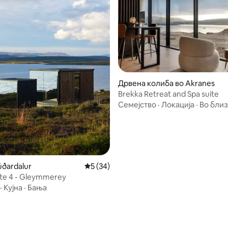
Дрвена колиба во Akranes
Brekka Retreat and Spa suite
5 од 5, 7 рецензии
Семејство
·
Локација
·
Во бли
úðardalur
Просечна оцена: 5 од 5, 34 рецензии
5 (34)
ite 4 - Gleymmerey
·
Кујна
·
Бања