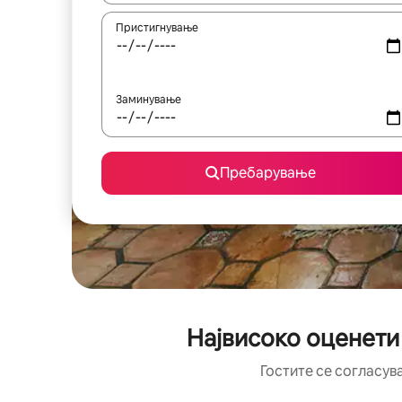
Пристигнување
Заминување
Пребарување
Највисоко оценети
Гостите се согласув