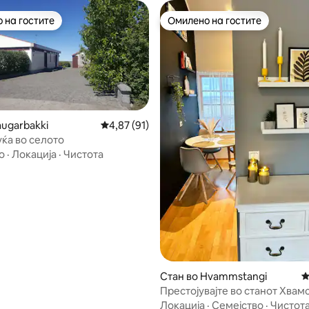
 на гостите
Омилено на гостите
 на гостите
Омилено на гостите
augarbakki
Просечна оцена: 4,87 од 5, 91 рецензии
4,87 (91)
Удобна куќа во селото
 од 5, 62 рецензии
о
·
Локација
·
Чистота
Стан во Hvammstangi
П
Престојувајте во станот Хвам
Локација
·
Семејство
·
Чистот