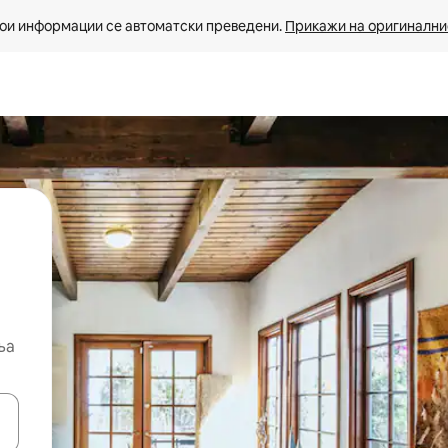
ои информации се автоматски преведени. 
Прикажи на оригиналнио
ња
копчињата со стрелки нагоре и надолу или истражувајте со допира