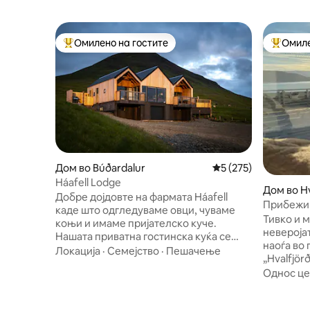
Омилено на гостите
Омиле
Меѓу најуспешните „Омилени на гостите“
Меѓу на
Дом во Búðardalur
Просечна оцена: 5 
5 (275)
Háafell Lodge
Дом во Hv
Добре дојдовте на фармата Háafell
Прибежи
каде што одгледуваме овци, чуваме
Тивко и 
коњи и имаме пријателско куче.
невероја
Нашата приватна гостинска куќа се
наоѓа во
наоѓа на 200 метри над фармата,
Локација
·
Семејство
·
Пешачење
„Hvalfjör
нагоре по планина на 130 метри
од главниот град. 
Однос це
надморска височина. Неодамна е
целосно 
изградена (2020), со површина од 100
Може да 
квадратни метри, модерна куќа во