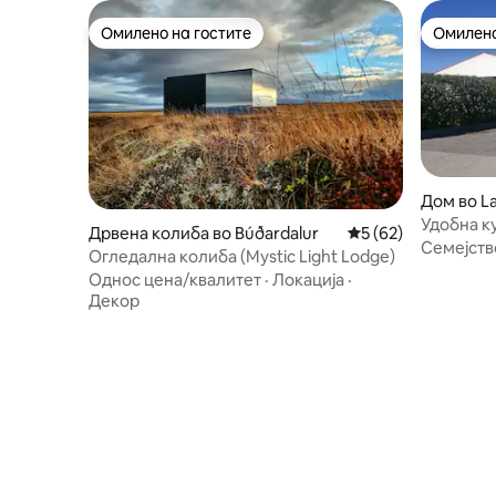
Омилено на гостите
Омилено
Омилено на гостите
Омилено
Дом во L
Дрвена колиба во Búðardalur
Просечна оцена: 5
5 (62)
Семејств
Огледална колиба (Mystic Light Lodge)
Однос цена/квалитет
·
Локација
·
Декор