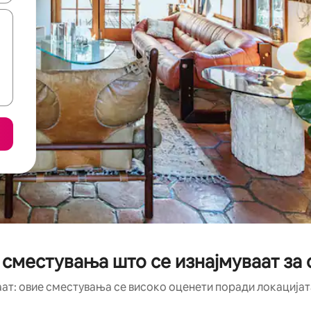
 сместувања што се изнајмуваат за
аат: овие сместувања се високо оценети поради локацијата