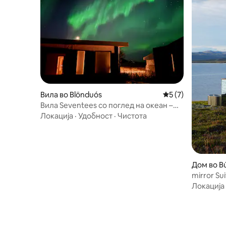
Вила во Blönduós
Просечна оцена: 
5 (7)
Вила Seventees со поглед на океан –
сауна – џакузи
Локација
·
Удобност
·
Чистота
Дом во B
mirror Su
Локација