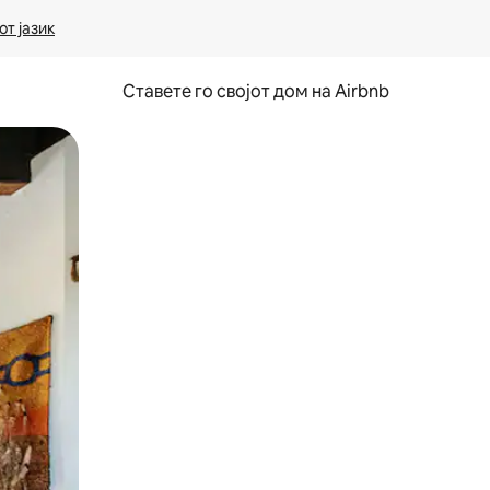
т јазик
Ставете го својот дом на Airbnb
ње или со лизгање.