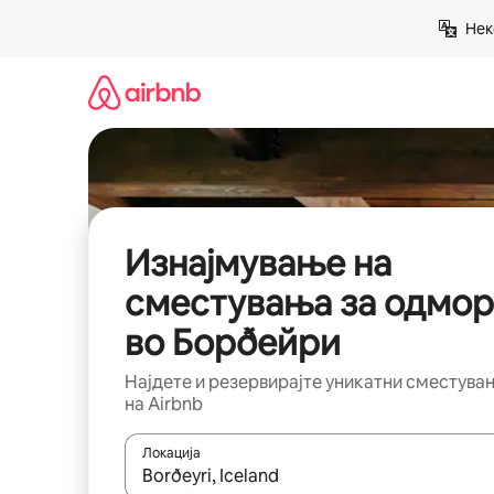
Прескокни
Нек
на
содржина
Изнајмување на
сместувања за одмор
во Борðейри
Најдете и резервирајте уникатни сместува
на Airbnb
Локација
Кога резултатите се достапни, движете се со 