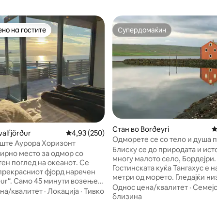
но на гостите
Супердомаќин
јуспешните „Омилени на гостите“
Супердомаќин
од 5, 275 рецензии
Стан во Borðeyri
П
alfjörður
Просечна оцена: 4,93 од 5, 250 рецензии
4,93 (250)
Одморете се со тело и душа п
ште Аурора Хоризонт
море
Блиску се до природата и ист
мирно место за одмор со
многу малото село, Бордејри.
тен поглед на океанот. Се
Гостинската куќа Тангахус е н
 прекрасниот фјорд наречен
метри од морето. Гледајќи ни
ður“. Само 45 минути возење
прозорците, можеби ќе се чу
Однос цена/квалитет
·
Семејс
Внатрешноста беше
на/квалитет
·
Локација
·
Тивко
како да сте на брод. Погледот
близина
реновирана во 2024 година.
прозорците кои се движат ко
се опуштите во
фантастичен, особено на зај