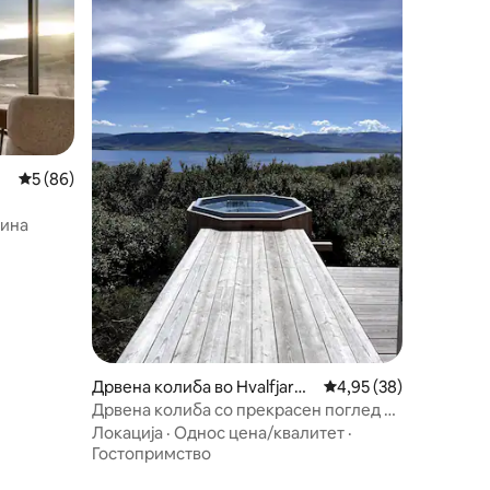
Просечна оцена: 5 од 5, 86 рецензии
5 (86)
зина
Дрвена колиба во Hvalfjarða
Просечна оцена: 4,95
4,95 (38)
rsveit
Дрвена колиба со прекрасен поглед на
фјорд
Локација
·
Однос цена/квалитет
·
Гостопримство