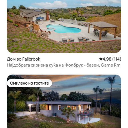
Дом во Fallbrook
Просечна оцен
4,98 (114)
Најдобрата скриена куќа на Фолбрук - базен, Game Rm
Омилено на гостите
Омилено на гостите