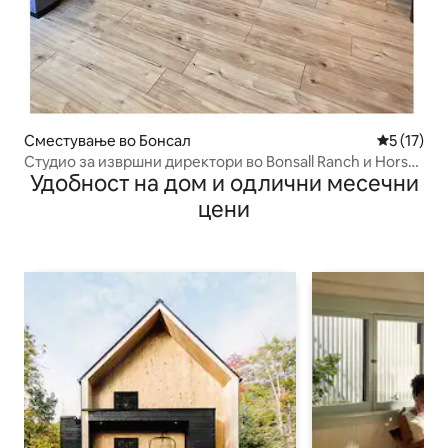
Сместување во Бонсал
Просечна 
5 (17)
Студио за извршни директори во Bonsall Ranch и Horse
Удобност на дом и одлични месечни
Comm
цени