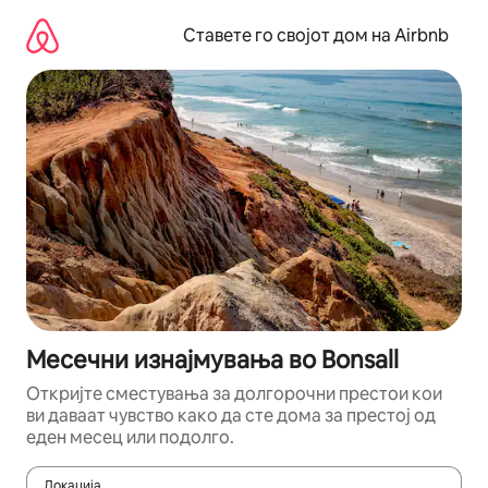
Прескокни
на
Ставете го својот дом на Airbnb
содржина
Месечни изнајмувања во Bonsall
Откријте сместувања за долгорочни престои кои
ви даваат чувство како да сте дома за престој од
еден месец или подолго.
Локација