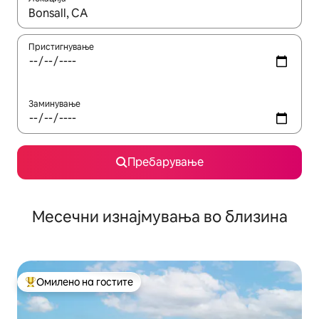
Кога резултатите се достапни, движете се со копчињата со 
Пристигнување
Заминување
Пребарување
Месечни изнајмувања во близина
Омилено на гостите
Меѓу најуспешните „Омилени на гостите“