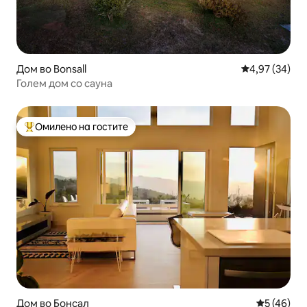
Дом во Bonsall
Просечна оце
4,97 (34)
Голем дом со сауна
Омилено на гостите
Меѓу најуспешните „Омилени на гостите“
Дом во Бонсал
Просечна 
5 (46)