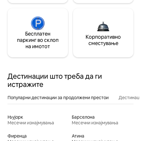
Бесплатен
Корпоративно
паркинг во склоп
сместување
на имотот
Дестинации што треба да ги
истражите
Популарни дестинации за продолжени престои
Дестинаци
Њујорк
Барселона
Месечни изнајмувања
Месечни изнајмувања
Фиренца
Атина