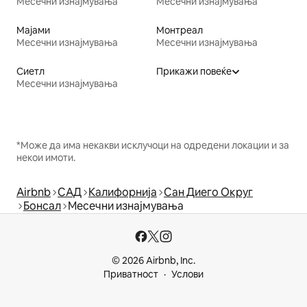
Месечни изнајмувања
Месечни изнајмувања
Мајами
Монтреал
Месечни изнајмувања
Месечни изнајмувања
Сиетл
Прикажи повеќе
Месечни изнајмувања
*Може да има некакви исклучоци на одредени локации и за
некои имоти.
Airbnb
САД
Калифорнија
Сан Диего Округ
Бонсал
Месечни изнајмувања
© 2026 Airbnb, Inc.
Приватност
Услови