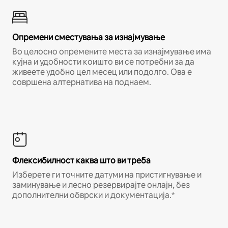
Опремени сместувања за изнајмување
Во целосно опремените места за изнајмување има
кујна и удобности коишто ви се потребни за да
живеете удобно цел месец или подолго. Ова е
совршена алтернатива на поднаем.
Флексибилност каква што ви треба
Изберете ги точните датуми на пристигнување и
заминување и лесно резервирајте онлајн, без
дополнителни обврски и документација.*