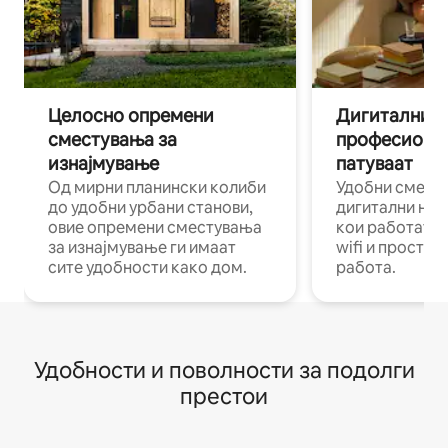
Целосно опремени
Дигитални н
сместувања за
професиона
изнајмување
патуваат
Од мирни планински колиби
Удобни смест
до удобни урбани станови,
дигитални ном
овие опремени сместувања
кои работат н
за изнајмување ги имаат
wifi и простор
сите удобности како дом.
работа.
Удобности и поволности за подолги
престои