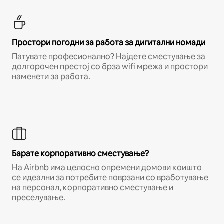
Простори погодни за работа за дигитални номади
Патувате професионално? Најдете сместување за
долгорочен престој со брза wifi мрежа и простори
наменети за работа.
Барате корпоративно сместување?
На Airbnb има целосно опремени домови коишто
се идеални за потребите поврзани со вработување
на персонал, корпоративно сместување и
преселување.