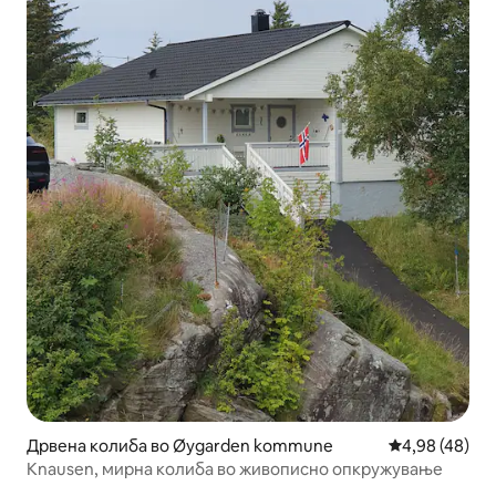
Дрвена колиба во Øygarden kommune
Просечна оце
4,98 (48)
Knausen, мирна колиба во живописно опкружување