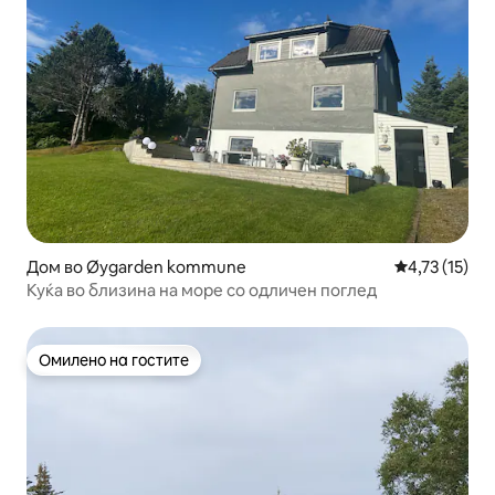
Дом во Øygarden kommune
Просечна оце
4,73 (15)
Куќа во близина на море со одличен поглед
Омилено на гостите
Омилено на гостите