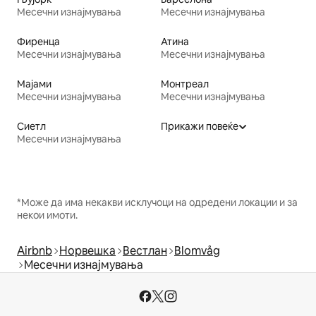
Месечни изнајмувања
Месечни изнајмувања
Фиренца
Атина
Месечни изнајмувања
Месечни изнајмувања
Мајами
Монтреал
Месечни изнајмувања
Месечни изнајмувања
Сиетл
Прикажи повеќе
Месечни изнајмувања
*Може да има некакви исклучоци на одредени локации и за
некои имоти.
Airbnb
Норвешка
Вестлан
Blomvåg
Месечни изнајмувања