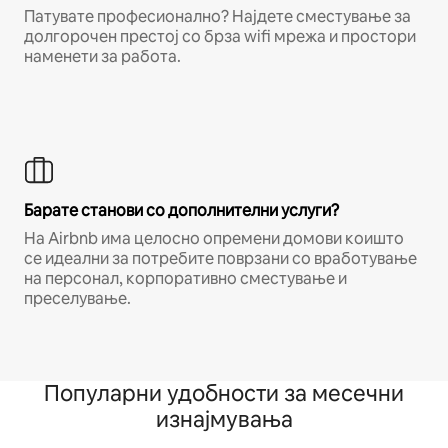
Патувате професионално? Најдете сместување за
долгорочен престој со брза wifi мрежа и простори
наменети за работа.
Барате станови со дополнителни услуги?
На Airbnb има целосно опремени домови коишто
се идеални за потребите поврзани со вработување
на персонал, корпоративно сместување и
преселување.
Популарни удобности за месечни
изнајмувања