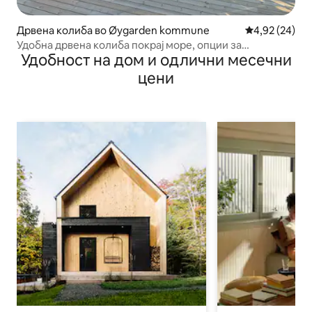
Дрвена колиба во Øygarden kommune
Просечна оце
4,92 (24)
Удобна дрвена колиба покрај море, опции за
Удобност на дом и одлични месечни
изнајмување бродови
цени