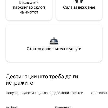
Бесплатен
паркинг во склоп
Сала за вежбање
на имотот
Стан со дополнителни услуги
Дестинации што треба да ги
истражите
Популарни дестинации за продолжени престои
Дестинаци
Њујорк
Барселона