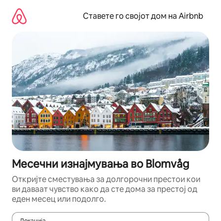
Прескокни
на
Ставете го својот дом на Airbnb
содржина
Месечни изнајмувања во Blomvåg
Откријте сместувања за долгорочни престои кои
ви даваат чувство како да сте дома за престој од
еден месец или подолго.
Локација