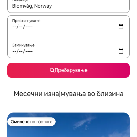
Кога резултатите се достапни, движете се со копчињата со 
Пристигнување
Заминување
Пребарување
Месечни изнајмувања во близина
Омилено на гостите
Омилено на гостите