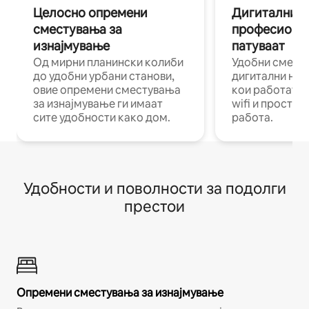
Целосно опремени
Дигитални н
сместувања за
професиона
изнајмување
патуваат
Од мирни планински колиби
Удобни смест
до удобни урбани станови,
дигитални ном
овие опремени сместувања
кои работат н
за изнајмување ги имаат
wifi и простор
сите удобности како дом.
работа.
Удобности и поволности за подолги
престои
Опремени сместувања за изнајмување