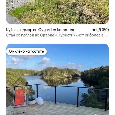
Куќа за одмор во Øygarden kommune
Просечна оц
4,9 (50)
Стан со поглед во Ојгарден. Туристичкиот риболов е во
ред.
Омилено на гостите
Омилено на гостите