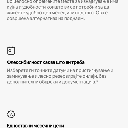
Во целосно опремените места за изнајмување има
кујна и удобности коишто ви се потребни за да
живеете удобно цел месец или подолго. Ова е
совршена алтернатива на поднаем.
Флексибилност каква што ви треба
Изберете ги точните датуми на пристигнување и
заминување и лесно резервирајте онлајн, без
дополнителни обврски и документација.*
Едноставни месечни цени