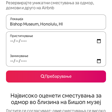
Резервирајте уникатни сместувања за одмор,
домови и друго на Airbnb
Локација
Кога резултатите се достапни, движете се со копчињата со 
Пристигнување
Заминување
Пребарување
Највисоко оценети сместувања за
одмор во близина на Бишоп музеј
Гостите се согласуваат: овие сместувања се високо