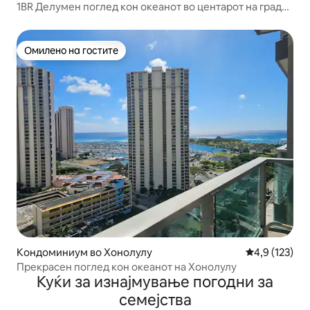
1BR Делумен поглед кон океанот во центарот на градот
со бесплатен паркинг
Омилено на гостите
Омилено на гостите
Кондоминиум во Хонолулу
Просечна оце
4,9 (123)
Прекрасен поглед кон океанот на Хонолулу
Куќи за изнајмување погодни за
семејства