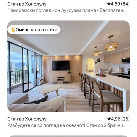
Стан во Хонолулу
Просечна оце
4,89 (84)
Панорамски поглед кон луксузна плажа - бесплатен
паркинг!
Омилено на гостите
Меѓу најуспешните „Омилени на гостите“
Стан во Хонолулу
Просечна оце
4,96 (26)
Разбудете се со поглед на океанот! Стан со 2 брачни
кревета (широки 150 – 179 см) со бесплатен паркинг