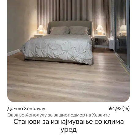
Дом во Хонолулу
Просечна оце
4,93 (15)
Оаза во Хонолулу за вашиот одмор на Хаваите
Станови за изнајмување со клима
уред