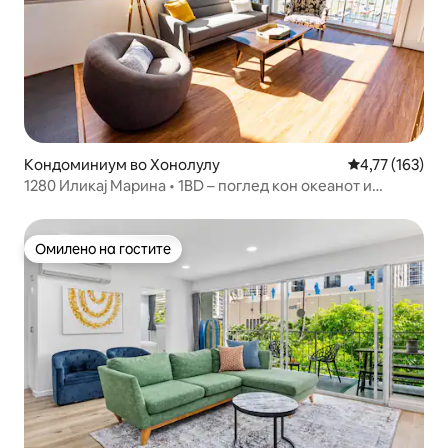
Кондоминиум во Хонолулу
Просечна оцен
4,77 (163)
1280 Иликај Марина • 1BD – поглед кон океанот и
огнометот
Омилено на гостите
Омилено на гостите