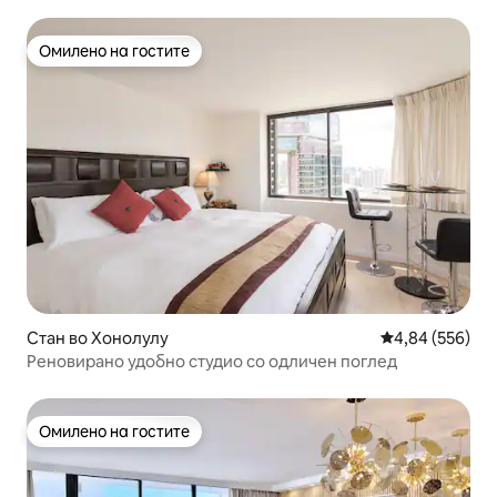
Омилено на гостите
Омилено на гостите
Стан во Хонолулу
Просечна оцен
4,84 (556)
Реновирано удобно студио со одличен поглед
Омилено на гостите
Омилено на гостите