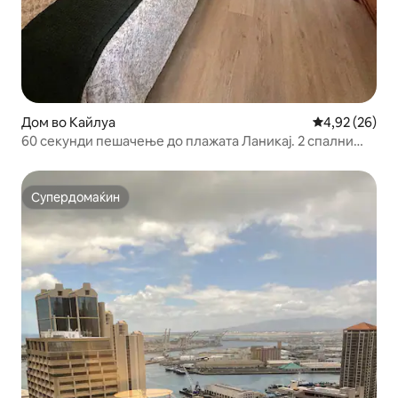
Дом во Кайлуа
Просечна оце
4,92 (26)
60 секунди пешачење до плажата Ланикај. 2 спални
соби со клима уред
Супердомаќин
Супердомаќин