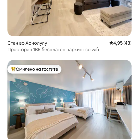
Стан во Хонолулу
Просечна оце
4,95 (43)
Просторен 1BR бесплатен паркинг со wifi
Омилено на гостите
Меѓу најуспешните „Омилени на гостите“