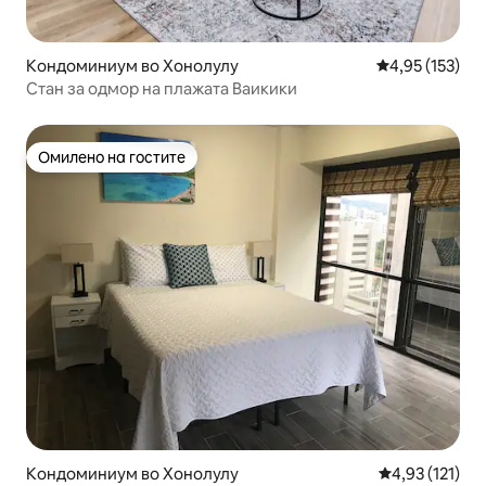
Кондоминиум во Хонолулу
Просечна оцен
4,95 (153)
Стан за одмор на плажата Ваикики
Омилено на гостите
Омилено на гостите
Кондоминиум во Хонолулу
Просечна оцен
4,93 (121)