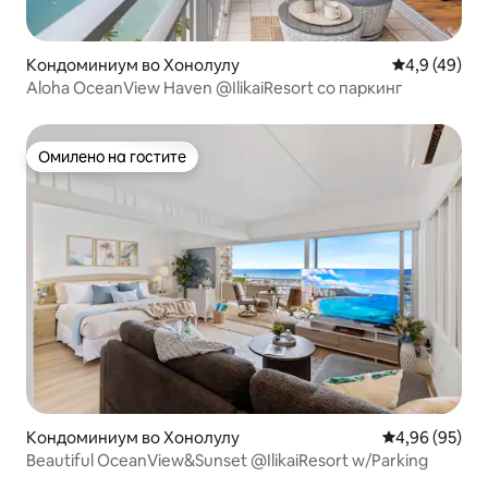
Кондоминиум во Хонолулу
Просечна оц
4,9 (49)
Aloha OceanView Haven @IlikaiResort со паркинг
Омилено на гостите
Омилено на гостите
Кондоминиум во Хонолулу
Просечна оце
4,96 (95)
Beautiful OceanView&Sunset @IlikaiResort w/Parking