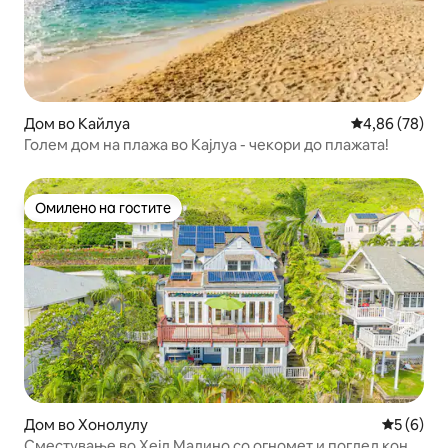
Дом во Кайлуа
Просечна оце
4,86 (78)
Голем дом на плажа во Кајлуа - чекори до плажата!
Омилено на гостите
Омилено на гостите
Дом во Хонолулу
Просечна
5 (6)
Сместување во Хејл Малино со огномет и поглед кон