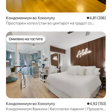
Кондоминиум во Хонолулу
Просечна оцен
4,81 (336)
Просторен хотел/стан во центарот на градот со
паркинг
Омилено на гостите
Омилено на гостите
Кондоминиум во Хонолулу
Просечна оцен
4,92 (153)
Кондоминиум Ваикики | Бесплатен паркинг | Прошетка