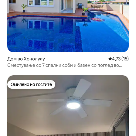
Дом во Хонолулу
Просечна оце
4,73 (15)
Сместување со 7 спални соби и базен со поглед во
Хаваи Каи!
Омилено на гостите
Омилено на гостите