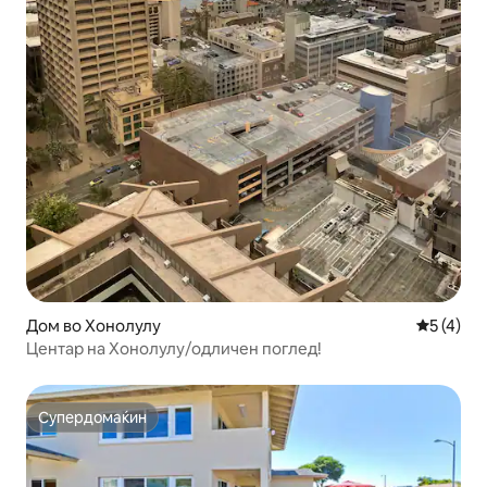
Дом во Хонолулу
Просечна
5 (4)
Центар на Хонолулу/одличен поглед!
Супердомаќин
Супердомаќин