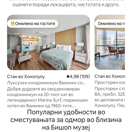
оценети поради локацијата, чистотата и друго.
Омилено на гостите
Омилено на гост
Меѓу најуспешните „Омилени на гостите“
Омилено на гост
Стан во Хонолул
Стан во Хонолулу
Просечна оцена: 4,98 од 5, 10
4,98 (109)
Просторен кондо
Луксузен кондоминиум Ваикики со
соба во центарот 
ретро шарм и БЕСПЛАТЕН ПАРКИНГ
Просторен стан о
Добре дојдовте во овој реновиран
БЕСПЛАТЕН ПАР
BA, прибл. 525 сф. Погодно лоцира
кондоминиум на 20-тиот кат во
во деловната обл
легендарниот Marine Surf, поранешен
Хонолулу. Пешач
хотел во Ваикики од 1960-тите.
Популарни удобности во
погодни продавни
Уживајте во ретро шарм со модерен
автобуски линии. 
луксуз, вклучувајќи делумен поглед
сместувањата за одмор во близина
30 минути возење
кон океанот, БЕСПЛАТЕН подземен
на Бишоп музеј
Целосна кујна со
паркинг, ултрабрз 1 гигабитов