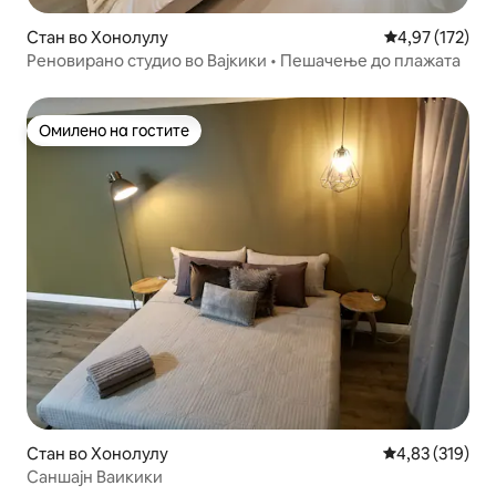
Стан во Хонолулу
Просечна оцен
4,97 (172)
Реновирано студио во Вајкики • Пешачење до плажата
Омилено на гостите
Омилено на гостите
Стан во Хонолулу
Просечна оцен
4,83 (319)
Саншајн Ваикики