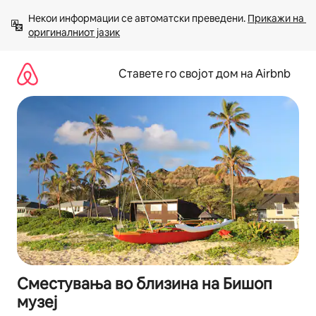
Прескокни
Некои информации се автоматски преведени. 
Прикажи на 
на
оригиналниот јазик
содржина
Ставете го својот дом на Airbnb
Сместувања во близина на Бишоп
музеј