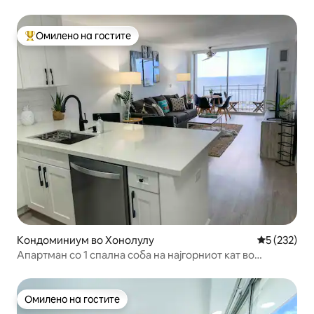
до плажата
Омилено на гостите
Меѓу најуспешните „Омилени на гостите“
Кондоминиум во Хонолулу
Просечна о
5 (232)
Апартман со 1 спална соба на најгорниот кат во
Ваикики со поглед на океанот/огнометот
Омилено на гостите
Омилено на гостите