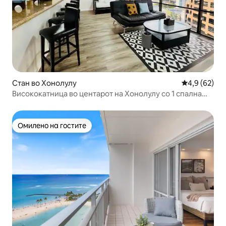
Стан во Хонолулу
Просечна оц
4,9 (62)
Висококатница во центарот на Хонолулу со 1 спална
соба ｜Бесплатен паркинг｜Поглед
Омилено на гостите
Омилено на гостите