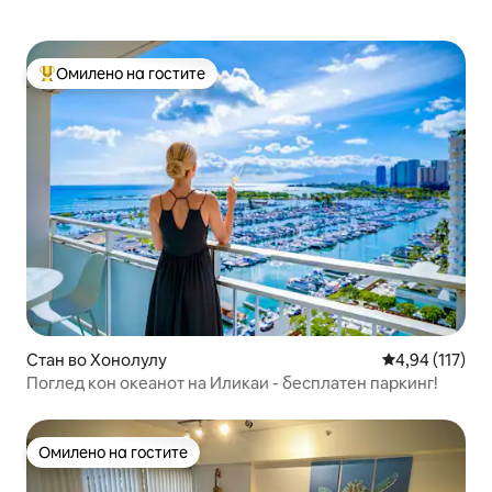
Омилено на гостите
Меѓу најуспешните „Омилени на гостите“
Стан во Хонолулу
Просечна оцен
4,94 (117)
Поглед кон океанот на Иликаи - бесплатен паркинг!
Омилено на гостите
Омилено на гостите