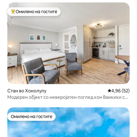
Омилено на гостите
Меѓу најуспешните „Омилени на гостите“
Стан во Хонолулу
Просечна оце
4,96 (52)
Модерен објект со неверојатен поглед кон Ваикики со
Ланаи
Омилено на гостите
Омилено на гостите