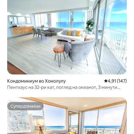
Кондоминиум во Хонолулу
Просечна оцен
4,91 (147)
Пентхаус на 32-ри кат, поглед на океанот, 3 минути
пешачење до плажата
Супердомаќин
Супердомаќин