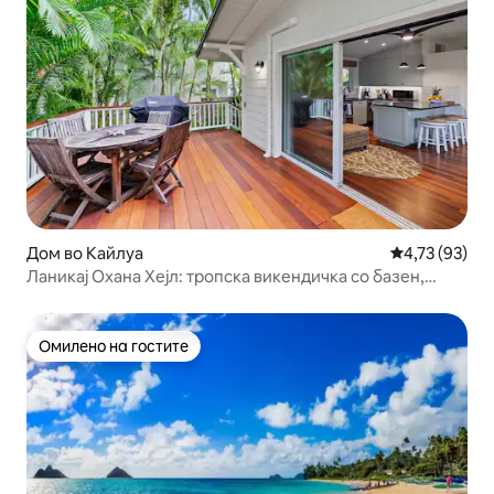
Дом во Кайлуа
Просечна оце
4,73 (93)
Ланикај Охана Хејл: тропска викендичка со базен,
Ланаи
Омилено на гостите
Омилено на гостите