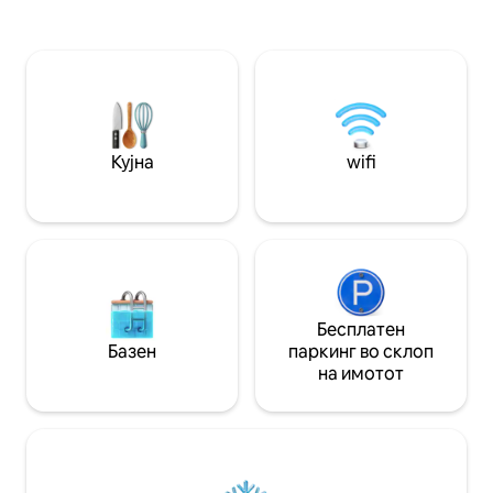
'рѓосувачки чели
интернет, клима уред и 65-инчен
брачен кревет (ши
паметен телевизор со Apple TV.
самонадувачки в
Опуштете се во базенот или
дебелина од 20и
истражете шопинг, јадење и плажи од
за перење/сушењ
светска класа во близина. Со брачен
работен простор.
кревет (широк 150-179 см) и кауч на
автобус или со а
спуштање, совршен е за парови или
изнајмување, ако
семејства. Резервирајте го вашето
Кујна
wifi
истражите остров
парче рај денес и откријте ја
локација!
суштината на луксузот на островот
Ваикики.
Бесплатен
Базен
паркинг во склоп
на имотот