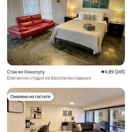
Стан во Хонолулу
Просечна оцен
4,89 (245)
Елегантно студио со бесплатен паркинг
Омилено на гостите
Омилено на гостите