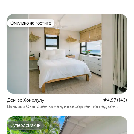
Омилено на гостите
Омилено на гостите
Дом во Хонолулу
Просечна оцен
4,97 (143)
Ваикики Скапоцен камен, неверојатен поглед кон
океанот, вклучен паркинг
Супердомаќин
Супердомаќин