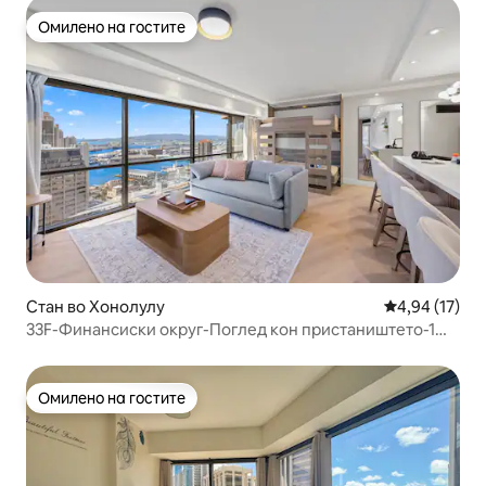
Омилено на гостите
Омилено на гостите
Стан во Хонолулу
Просечна оце
4,94 (17)
33F-Финансиски округ-Поглед кон пристаништето-1
спална соба со паркинг
Омилено на гостите
Омилено на гостите