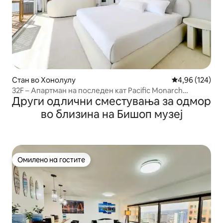
Стан во Хонолулу
Просечна оцен
4,96 (124)
32F – Апартман на последен кат Pacific Monarch
Други одлични сместувања за одмор
Studio – поглед кон океанот
во близина на Бишоп музеј
Омилено на гостите
Омилено на гостите