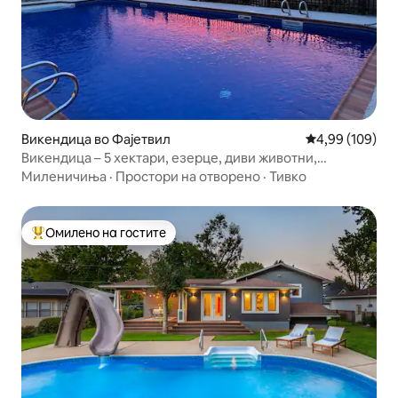
Викендица во Фајетвил
Просечна оцен
4,99 (109)
Викендица – 5 хектари, езерце, диви животни,
природа, миленици
Миленичиња
·
Простори на отворено
·
Тивко
Омилено на гостите
Меѓу најуспешните „Омилени на гостите“