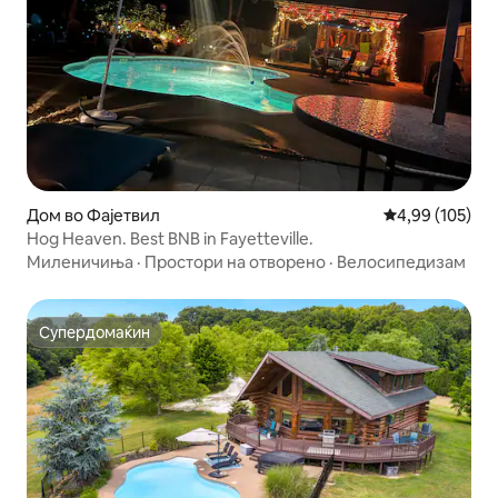
Дом во Фајетвил
Просечна оцен
4,99 (105)
Hog Heaven. Best BNB in Fayetteville.
Миленичиња
·
Простори на отворено
·
Велосипедизам
Супердомаќин
Супердомаќин