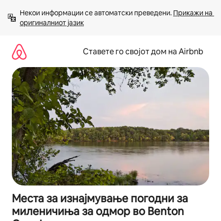
Прескокни
Некои информации се автоматски преведени. 
Прикажи на 
на
оригиналниот јазик
содржина
Ставете го својот дом на Airbnb
Места за изнајмување погодни за
миленичиња за одмор во Benton