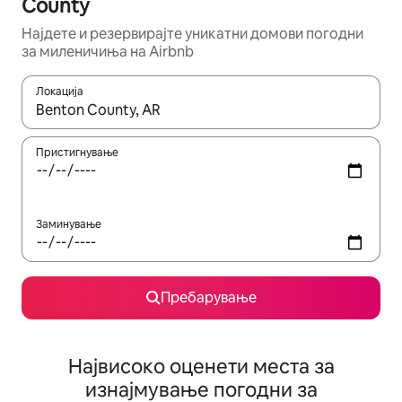
County
Најдете и резервирајте уникатни домови погодни
за миленичиња на Airbnb
Локација
Кога резултатите се достапни, движете се со копчињата со 
Пристигнување
Заминување
Пребарување
Највисоко оценети места за
изнајмување погодни за