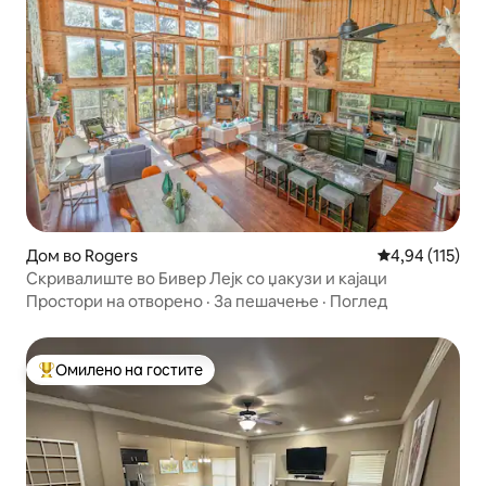
Дом во Rogers
Просечна оцен
4,94 (115)
Скривалиште во Бивер Лејк со џакузи и кајаци
Простори на отворено
·
За пешачење
·
Поглед
Омилено на гостите
Меѓу најуспешните „Омилени на гостите“