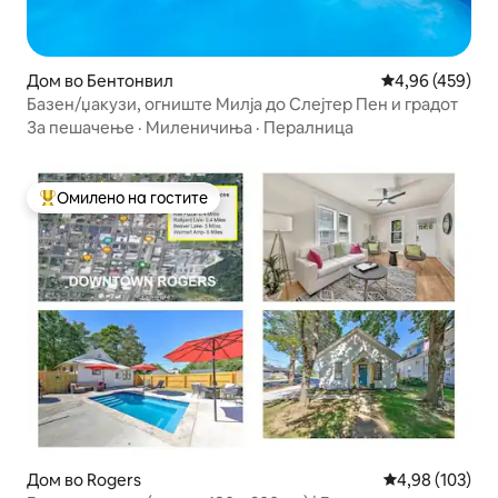
Дом во Бентонвил
Просечна оцен
4,96 (459)
Базен/џакузи, огниште Милја до Слејтер Пен и градот
За пешачење
·
Миленичиња
·
Пералница
Омилено на гостите
Меѓу најуспешните „Омилени на гостите“
Дом во Rogers
Просечна оцен
4,98 (103)