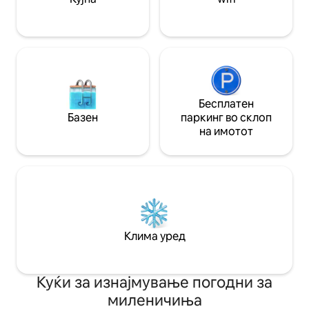
Бесплатен
Базен
паркинг во склоп
на имотот
Клима уред
Куќи за изнајмување погодни за
миленичиња