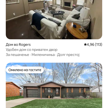
Дом во Rogers
Просечна оцен
4,96 (113)
Удобен дом со приватен двор
За пешачење
·
Миленичиња
·
Долг престој
Омилено на гостите
Омилено на гостите