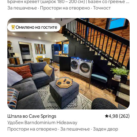
Брачен кревет (широк 180 – 200 см) | Базен со греење |
0,2 милји од центарот на Роџерс
За пешачење
·
Простори на отворено
·
Точност
Омилено на гостите
Меѓу најуспешните „Омилени на гостите“
Штала во Cave Springs
Просечна оцен
4,98 (262)
Удобен Barndominium Hideaway
Простори на отворено
·
За пешачење
·
Заден двор