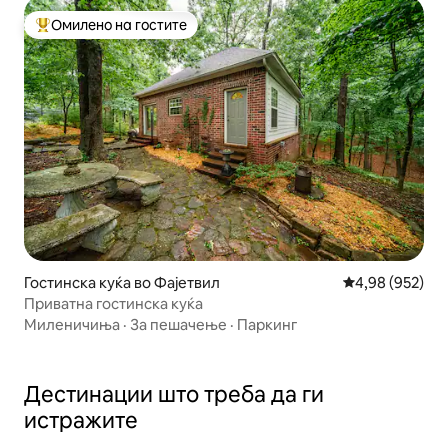
Омилено на гостите
Меѓу најуспешните „Омилени на гостите“
Гостинска куќа во Фајетвил
Просечна оцен
4,98 (952)
Приватна гостинска куќа
Миленичиња
·
За пешачење
·
Паркинг
Дестинации што треба да ги
истражите