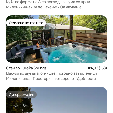
Куќа во форма на А со поглед на шума со црни
еукалиптуси во близина на Бентонвил
Миленичиња
·
За пешачење
·
Одјавување
Омилено на гостите
Омилено на гостите
Стан во Eureka Springs
Просечна оцен
4,93 (153)
Џакузи во шумата, огниште, погодно за миленици
Миленичиња
·
Простори на отворено
·
Удобности
Супердомаќин
Супердомаќин