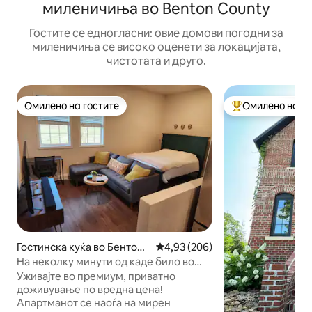
миленичиња во Benton County
Гостите се едногласни: овие домови погодни за
миленичиња се високо оценети за локацијата,
чистотата и друго.
Омилено на гостите
Омилено на го
Омилено на гостите
Меѓу најуспешни
Гостинска куќа во Бентонв
Просечна оцена: 4,93 од 5, 20
4,93 (206)
ил
На неколку минути од каде било во
Северозападна Арканзас! · Целосно
Уживајте во премиум, приватно
опремено место за одмор.
доживување по вредна цена!
Апартманот се наоѓа на мирен