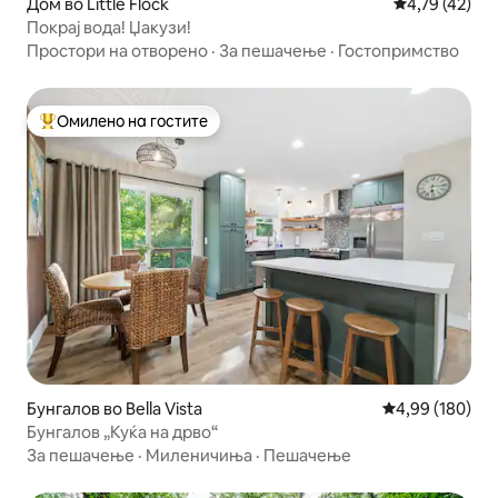
Дом во Little Flock
Просечна оце
4,79 (42)
Покрај вода! Џакузи!
Простори на отворено
·
За пешачење
·
Гостопримство
Омилено на гостите
Меѓу најуспешните „Омилени на гостите“
Бунгалов во Bella Vista
Просечна оцен
4,99 (180)
Бунгалов „Куќа на дрво“
За пешачење
·
Миленичиња
·
Пешачење