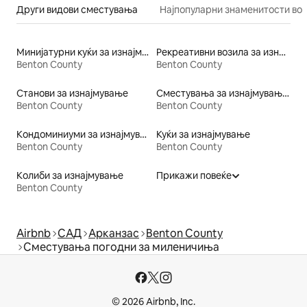
Други видови сместувања
Најпопуларни знаменитости во 
Минијатурни куќи за изнајмување
Рекреативни возила за изнајмување
Benton County
Benton County
Станови за изнајмување
Сместувања за изнајмување погодни за семејства
Benton County
Benton County
Кондоминиуми за изнајмување
Куќи за изнајмување
Benton County
Benton County
Колиби за изнајмување
Прикажи повеќе
Benton County
Airbnb
САД
Арканзас
Benton County
Сместувања погодни за миленичиња
© 2026 Airbnb, Inc.