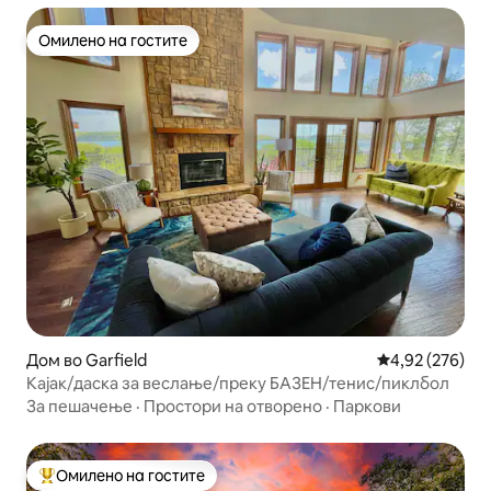
Омилено на гостите
Омилено на гостите
Дом во Garfield
Просечна оцен
4,92 (276)
Кајак/даска за веслање/преку БАЗЕН/тенис/пиклбол
За пешачење
·
Простори на отворено
·
Паркови
Омилено на гостите
Меѓу најуспешните „Омилени на гостите“