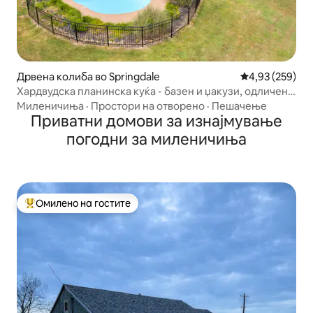
Дрвена колиба во Springdale
Просечна оцен
4,93 (259)
Хардвудска планинска куќа - базен и џакузи, одличен
поглед
Миленичиња
·
Простори на отворено
·
Пешачење
Приватни домови за изнајмување
погодни за миленичиња
Омилено на гостите
Меѓу најуспешните „Омилени на гостите“