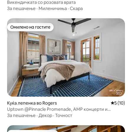
Викендичката со розовата врата
За пешачење
·
Миленичиња
·
Скара
Омилено на гостите
Омилено на гостите
Куќа лепенка во Rogers
Просечна 
5 (10)
Uptown @Pinnacle Promenade, AMP концерти и
пазарување
За пешачење
·
Декор
·
Точност