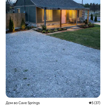
Дом во Cave Springs
Просечна 
5 (37)