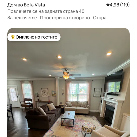
Дом во Bella Vista
Просечна оцен
4,98 (119)
Повлечете се на задната страна 40
За пешачење
·
Простори на отворено
·
Скара
Омилено на гостите
Меѓу најуспешните „Омилени на гостите“