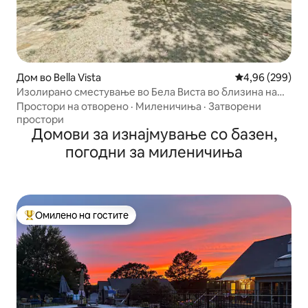
Дом во Bella Vista
Просечна оцена
4,96 (299)
Изолирано сместување во Бела Виста во близина на
патеките Бек 40
Простори на отворено
·
Миленичиња
·
Затворени
простори
Домови за изнајмување со базен,
погодни за миленичиња
Омилено на гостите
Меѓу најуспешните „Омилени на гостите“