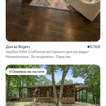
Дом во Rogers
Просечна о
5 (103)
Удобен NWA Craftsman во Горниот дел на градот
Миленичиња
·
За пешачење
·
Паркови
Омилено на гостите
Меѓу најуспешните „Омилени на гостите“