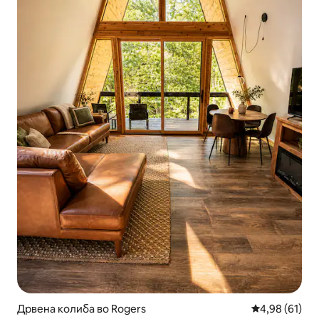
Дрвена колиба во Rogers
Просечна оце
4,98 (61)