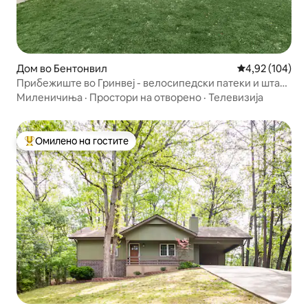
Дом во Бентонвил
Просечна оцен
4,92 (104)
Прибежиште во Гринвеј - велосипедски патеки и штаб
на Walmart
Миленичиња
·
Простори на отворено
·
Телевизија
Омилено на гостите
Меѓу најуспешните „Омилени на гостите“