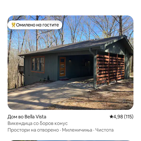
Омилено на гостите
Меѓу најуспешните „Омилени на гостите“
Дом во Bella Vista
Просечна оцен
4,98 (115)
Викендица со боров конус
Простори на отворено
·
Миленичиња
·
Чистота