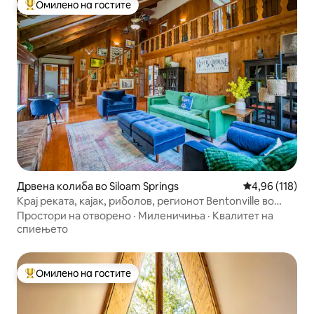
Омилено на гостите
Меѓу најуспешните „Омилени на гостите“
Дрвена колиба во Siloam Springs
Просечна оцен
4,96 (118)
Крај реката, кајак, риболов, регионот Bentonville во
NWA
Простори на отворено
·
Миленичиња
·
Квалитет на
спиењето
Омилено на гостите
Меѓу најуспешните „Омилени на гостите“