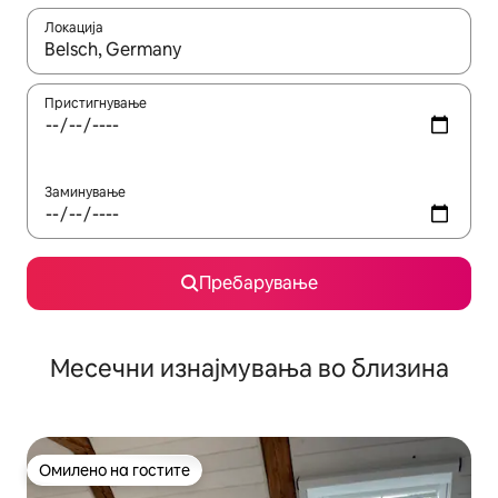
Локација
Кога резултатите се достапни, движете се со копчињата со 
Пристигнување
Заминување
Пребарување
Месечни изнајмувања во близина
Омилено на гостите
Омилено на гостите