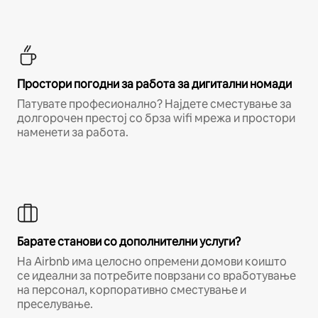
Простори погодни за работа за дигитални номади
Патувате професионално? Најдете сместување за
долгорочен престој со брза wifi мрежа и простори
наменети за работа.
Барате станови со дополнителни услуги?
На Airbnb има целосно опремени домови коишто
се идеални за потребите поврзани со вработување
на персонал, корпоративно сместување и
преселување.