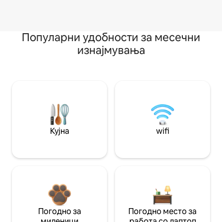
Популарни удобности за месечни
изнајмувања
Кујна
wifi
Погодно за
Погодно место за
миленици
работа со лаптоп