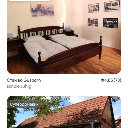
Стан во Gusborn
Просечна оце
4,85 (73)
simple.ruhig
Супердомаќин
Супердомаќин