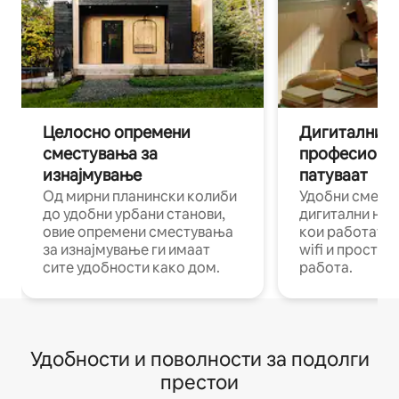
Целосно опремени
Дигитални н
сместувања за
професиона
изнајмување
патуваат
Од мирни планински колиби
Удобни смест
до удобни урбани станови,
дигитални ном
овие опремени сместувања
кои работат н
за изнајмување ги имаат
wifi и простор
сите удобности како дом.
работа.
Удобности и поволности за подолги
престои