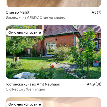
Стан во Malliß
Просечна
5 (7)
Викендичка АЛЕКС Стан на таванот
Омилено на гостите
Омилено на гостите
Гостинска куќа во Amt Neuhaus
Просечна оц
4,9 (31)
Old Rectory Wehningen
Омилено на гостите
Омилено на гостите