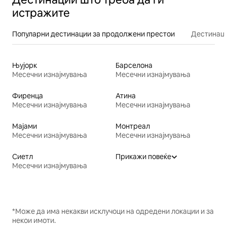
истражите
Популарни дестинации за продолжени престои
Дестинаци
Њујорк
Барселона
Месечни изнајмувања
Месечни изнајмувања
Фиренца
Атина
Месечни изнајмувања
Месечни изнајмувања
Мајами
Монтреал
Месечни изнајмувања
Месечни изнајмувања
Сиетл
Прикажи повеќе
Месечни изнајмувања
*Може да има некакви исклучоци на одредени локации и за
некои имоти.