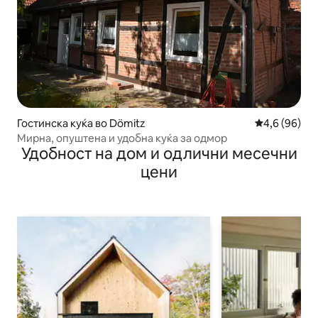
Гостинска куќа во Dömitz
Просечна оц
4,6 (96)
Мирна, опуштена и удобна куќа за одмор
Удобност на дом и одлични месечни
цени