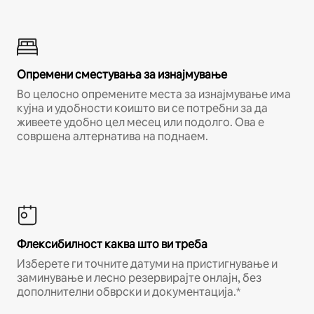
Опремени сместувања за изнајмување
Во целосно опремените места за изнајмување има
кујна и удобности коишто ви се потребни за да
живеете удобно цел месец или подолго. Ова е
совршена алтернатива на поднаем.
Флексибилност каква што ви треба
Изберете ги точните датуми на пристигнување и
заминување и лесно резервирајте онлајн, без
дополнителни обврски и документација.*