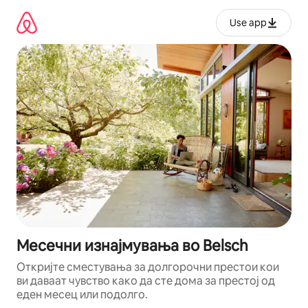
Прескокни
на
Use app
содржина
Месечни изнајмувања во Belsch
Откријте сместувања за долгорочни престои кои
ви даваат чувство како да сте дома за престој од
еден месец или подолго.