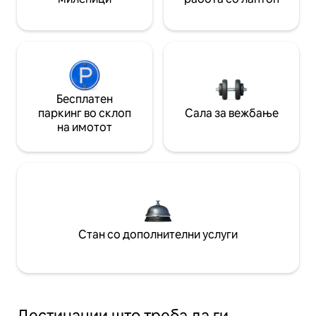
Бесплатен
паркинг во склоп
Сала за вежбање
на имотот
Стан со дополнителни услуги
Дестинации што треба да ги