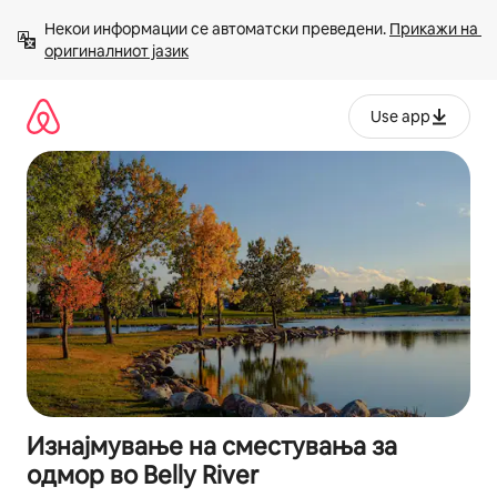
Прескокни
Некои информации се автоматски преведени. 
Прикажи на 
на
оригиналниот јазик
содржина
Use app
Изнајмување на сместувања за
одмор во Belly River