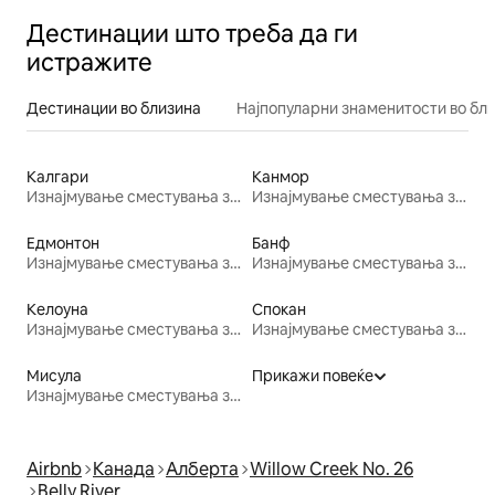
Дестинации што треба да ги
истражите
Дестинации во близина
Најпопуларни знаменитости во бл
Калгари
Канмор
Изнајмување сместувања за одмор
Изнајмување сместувања за одмор
Едмонтон
Банф
Изнајмување сместувања за одмор
Изнајмување сместувања за одмор
Келоуна
Спокан
Изнајмување сместувања за одмор
Изнајмување сместувања за одмор
Мисула
Прикажи повеќе
Изнајмување сместувања за одмор
Airbnb
Канада
Алберта
Willow Creek No. 26
Belly River