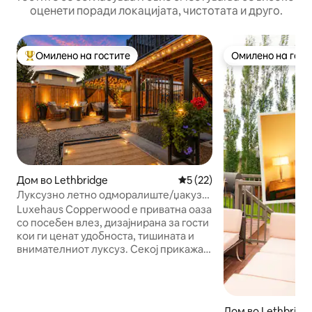
оценети поради локацијата, чистотата и друго.
Омилено на гостите
Омилено на гост
Меѓу најуспешните „Омилени на гостите“
Омилено на гост
Дом во Lethbridge
Просечна оцена: 5 од 5, 2
5 (22)
Луксузно летно одморалиште/џакузи/
маса за огниште/брачен кревет (King
Luxehaus Copperwood е приватна оаза
size)
со посебен влез, дизајнирана за гости
кои ги ценат удобноста, тишината и
внимателниот луксуз. Секој прикажан
надворешен простор е исклучиво
ваш – никогаш не се дели со
сопствениците на домот: •
Хидромасажна када која може да се
Дом во Lethbridg