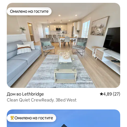
Омилено на гостите
Омилено на гостите
Дом во Lethbridge
Просечна оце
4,89 (27)
Clean Quiet CrewReady. 3Bed West
Омилено на гостите
Меѓу најуспешните „Омилени на гостите“