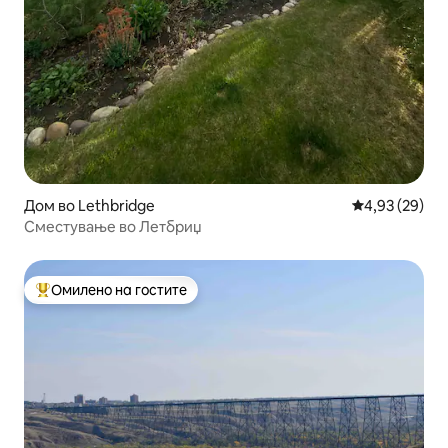
Дом во Lethbridge
Просечна оце
4,93 (29)
Сместување во Летбриџ
Омилено на гостите
Меѓу најуспешните „Омилени на гостите“