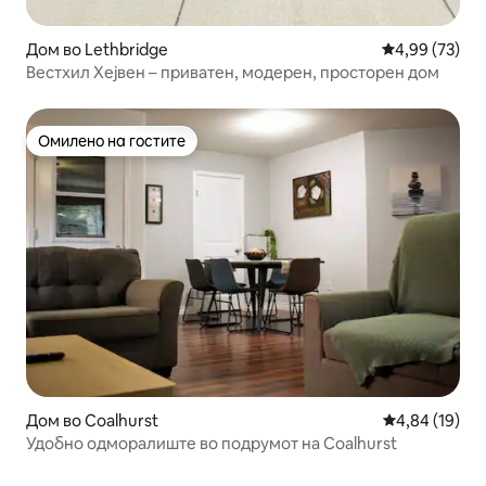
Дом во Lethbridge
Просечна оце
4,99 (73)
Вестхил Хејвен – приватен, модерен, просторен дом
Омилено на гостите
Омилено на гостите
Дом во Coalhurst
Просечна оце
4,84 (19)
Удобно одморалиште во подрумот на Coalhurst