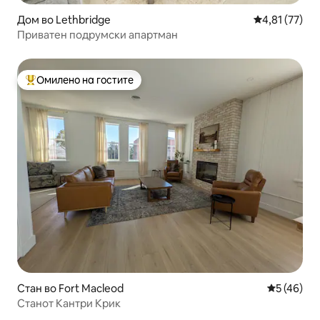
Дом во Lethbridge
Просечна оце
4,81 (77)
Приватен подрумски апартман
Омилено на гостите
Меѓу најуспешните „Омилени на гостите“
Стан во Fort Macleod
Просечна 
5 (46)
Станот Кантри Крик