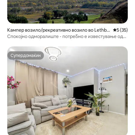
Кампер возило/рекреативно возило во Lethbri
Просечна 
5 (35)
dge
Спокојно одморалиште - потребно е известување од
24 часа
Супердомаќин
Супердомаќин