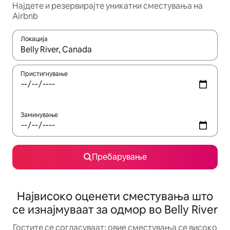
Најдете и резервирајте уникатни сместувања на
Airbnb
Локација
Кога резултатите се достапни, движете се со копчињата со 
Пристигнување
Заминување
Пребарување
Највисоко оценети сместувања што
се изнајмуваат за одмор во Belly River
Гостите се согласуваат: овие сместувања се високо