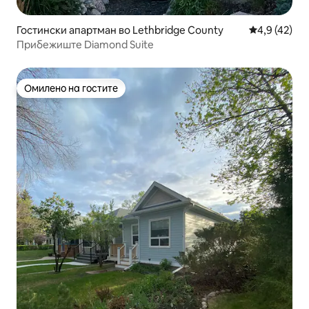
Гостински апартман во Lethbridge County
Просечна оц
4,9 (42)
Прибежиште Diamond Suite
Омилено на гостите
Омилено на гостите