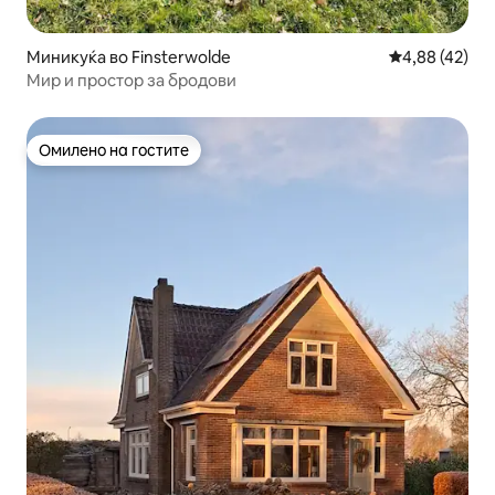
Миникуќа во Finsterwolde
Просечна оце
4,88 (42)
Мир и простор за бродови
Омилено на гостите
Омилено на гостите