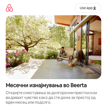
Прескокни
на
Use app
содржина
Месечни изнајмувања во Beerta
Откријте сместувања за долгорочни престои кои
ви даваат чувство како да сте дома за престој од
еден месец или подолго.