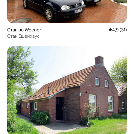
Стан во Weener
Просечна оц
4,9 (31)
Стан Ешенхаус