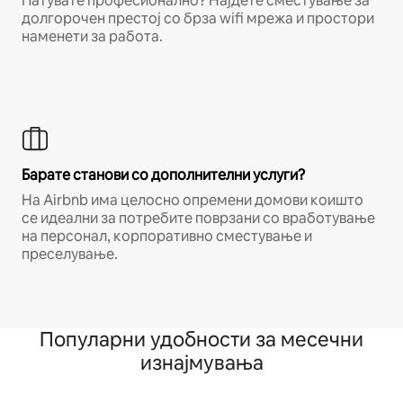
Патувате професионално? Најдете сместување за
долгорочен престој со брза wifi мрежа и простори
наменети за работа.
Барате станови со дополнителни услуги?
На Airbnb има целосно опремени домови коишто
се идеални за потребите поврзани со вработување
на персонал, корпоративно сместување и
преселување.
Популарни удобности за месечни
изнајмувања