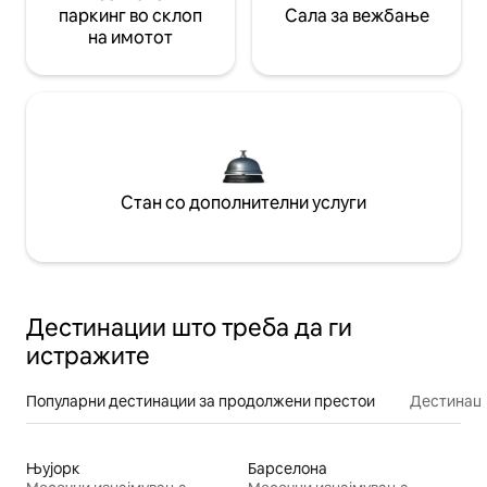
паркинг во склоп
Сала за вежбање
на имотот
Стан со дополнителни услуги
Дестинации што треба да ги
истражите
Популарни дестинации за продолжени престои
Дестинаци
Њујорк
Барселона