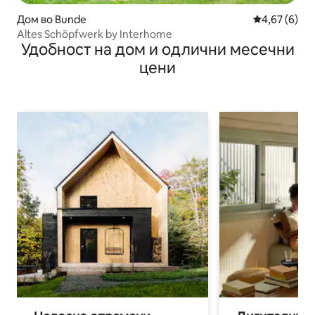
Дом во Bunde
Просечна оц
4,67 (6)
Altes Schöpfwerk by Interhome
Удобност на дом и одлични месечни
цени