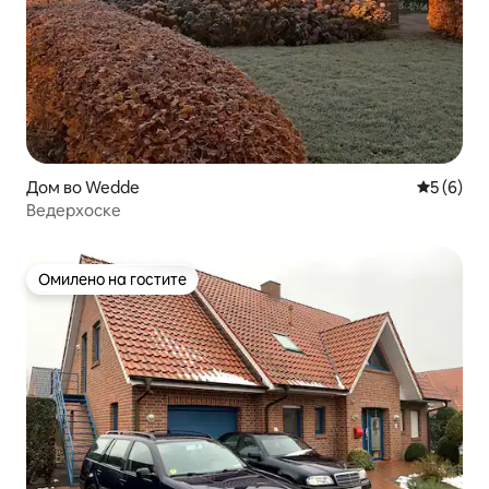
Дом во Wedde
Просечна
5 (6)
Ведерхоске
Омилено на гостите
Омилено на гостите