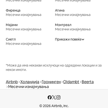
Месечни изнајмувања
Месечни изнајмувања
Фиренца
Атина
Месечни изнајмувања
Месечни изнајмувања
Мајами
Монтреал
Месечни изнајмувања
Месечни изнајмувања
Сиетл
Прикажи повеќе
Месечни изнајмувања
*Може да има некакви исклучоци на одредени локации и за
некои имоти.
Airbnb
Холандија
Гронинген
Oldambt
Beerta
Месечни изнајмувања
© 2026 Airbnb, Inc.