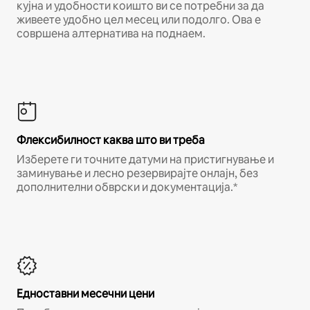
кујна и удобности коишто ви се потребни за да
живеете удобно цел месец или подолго. Ова е
совршена алтернатива на поднаем.
Флексибилност каква што ви треба
Изберете ги точните датуми на пристигнување и
заминување и лесно резервирајте онлајн, без
дополнителни обврски и документација.*
Едноставни месечни цени