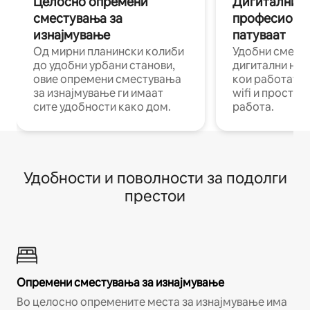
Целосно опремени
Дигитални н
сместувања за
професиона
изнајмување
патуваат
Од мирни планински колиби
Удобни смест
до удобни урбани станови,
дигитални ном
овие опремени сместувања
кои работат н
за изнајмување ги имаат
wifi и простор
сите удобности како дом.
работа.
Удобности и поволности за подолги
престои
Опремени сместувања за изнајмување
Во целосно опремените места за изнајмување има