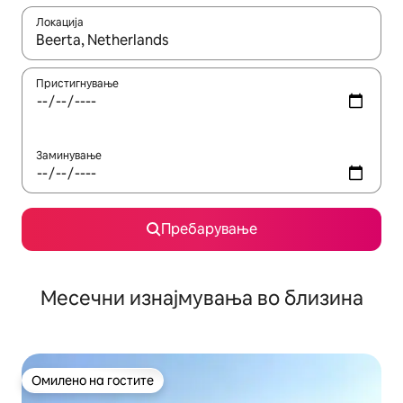
Локација
Кога резултатите се достапни, движете се со копчињата со 
Пристигнување
Заминување
Пребарување
Месечни изнајмувања во близина
Омилено на гостите
Омилено на гостите