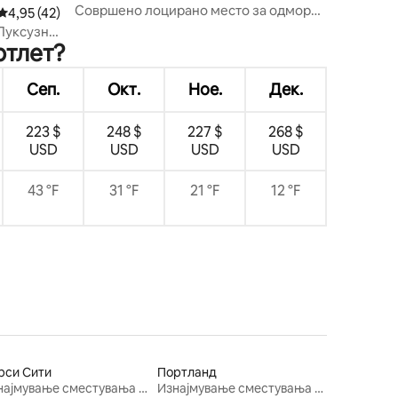
Совршено лоцирано место за одмор
Просечна оцена: 4,95 од 5, 42 рецензии
4,95 (42)
во Белата планина!
 Луксузна
ртлет?
да
Сеп.
Окт.
Ное.
Дек.
223 $
248 $
227 $
268 $
USD
USD
USD
USD
43 °F
31 °F
21 °F
12 °F
рси Сити
Портланд
Изнајмување сместувања за одмор
Изнајмување сместувања за одмор