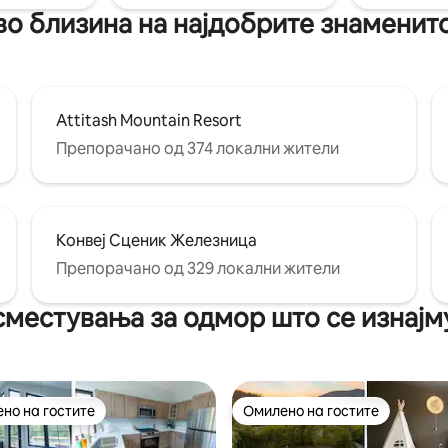
во близина на најдобрите знаменит
и да уживате во планините.
 но во срцето на ва
Attitash Mountain Resort
Препорачано од 374 локални жители
Конвеј Сценик Железница
Препорачано од 329 локални жители
сместувања за одмор што се изнајму
но на гостите
Омилено на гостите
јуспешните „Омилени на гостите“
Омилено на гостите