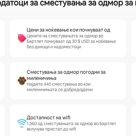
одатоци за сместувања за одмор за 
Цени за ноќевање кои почнуваат од
Цените на сместувањата за одмор во
Бартлет почнуваат од 30 $ USD за ноќевање
без даноци и надоместоци
Сместувања за одмор погодни за
миленичиња
Најдете 440 сместувања во кои
миленичињата се добредојдени
Достапност на wifi
1.360 од сместувањата за одмор во Бартлет
вклучува пристап до wifi