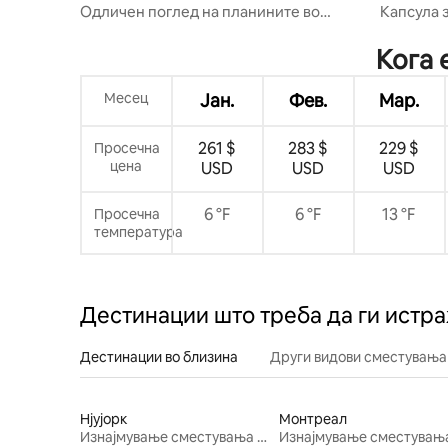
Одличен поглед на планините во
Капсула 
близина на Story Land и North Conway!
реката Е
Кога 
Месец
Јан.
Фев.
Мар.
261 $
283 $
229 $
Просечна
цена
USD
USD
USD
6 °F
6 °F
13 °F
Просечна
температура
Дестинации што треба да ги истр
Дестинации во близина
Други видови сместувања
Нјујорк
Монтреал
Изнајмување сместувања за одмор