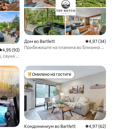
Дом во Bartlett
Просечна оцена: 4,97
4,97 (34)
Прибежиште на планина во близина на
Просечна оцена: 4,95 од 5, 93 рецензии
4,95 (93)
Северен Конвеј | 3 спални соби +
, сауна и
џакузи
Омилено на гостите
на гостите“
Меѓу најуспешните „Омилени на гостите“
Кондоминиум во Bartlett
Просечна оцена: 4,97
4,97 (62)