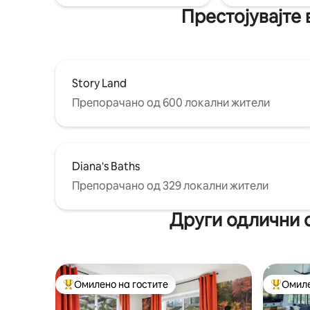
огниште. Совршена изолирана
Престојувајте 
дом за вашиот одмор во Њу Хемпшир.
локација,
Story Land
Препорачано од 600 локални жители
Diana's Baths
Препорачано од 329 локални жители
Други одлични 
Омилено на гостите
Омиле
Меѓу најуспешните „Омилени на гостите“
Меѓу на