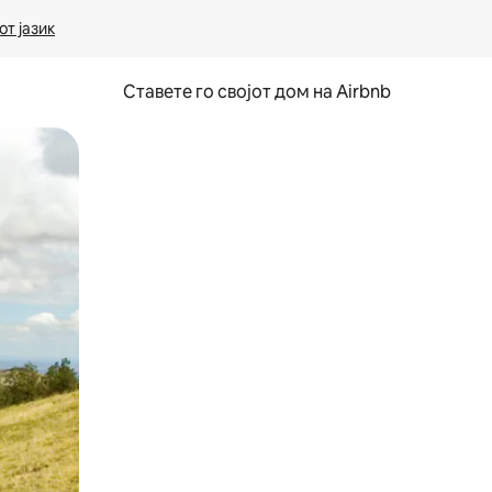
т јазик
Ставете го својот дом на Airbnb
ње или со лизгање.