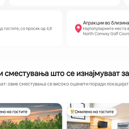
Атракции во близин
 гостите, со просек од 4,9
Најпопуларните места во
North Conway Golf Cours
и сместувања што се изнајмуваат за
аат: овие сместувања се високо оценети поради локацијата
но на гостите
Омилено на гостите
јуспешните „Омилени на гостите“
Меѓу најуспешните „Омилени 