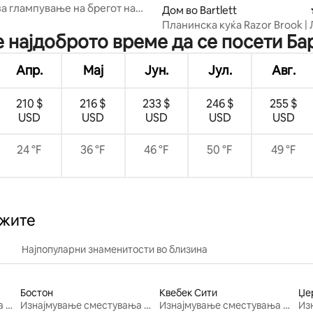
за глампување на брегот на
Дом во Bartlett
лис
Планинска куќа Razor Brook |
е најдоброто време да се посети Ба
А-рамка со хидромасажна ка
Апр.
Мај
Јун.
Јул.
Авг.
210 $
216 $
233 $
246 $
255 $
USD
USD
USD
USD
USD
24 °F
36 °F
46 °F
50 °F
49 °F
ажите
Најпопуларни знаменитости во близина
Бостон
Квебек Сити
Џе
Изнајмување сместувања за одмор
Изнајмување сместувања за одмор
Изнајмување сместувања за одмор