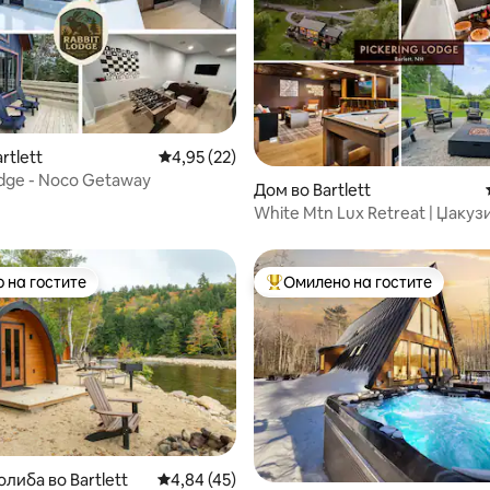
 од 5, 14 рецензии
rtlett
Просечна оцена: 4,95 од 5, 22 рецензии
4,95 (22)
odge - Noco Getaway
Дом во Bartlett
White Mtn Lux Retreat | Џакузи
соба за игри
 на гостите
Омилено на гостите
 на гостите
Меѓу најуспешните „Омилени 
 од 5, 18 рецензии
либа во Bartlett
Просечна оцена: 4,84 од 5, 45 рецензии
4,84 (45)