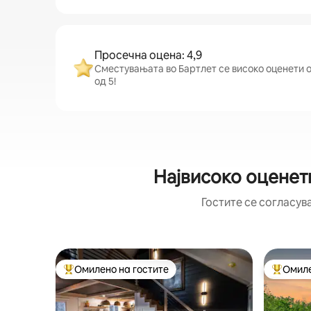
Просечна оцена: 4,9
Сместувањата во Бартлет се високо оценети од
од 5!
Највисоко оценет
Гостите се согласув
Омилено на гостите
Омиле
Меѓу најуспешните „Омилени на гостите“
Меѓу на