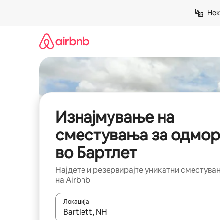
Прескокни
Нек
на
содржина
Изнајмување на
сместувања за одмор
во Бартлет
Најдете и резервирајте уникатни сместува
на Airbnb
Локација
Кога резултатите се достапни, движете се со 