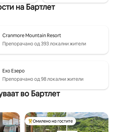
ости на Бартлет
Cranmore Mountain Resort
Препорачано од 393 локални жители
Ехо Езеро
Препорачано од 98 локални жители
ваат во Бартлет
Омилено на гостите
Меѓу најуспешните „Омилени на гостите“