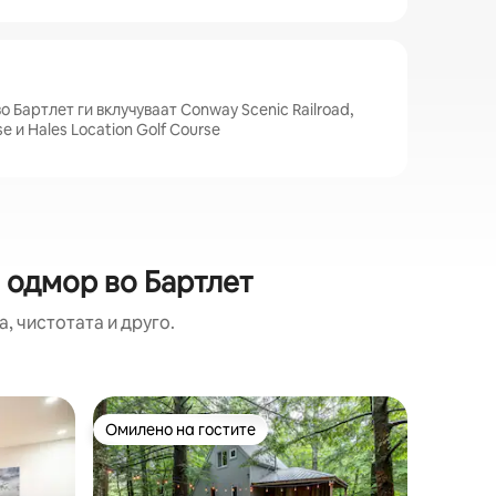
а
 Бартлет ги вклучуваат Conway Scenic Railroad,
e и Hales Location Golf Course
 одмор во Бартлет
, чистотата и друго.
Дом во B
Омилено на гостите
Омилено
на гостите“
Омилено на гостите
Омилено
Wild Vie
хидромас
Бегајте 
колиба M