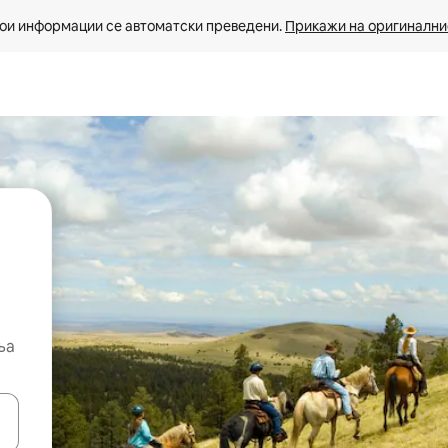
ои информации се автоматски преведени. 
Прикажи на оригиналнио
ња
копчињата со стрелки нагоре и надолу или истражувајте со допира