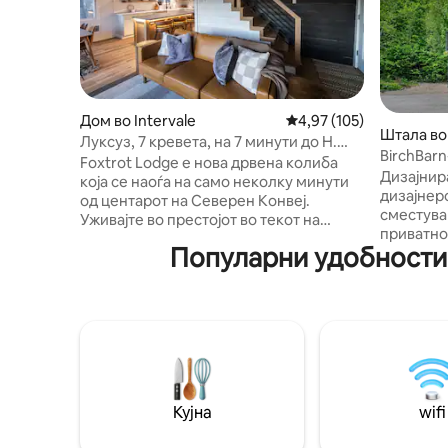
Дом во Intervale
Просечна оцена: 4,97 
4,97 (105)
Штала во 
Луксуз, 7 кревета, на 7 минути до Н.
BirchBar
Конвеј, камин
Foxtrot Lodge е нова дрвена колиба
Пливање/
Дизајнир
која се наоѓа на само неколку минути
дизајнер
од центарот на Северен Конвеј.
сместува
Уживајте во престојот во текот на
приватно
летото за да уживате во пешачењето,
Популарни удобности 
мелодиит
риболовот, реката Сако, земјата на
близина 
приказните, аквариумот, езерото Ехо,
Северен 
Леџот на Катедралата или да ги
Вилиџ (5 
прифатите сите локални удобности,
Маунтин,
шопинг и активности. Зимата
намирниц
обезбедува некои од најдобрите места
сопствен
за скијање, лизгање на мраз и
Живописн
прифаќање на зимската земја на
гребенот
чудата во Северен Конвеј. Со простор
Кујна
wifi
Џексон и Се
за 8 лица, нашата новореновирана
приватна 
викендичка ќе ви обезбеди совршен