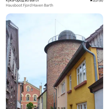
Куќа-брод во Barth
Просечна о
5,0 (6)
Hausboot Fjord Haven Barth