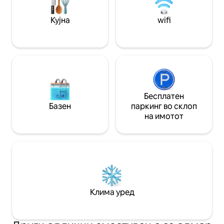
пешачење до пазарот, а исто така и до
Hafenkoje2 (горен
пристанишната променада.
Кујна
wifi
Бесплатен
Базен
паркинг во склоп
на имотот
Клима уред