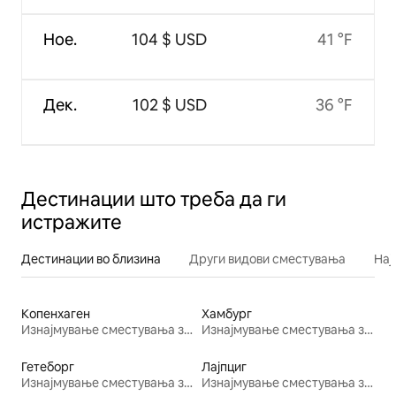
Ное.
104 $ USD
41 °F
Дек.
102 $ USD
36 °F
Дестинации што треба да ги
истражите
Дестинации во близина
Други видови сместувања
Нај
Копенхаген
Хамбург
Изнајмување сместувања за одмор
Изнајмување сместувања за одмор
Гетеборг
Лајпциг
Изнајмување сместувања за одмор
Изнајмување сместувања за одмор