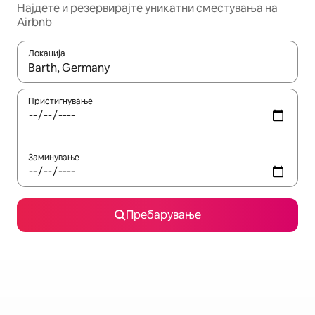
Најдете и резервирајте уникатни сместувања на
Airbnb
Локација
Кога резултатите се достапни, движете се со копчињата со 
Пристигнување
Заминување
Пребарување