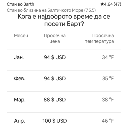
Стан во Barth
Просечна оце
4,64 (47)
Стан во близина на Балтичкото Море (7.5.5)
Кога е најдоброто време да се
посети Барт?
Месец
Просечна
Просечна
цена
температура
Јан.
94 $ USD
34 °F
Фев.
94 $ USD
35 °F
Мар.
88 $ USD
38 °F
Апр.
100 $ USD
46 °F