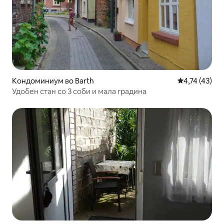
Кондоминиум во Barth
Просечна оце
4,74 (43)
Удобен стан со 3 соби и мала градина