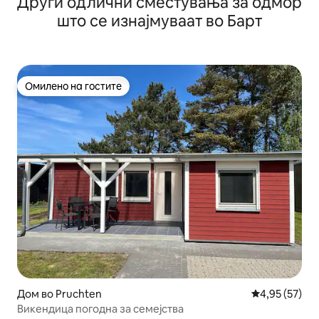
Други одлични сместувања за одмор
што се изнајмуваат во Барт
Омилено на гостите
Омилено на гостите
Дом во Pruchten
Просечна оце
4,95 (57)
Викендица погодна за семејства