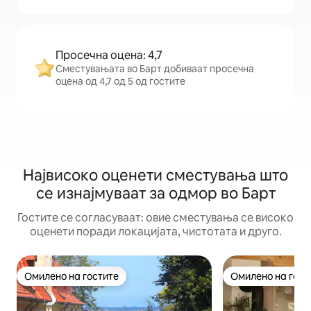
Просечна оцена: 4,7
Сместувањата во Барт добиваат просечна
оцена од 4,7 од 5 од гостите
Највисоко оценети сместувања што
се изнајмуваат за одмор во Барт
Гостите се согласуваат: овие сместувања се високо
оценети поради локацијата, чистотата и друго.
Омилено на гостите
Омилено на гост
Омилено на гостите
Омилено на гост