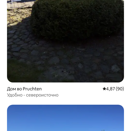
Дом во Pruchten
Просечна оце
4,87 (90)
Удобно - североисточно