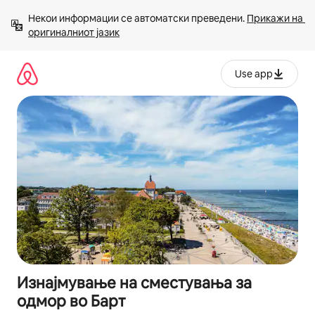
Прескокни
Некои информации се автоматски преведени. 
Прикажи на 
на
оригиналниот јазик
содржина
Use app
Изнајмување на сместувања за
одмор во Барт