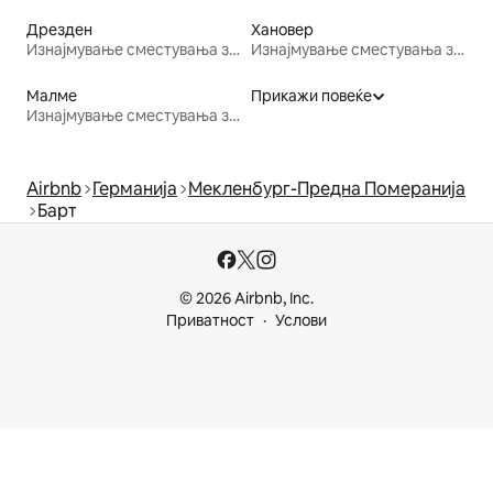
Дрезден
Хановер
Изнајмување сместувања за одмор
Изнајмување сместувања за одмор
Малме
Прикажи повеќе
Изнајмување сместувања за одмор
Airbnb
Германија
Мекленбург-Предна Померанија
Барт
© 2026 Airbnb, Inc.
Приватност
Услови