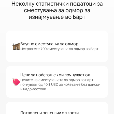
Неколку статистички податоци за
сместувања за одмор за
изнајмување во Барт
Вкупно сместувања за одмор
Истражете 700 сместувања за одмор во Барт
Цени за ноќевање кои почнуваат од
Цените на сместувањата за одмор во Барт
почнуваат од 40 $ USD за ноќевање без даноци
и надоместоци
Потврдени рецензии од гости