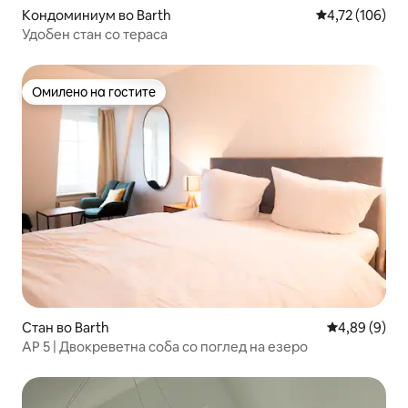
Кондоминиум во Barth
Просечна оцен
4,72 (106)
Удобен стан со тераса
Омилено на гостите
Омилено на гостите
Стан во Barth
Просечна оц
4,89 (9)
AP 5 | Двокреветна соба со поглед на езеро