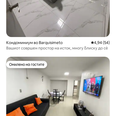
Кондоминиум во Barquisimeto
Просечна оце
4,94 (54)
Вашиот совршен простор на исток, многу блиску до сè
Омилено на гостите
Омилено на гостите