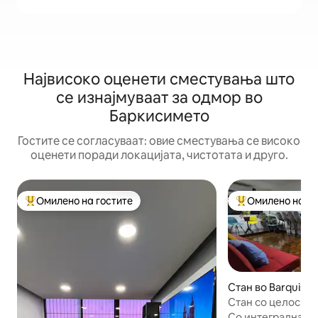
Највисоко оценети сместувања што
се изнајмуваат за одмор во
Баркисимето
Гостите се согласуваат: овие сместувања се високо
оценети поради локацијата, чистотата и друго.
Омилено на гостите
Омилено на го
Меѓу најуспешните „Омилени на гостите“
Меѓу најуспешни
Стан во Barquisi
Стан со целосна
централа, Nueva 
Со интегрална е