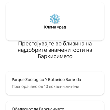
Клима уред
Престојувајте во близина на
најдобрите знаменитости на
Баркисимето
Parque Zoologico Y Botanico Bararida
Препорачано од 10 локални жители
Обелискот де Баркисимето