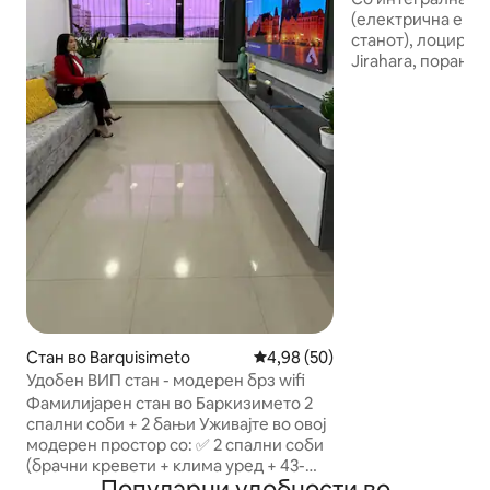
(електрична енер
станот), лоциран
Jirahara, поране
Hilton, со прекра
шармантна облас
ресторани, кафул
супермаркети, с
бодегони, пекарн
трговскиот цента
пристап до автоп
аеродромот. Базе
хотелот Jirahara 
со плаќање во хо
отворено за јавн
посетите за заба
Стан во Barquisimeto
Просечна оцена: 4,98 од 5, 5
4,98 (50)
Удобен ВИП стан - модерен брз wifi
Фамилијарен стан во Баркизимето 2
спални соби + 2 бањи Уживајте во овој
модерен простор со: ✅ 2 спални соби
(брачни кревети + клима уред + 43-
Популарни удобности во
инчен телевизор 55-инчен ✅паметен