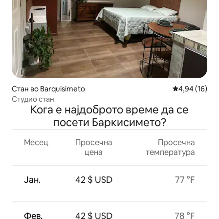
Стан во Barquisimeto
Просечна оце
4,94 (16)
Студио стан
Кога е најдоброто време да се
посети Баркисимето?
Месец
Просечна
Просечна
цена
температура
Јан.
42 $ USD
77 °F
Фев.
42 $ USD
78 °F