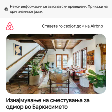
Прескокни
Некои информации се автоматски преведени. 
Прикажи на 
на
оригиналниот јазик
содржина
Ставете го својот дом на Airbnb
Изнајмување на сместувања за
одмор во Баркисимето