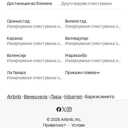
Дестинации во близина
Други видови сместувања
Орањестад
Вилемстад
Изнајмување сместувања за одмор
Изнајмување сместувања за одмор
Каракас
Валледупар
Изнајмување сместувања за одмор
Изнајмување сместувања за одмор
Валенсија
Маракаибо
Изнајмување сместувања за одмор
Изнајмување сместувања за одмор
Ла Гваира
Прикажи повеќе
Изнајмување сместувања за одмор
Airbnb
Венецуела
Лара
Iribarren
Баркисимето
© 2026 Airbnb, Inc.
Приватност
Услови