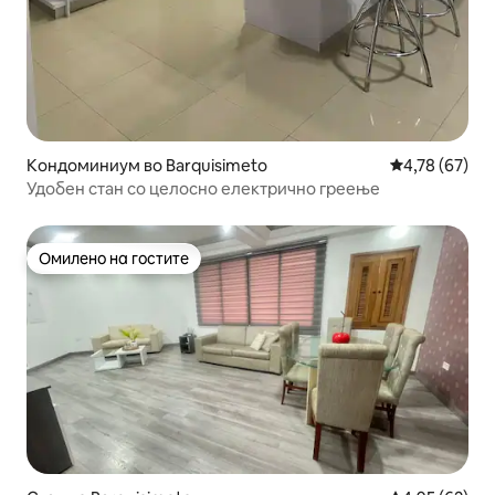
Кондоминиум во Barquisimeto
Просечна оце
4,78 (67)
Удобен стан со целосно електрично греење
Омилено на гостите
Омилено на гостите