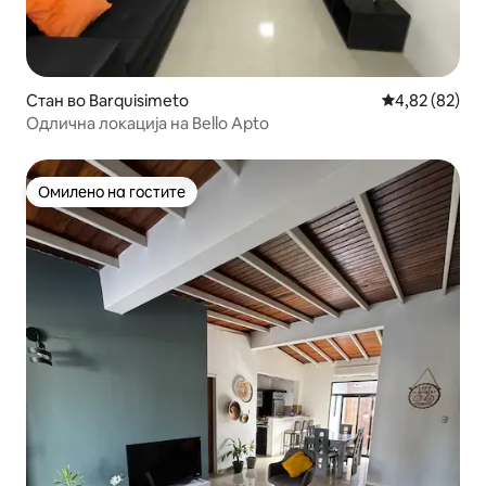
Стан во Barquisimeto
Просечна оце
4,82 (82)
Одлична локација на Bello Apto
Омилено на гостите
Омилено на гостите