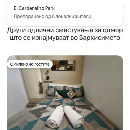
El Cardenalito Park
Препорачано од 6 локални жители
Други одлични сместувања за одмор
што се изнајмуваат во Баркисимето
Омилено на гостите
Омилено на гостите