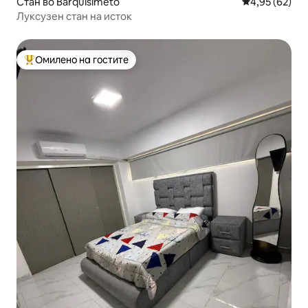
Стан во Barquisimeto
Просечна оце
4,95 (62)
Луксузен стан на исток
Омилено на гостите
Меѓу најуспешните „Омилени на гостите“