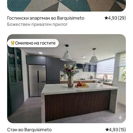
Гостински апартман во Barquisimeto
Просечна оце
4,93 (29)
Божествен приватен прилог
Омилено на гостите
Меѓу најуспешните „Омилени на гостите“
Стан во Barquisimeto
Просечна оце
4,93 (15)