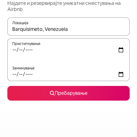
Најдете и резервирајте уникатни сместувања на
Airbnb
Локација
Кога резултатите се достапни, движете се со копчињата со 
Пристигнување
Заминување
Пребарување