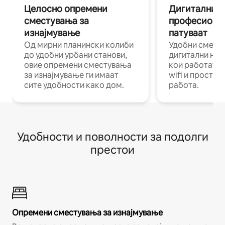
Целосно опремени
Дигитални н
сместувања за
професиона
изнајмување
патуваат
Од мирни планински колиби
Удобни смест
до удобни урбани станови,
дигитални ном
овие опремени сместувања
кои работат н
за изнајмување ги имаат
wifi и простор
сите удобности како дом.
работа.
Удобности и поволности за подолги
престои
Опремени сместувања за изнајмување