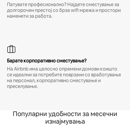
Патувате професионално? Најдете сместување за
долгорочен престој со брза wifi мрежа и простори
наменети за работа.
Барате корпоративно сместување?
На Airbnb има целосно опремени домови коишто
се идеални за потребите поврзани со вработување
на персонал, корпоративно сместување и
преселување.
Популарни удобности за месечни
изнајмувања