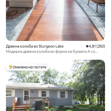
Дрвена колиба во Sturgeon Lake
Просечна оцен
4,81 (250)
Модерна дрвена колиба во форма на буквата А со
неверојатен поглед кон езерото Изгрејсонце
Омилено на гостите
Меѓу најуспешните „Омилени на гостите“