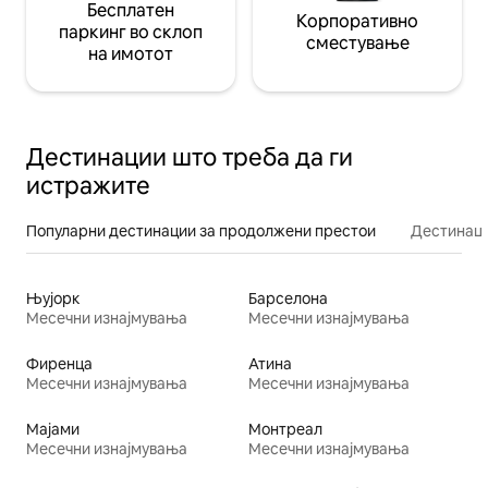
Бесплатен
Корпоративно
паркинг во склоп
сместување
на имотот
Дестинации што треба да ги
истражите
Популарни дестинации за продолжени престои
Дестинаци
Њујорк
Барселона
Месечни изнајмувања
Месечни изнајмувања
Фиренца
Атина
Месечни изнајмувања
Месечни изнајмувања
Мајами
Монтреал
Месечни изнајмувања
Месечни изнајмувања