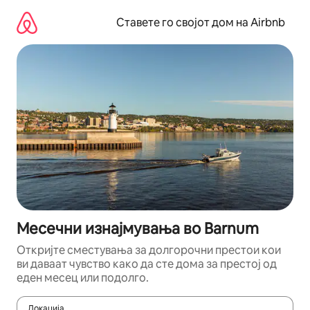
Прескокни
на
Ставете го својот дом на Airbnb
содржина
Месечни изнајмувања во Barnum
Откријте сместувања за долгорочни престои кои
ви даваат чувство како да сте дома за престој од
еден месец или подолго.
Локација