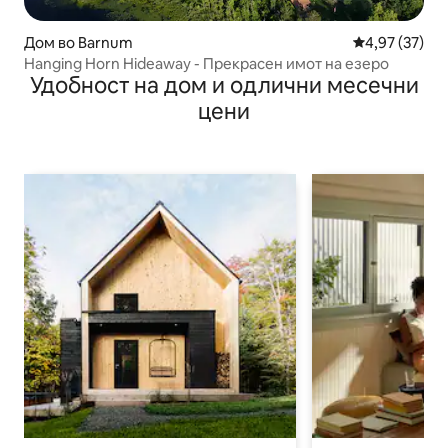
Дом во Barnum
Просечна оце
4,97 (37)
Hanging Horn Hideaway - Прекрасен имот на езеро
Удобност на дом и одлични месечни
цени