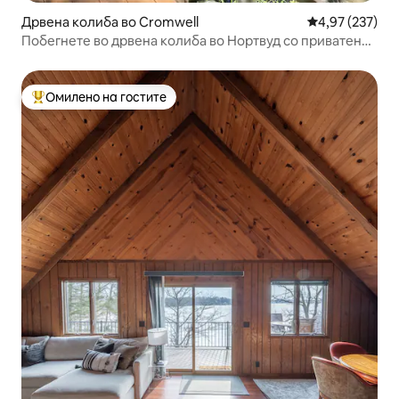
Дрвена колиба во Cromwell
Просечна оцен
4,97 (237)
Побегнете во дрвена колиба во Нортвуд со приватен
остров!
Омилено на гостите
Меѓу најуспешните „Омилени на гостите“