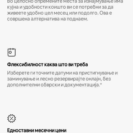
Во целосно опремените места за изнајмување има
кујна и удобности коишто ви се потребни за да
живеете удобно цел месец или подолго. Ова е
совршена алтернатива на поднаем.
Флексибилност каква што ви треба
Изберете ги точните датуми на пристигнување и
заминување и лесно резервирајте онлајн, без
дополнителни обврски и документација.*
Едноставни месечни цени