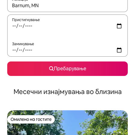
Кога резултатите се достапни, движете се со копчињата со 
Пристигнување
Заминување
Пребарување
Месечни изнајмувања во близина
Омилено на гостите
Омилено на гостите