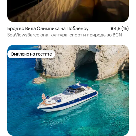
Брод во Вила Олимпика на Побленоу
Просечна оц
4,8 (15)
SeaViewsBarcelona, култура, спорт и природа во BCN
Омилено на гостите
Омилено на гостите