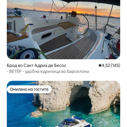
Брод во Сант Адриа де Бесос
Просечна оцен
4,52 (145)
- ВЕТЕР - удобна едрилица во Барселона
Омилено на гостите
Омилено на гостите