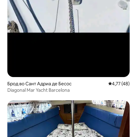
Брод во Сант Адриа де Бесос
Просечна оце
4,77 (48)
Diagonal Mar Yacht Barcelona