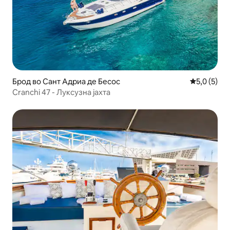
Брод во Сант Адриа де Бесос
Просечна о
5,0 (5)
Cranchi 47 - Луксузна јахта