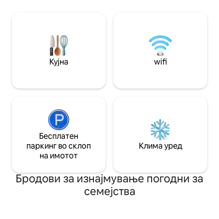
Кујна
wifi
Бесплатен
паркинг во склоп
Клима уред
на имотот
Бродови за изнајмување погодни за
семејства