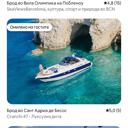
Брод во Вила Олимпика на Побленоу
Просечна оц
4,8 (15)
SeaViewsBarcelona, култура, спорт и природа во BCN
Омилено на гостите
Омилено на гостите
Брод во Сант Адриа де Бесос
Просечна о
5,0 (5)
Cranchi 47 - Луксузна јахта