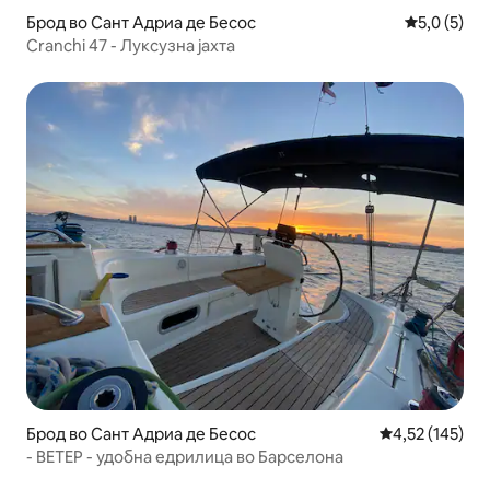
Брод во Сант Адриа де Бесос
Просечна о
5,0 (5)
Cranchi 47 - Луксузна јахта
Брод во Сант Адриа де Бесос
Просечна оцен
4,52 (145)
- ВЕТЕР - удобна едрилица во Барселона