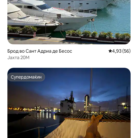
Брод во Сант Адриа де Бесос
Просечна оце
4,93 (56)
Јахта 20М
Супердомаќин
Супердомаќин