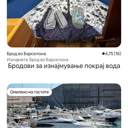
Брод во Барселона
Просечна оце
4,75 (16)
Изнајмете брод во Барселона
Бродови за изнајмување покрај вода
Омилено на гостите
Омилено на гостите