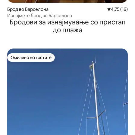
Брод во Барселона
Просечна оце
4,75 (16)
Изнајмете брод во Барселона
Бродови за изнајмување со пристап
до плажа
Омилено на гостите
Омилено на гостите