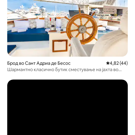
Брод во Сант Адриа де Бесос
Просечна оце
4,82 (44)
Шармантно класично бутик сместување на јахта во
Барселона