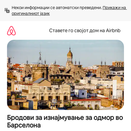
Прескокни
Некои информации се автоматски преведени. 
Прикажи на 
на
оригиналниот јазик
содржина
Ставете го својот дом на Airbnb
Бродови за изнајмување за одмор во
Барселона