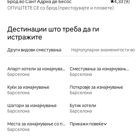
Брод во Сант Адриа де Бесос
Просечна оц
4,33 (9)
ОПУШТЕТЕ СЕ со брод (престојувајте и пловете)
Дестинации што треба да ги
истражите
Други видови сместувања
Најпопуларни знаменитости во 
Апарт-хотели за изнајмување
Сместувања за изнајмување со сауна
Барселона
Барселона
Куќи за изнајмување
Поткровје за изнајмување
Барселона
Барселона
Шатори за изнајмување
Бутик хотели
Барселона
Барселона
Места за изнајмување со пристап до езеро
Прикажи повеќе
Барселона