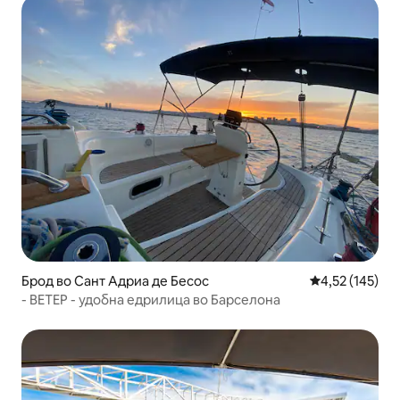
Брод во Сант Адриа де Бесос
Просечна оцен
4,52 (145)
- ВЕТЕР - удобна едрилица во Барселона