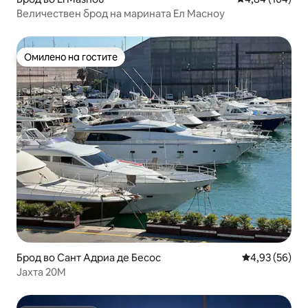
Величествен брод на марината Ел Масноу
Омилено на гостите
Омилено на гостите
Брод во Сант Адриа де Бесос
Просечна оце
4,93 (56)
Јахта 20М