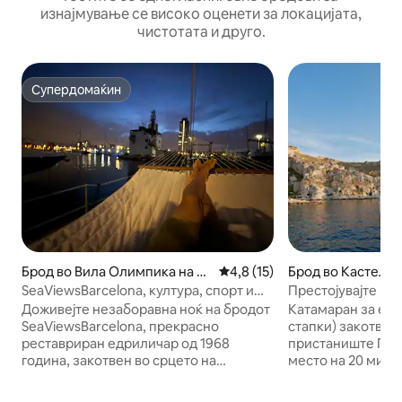
изнајмување се високо оценети за локацијата,
чистотата и друго.
Супердомаќин
Супердомаќин
Брод во Вила Олимпика на П
Просечна оцена: 4,8 од 5, 1
4,8 (15)
Брод во Кастељд
обленоу
SeaViewsBarcelona, култура, спорт и
Престојувајте на
природа во BCN
Барселона
Доживејте незаборавна ноќ на бродот
Катамаран за едр
SeaViewsBarcelona, прекрасно
стапки) закотвен
реставриран едриличар од 1968
пристаниште Гарр
година, закотвен во срцето на
место на 20 мину
пристаништето во Барселона. Бродот
неколку ресторан
има две двокреветни кабини, еден
удобности во мар