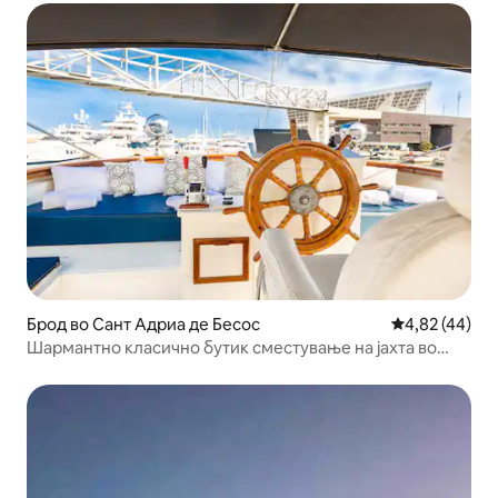
Брод во Сант Адриа де Бесос
Просечна оце
4,82 (44)
Шармантно класично бутик сместување на јахта во
Барселона