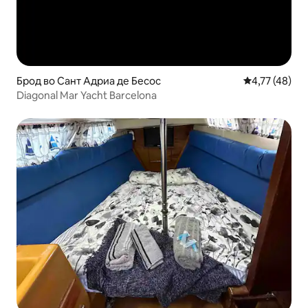
Брод во Сант Адриа де Бесос
Просечна оце
4,77 (48)
Diagonal Mar Yacht Barcelona