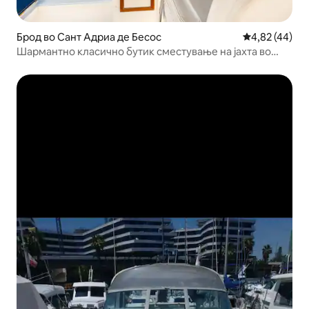
Брод во Сант Адриа де Бесос
Просечна оце
4,82 (44)
Шармантно класично бутик сместување на јахта во
Барселона