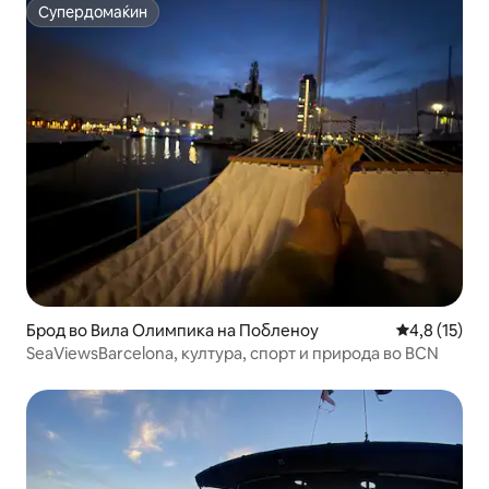
Супердомаќин
Супердомаќин
Брод во Вила Олимпика на Побленоу
Просечна оц
4,8 (15)
SeaViewsBarcelona, култура, спорт и природа во BCN