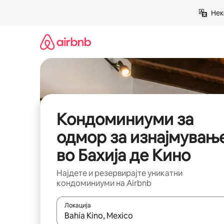
Прескокни
Нек
на
содржина
Кондоминиуми за
одмор за изнајмувањ
во Бахија де Кино
Најдете и резервирајте уникатни
кондоминиуми на Airbnb
Локација
Кога резултатите се достапни, движете се со 