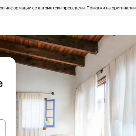
ои информации се автоматски преведени. 
Прикажи на оригиналнио
е
копчињата со стрелки нагоре и надолу или истражувајте со допира