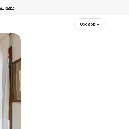
т јазик
Use app
ње или со лизгање.