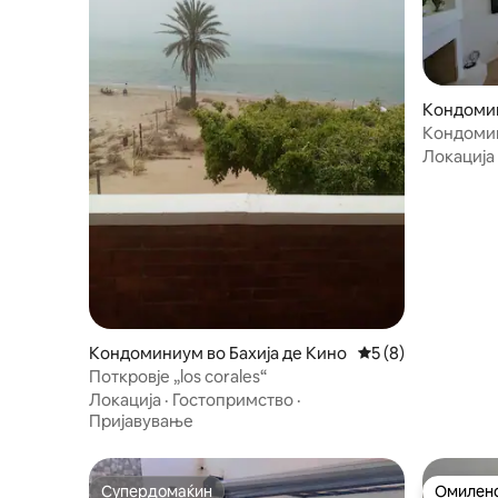
Кондомин
Кондомин
Локација
Кондоминиум во Бахија де Кино
Просечна оцена: 
5 (8)
Поткровје „los corales“
Локација
·
Гостопримство
·
Пријавување
Супердомаќин
Омилено