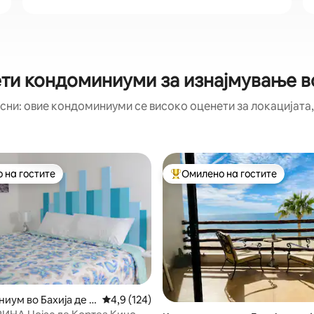
ти кондоминиуми за изнајмување во
сни: овие кондоминиуми се високо оценети за локацијата,
 на гостите
Омилено на гостите
 на гостите
Меѓу најуспешните „Омилени 
иум во Бахија де К
Просечна оцена: 4,9 од 5, 124 рецензии
4,9 (124)
 од 5, 55 рецензии