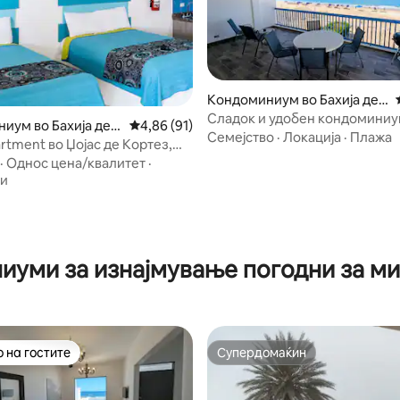
Кондоминиум во Бахија де
Кино
Сладок и удобен кондоминиу
иум во Бахија де К
Просечна оцена: 4,86 од 5, 91 рецензии
4,86 (91)
брегот
Семејство
·
Локација
·
Плажа
rtment во Џојас де Кортез,
од 5, 115 рецензии
во
·
Однос цена/квалитет
·
ти
иуми за изнајмување погодни за м
 на гостите
Супердомаќин
 на гостите
Супердомаќин