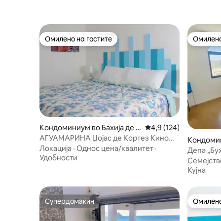
Омилено на гостите
Омилено
Омилено на гостите
Омилено
Кондоминиум во Бахија де К
Просечна оцена: 4,9 
4,9 (124)
ино
АГУАМАРИНА Џојас де Кортез Кино
Кондомин
Нуево стан
Локација
·
Однос цена/квалитет
·
Кино
Депа „Бу
Удобности
Семејств
Кујна
Супердомаќин
Омилено
Супердомаќин
Омилено