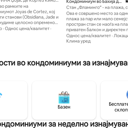
НА Џојас де Кортез Кино
Кондоминиум во Бахија де
П
ан
 во рамките на
Кино
Стан „Фламинго“ - на плажа, 
иумот Joyas de Cortez, кој
на океан
Ова е совршено место за одм
ги станови (Obsidiana, Jade и
плажа за пар или мало семејс
и нудиме целосно опремено
простран стан се наоѓа на пл
ње за да уживате во
о
·
Однос цена/квалитет
·
приватен балкон и директен 
н одмор. Без
кон океанот. Удобно сместува 2 лица,
Однос цена/квалитет
·
Локаци
оволно простор
со максимална пополнетост о
Клима уред
рација: -2 спални соби,
(2 лица ќе спијат во индивид
рачен кревет (широк 180-220
софаками во дневната соба). Има
вокреветни кревета -2 бањи -
спална соба со 1 брачен крев
ба со 2 каучи, трпезарија и
сти во кондоминиуми за изнајмува
соба со поглед на океанот, со
кујна -2 Netflix SmartTV -
каучи, телевизор, маса, стол
а перење алишта и машина за
Овој стан нема кујна; ако има
та - Интернет - Тераса со
фрижидер, микробранова печ
аркинг
машина за кафе. Без ми
Бесплате
Базен
склоп
ондоминиуми за неделно изнајмува