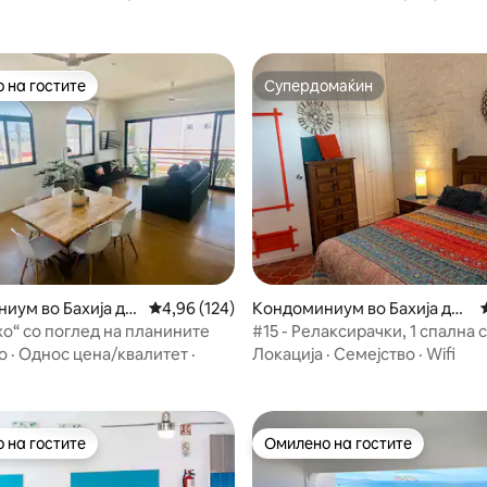
 на гостите
Супердомаќин
 на гостите
Супердомаќин
од 5, 124 рецензии
иум во Бахија де
Просечна оцена: 4,96 од 5, 124 рецензии
4,96 (124)
Кондоминиум во Бахија де
Кино
хо“ со поглед на планините
#15 - Релаксирачки, 1 спална 
кондоминиум на плажа!
о
·
Однос цена/квалитет
·
Локација
·
Семејство
·
Wifi
 на гостите
Омилено на гостите
 на гостите
Омилено на гостите