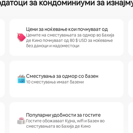
одатоци за кондоминиуми за изнајму
Цени за ноќевање кои почнуваат од
Цените на сместувањата за одмор во Бахија
де Кино почнуваат од 80 $ USD за ноќевање
без даноци и надоместоци
Сместувања за одмор со базен
10 сместувања имаат базени
Популарни удобности за гостите
Гостите обожаваат Кујна, wifi и Базен во
сместувањата во Бахија де Кино