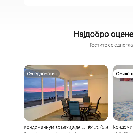
Најдобро оцене
Гостите се едногла
Супердомаќин
Омилено
Супердомаќин
Омилено
Кондомин
Кондоминиум во Бахија де К
Просечна оцена: 4,75
4,75 (55)
ино
ино