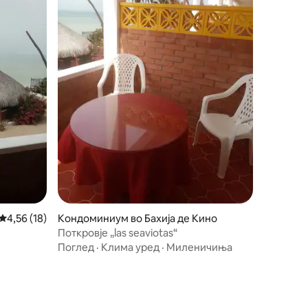
Просечна оцена: 4,56 од 5, 18 рецензии
4,56 (18)
Кондоминиум во Бахија де Кино
Поткровје „las seaviotas“
Поглед
·
Клима уред
·
Миленичиња