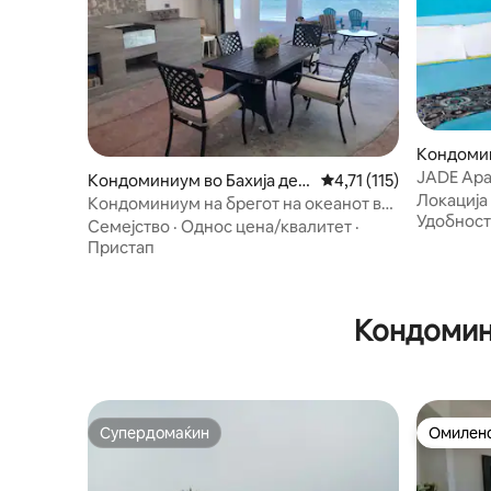
Кондомин
ино
JADE Apa
Кондоминиум во Бахија де К
Просечна оцена: 4,71 
4,71 (115)
Кино Нуе
Локација
ино
Кондоминиум на брегот на океанот во
Удобнос
заливот Кино
Семејство
·
Однос цена/квалитет
·
Пристап
Кондомин
Супердомаќин
Омилено
Супердомаќин
Омилено