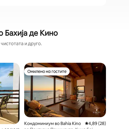
 Бахија де Кино
 чистотата и друго.
Кондомин
Омилено на гостите
Омилено
на гостите“
Омилено на гостите
Омилено
Кино
Diamond 
Nuevo
Станот D
на компл
што ви 
сместува
неверојатен о
Локациј
простор 
удобност
брачен к
Кондоминиум во Bahía Kino
Просечна оцена: 4,89
4,89 (28)
двокреве