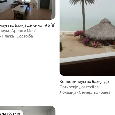
иум во Бахија де Кино
Просечна оцена: 5 од 5, 8 рецензии
5 (8)
иум „Арена и Мар“
·
Плажа
·
Состојба
5 од 5, 8 рецензии
Кондоминиум во Бахија де К
ино
Поткровје „los recifes“
Локација
·
Семејство
·
Бања
 на гостите