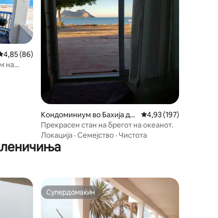
Просечна оцена: 4,85 од 5, 86 рецензии
4,85 (86)
м на
Кондоминиум во Бахија де
Просечна оцена: 4,93 
4,93 (197)
Кино
Прекрасен стан на брегот на океанот.
Локација
·
Семејство
·
Чистота
иленичиња
Супердомаќин
Супердомаќин