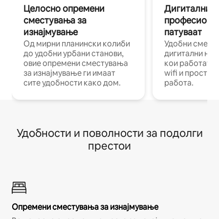
Целосно опремени
Дигитални н
сместувања за
професиона
изнајмување
патуваат
Од мирни планински колиби
Удобни смест
до удобни урбани станови,
дигитални ном
овие опремени сместувања
кои работат н
за изнајмување ги имаат
wifi и простор
сите удобности како дом.
работа.
Удобности и поволности за подолги
престои
Опремени сместувања за изнајмување