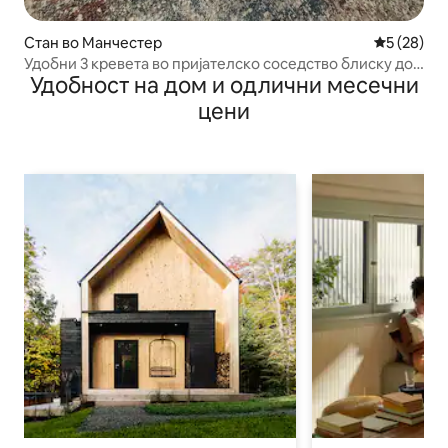
Стан во Манчестер
Просечна 
5 (28)
Удобни 3 кревета во пријателско соседство блиску до
Удобност на дом и одлични месечни
I-93!
цени