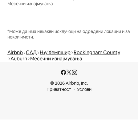
Месечни изнајмувања
*Може да има некакви исклучоци на одредени локации и за
некои имоти.
Airbnb
САД
Њу Хемпшир
Rockingham County
Auburn
Месечни изнајмувања
© 2026 Airbnb, Inc.
Приватност
Услови