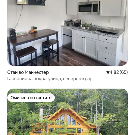
Стан во Манчестер
Просечна оце
4,82 (65)
Гарсониера покрај улица, северен крај
Омилено на гостите
Омилено на гостите