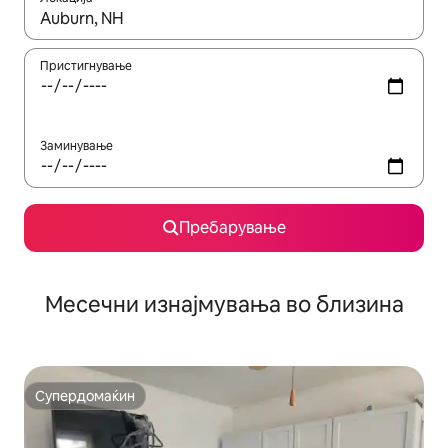
Кога резултатите се достапни, движете се со копчињата со 
Пристигнување
Заминување
Пребарување
Месечни изнајмувања во близина
Супердомаќин
Супердомаќин