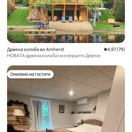
Дрвена колиба во Amherst
Просечна оце
4,97 (79)
НОВАТА дрвена колиба на езерцето Дејмон
Омилено на гостите
Омилено на гостите