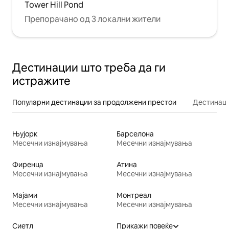
Tower Hill Pond
Препорачано од 3 локални жители
Дестинации што треба да ги
истражите
Популарни дестинации за продолжени престои
Дестинаци
Њујорк
Барселона
Месечни изнајмувања
Месечни изнајмувања
Фиренца
Атина
Месечни изнајмувања
Месечни изнајмувања
Мајами
Монтреал
Месечни изнајмувања
Месечни изнајмувања
Сиетл
Прикажи повеќе