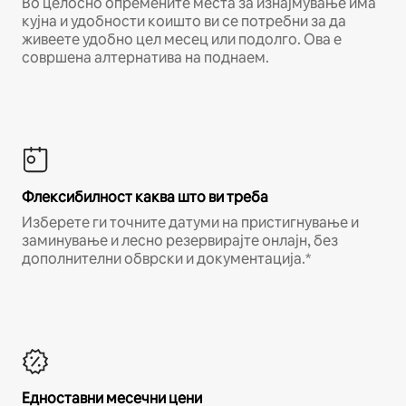
Во целосно опремените места за изнајмување има
кујна и удобности коишто ви се потребни за да
живеете удобно цел месец или подолго. Ова е
совршена алтернатива на поднаем.
Флексибилност каква што ви треба
Изберете ги точните датуми на пристигнување и
заминување и лесно резервирајте онлајн, без
дополнителни обврски и документација.*
Едноставни месечни цени