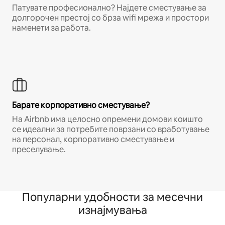
Патувате професионално? Најдете сместување за
долгорочен престој со брза wifi мрежа и простори
наменети за работа.
Барате корпоративно сместување?
На Airbnb има целосно опремени домови коишто
се идеални за потребите поврзани со вработување
на персонал, корпоративно сместување и
преселување.
Популарни удобности за месечни
изнајмувања