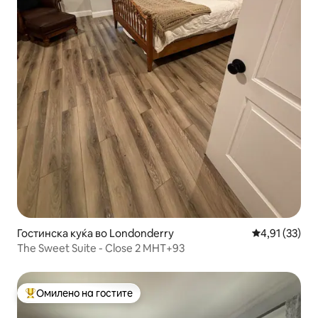
Гостинска куќа во Londonderry
Просечна оце
4,91 (33)
The Sweet Suite - Close 2 MHT+93
Омилено на гостите
Меѓу најуспешните „Омилени на гостите“