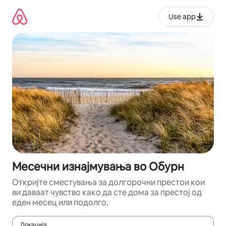
Прескокни
на
Use app
содржина
Месечни изнајмувања во Обурн
Откријте сместувања за долгорочни престои кои
ви даваат чувство како да сте дома за престој од
еден месец или подолго.
Локација