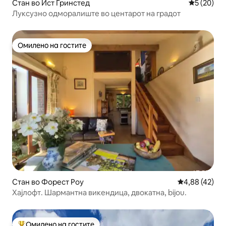
Стан во Ист Гринстед
Просечна 
5 (20)
Луксузно одморалиште во центарот на градот
Омилено на гостите
Омилено на гостите
Стан во Форест Роу
Просечна оце
4,88 (42)
Хајлофт. Шармантна викендица, двокатна, bijou.
Омилено на гостите