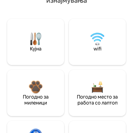
изнајмувања
Кујна
wifi
Погодно за
Погодно место за
миленици
работа со лаптоп