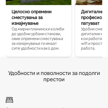
Целосно опремени
Дигитални н
сместувања за
професиона
изнајмување
патуваат
Од мирни планински колиби
Удобни смест
до удобни урбани станови,
дигитални ном
овие опремени сместувања
кои работат н
за изнајмување ги имаат
wifi и простор
сите удобности како дом.
работа.
Удобности и поволности за подолги
престои