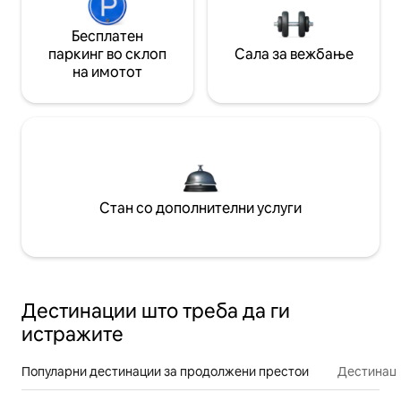
Бесплатен
паркинг во склоп
Сала за вежбање
на имотот
Стан со дополнителни услуги
Дестинации што треба да ги
истражите
Популарни дестинации за продолжени престои
Дестинаци