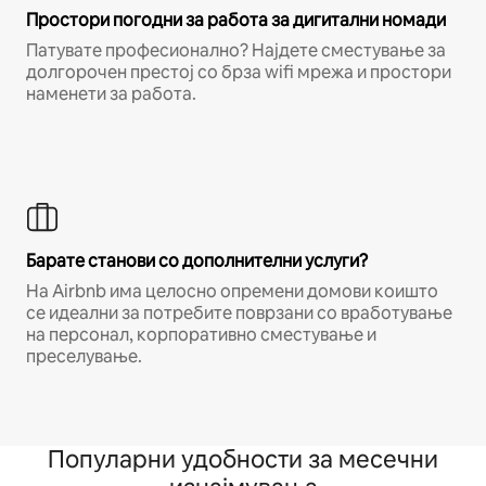
Простори погодни за работа за дигитални номади
Патувате професионално? Најдете сместување за
долгорочен престој со брза wifi мрежа и простори
наменети за работа.
Барате станови со дополнителни услуги?
На Airbnb има целосно опремени домови коишто
се идеални за потребите поврзани со вработување
на персонал, корпоративно сместување и
преселување.
Популарни удобности за месечни