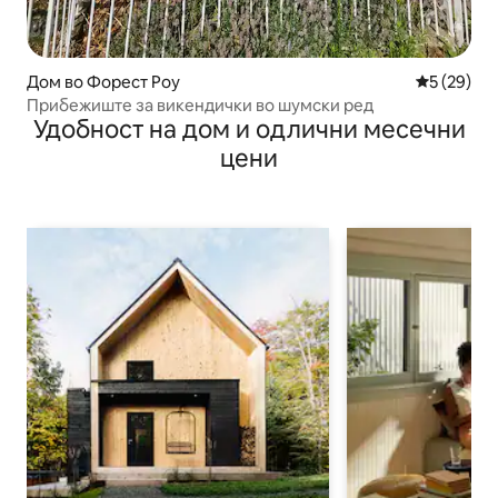
Дом во Форест Роу
Просечна 
5 (29)
Прибежиште за викендички во шумски ред
Удобност на дом и одлични месечни
цени