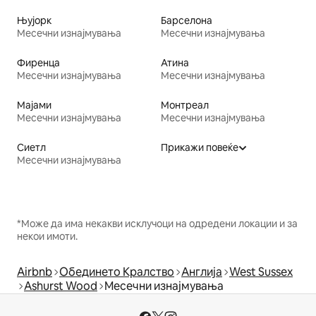
Њујорк
Барселона
Месечни изнајмувања
Месечни изнајмувања
Фиренца
Атина
Месечни изнајмувања
Месечни изнајмувања
Мајами
Монтреал
Месечни изнајмувања
Месечни изнајмувања
Сиетл
Прикажи повеќе
Месечни изнајмувања
*Може да има некакви исклучоци на одредени локации и за
некои имоти.
Airbnb
Обединето Кралство
Англија
West Sussex
Ashurst Wood
Месечни изнајмувања