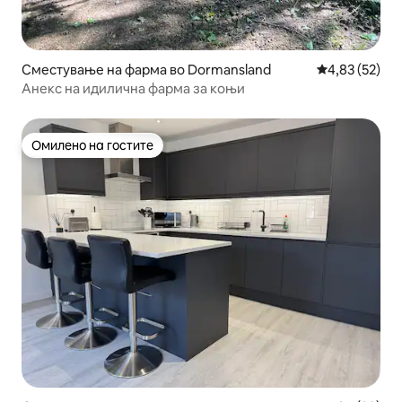
Сместување на фарма во Dormansland
Просечна оце
4,83 (52)
Анекс на идилична фарма за коњи
Омилено на гостите
Омилено на гостите