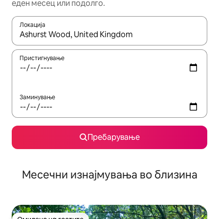
еден месец или подолго.
Локација
Кога резултатите се достапни, движете се со копчињата со 
Пристигнување
Заминување
Пребарување
Месечни изнајмувања во близина