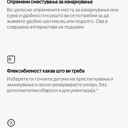
Опремени сместувања за изнајмување
Во целосно опремените места за изнајмување има
кујна и удобности коишто ви се потребни за да
живеете удобно цел месец или подолго. Ова е
совршена алтернатива на поднаем.
Флексибилност каква што ви треба
Изберете ги точните датуми на пристигнување и
заминување и лесно резервирајте онлајн, без
дополнителни обврски и документација.*