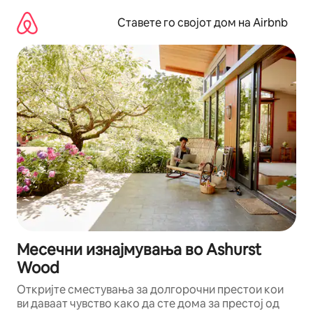
Прескокни
на
Ставете го својот дом на Airbnb
содржина
Месечни изнајмувања во Ashurst
Wood
Откријте сместувања за долгорочни престои кои
ви даваат чувство како да сте дома за престој од