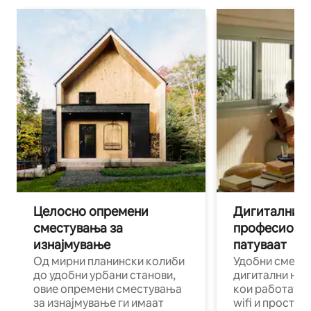
Целосно опремени
Дигитални н
сместувања за
професиона
изнајмување
патуваат
Од мирни планински колиби
Удобни смест
до удобни урбани станови,
дигитални ном
овие опремени сместувања
кои работат н
за изнајмување ги имаат
wifi и простор