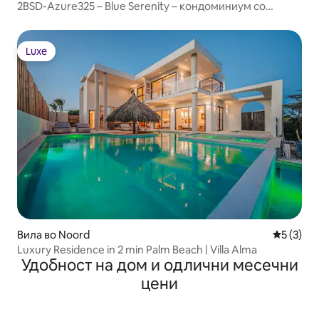
2BSD-Azure325 – Blue Serenity – кондоминиум со
поглед на океанот
Luxe
Luxe
Вила во Noord
Просечна
5 (3)
Luxury Residence in 2 min Palm Beach | Villa Alma
Удобност на дом и одлични месечни
цени