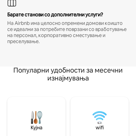
Барате станови со дополнителни услуги?
На Airbnb има целосно опремени домови коишто
се идеални за потребите поврзани со вработување
на персонал, корпоративно сместување и
преселување.
Популарни удобности за месечни
изнајмувања
Кујна
wifi