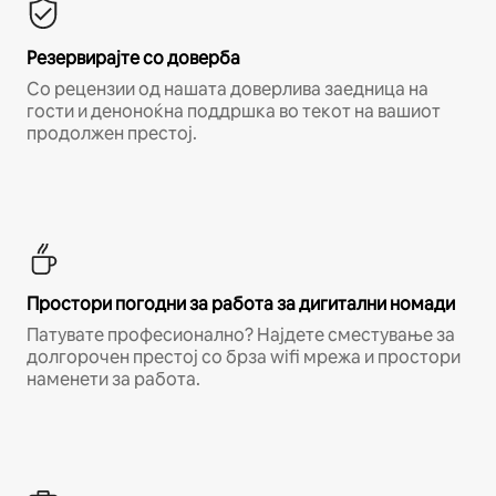
Резервирајте со доверба
Со рецензии од нашата доверлива заедница на
гости и деноноќна поддршка во текот на вашиот
продолжен престој.
Простори погодни за работа за дигитални номади
Патувате професионално? Најдете сместување за
долгорочен престој со брза wifi мрежа и простори
наменети за работа.