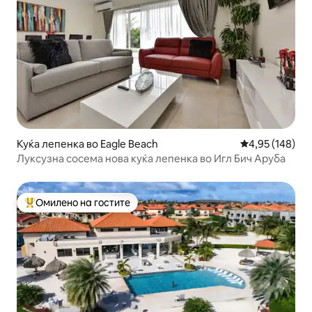
Куќа лепенка во Eagle Beach
Просечна оцен
4,95 (148)
Луксузна сосема нова куќа лепенка во Игл Бич Аруба
Омилено на гостите
Меѓу најуспешните „Омилени на гостите“