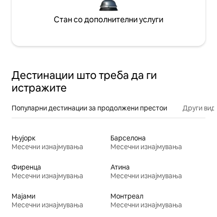
Стан со дополнителни услуги
Дестинации што треба да ги
истражите
Популарни дестинации за продолжени престои
Други вид
Њујорк
Барселона
Месечни изнајмувања
Месечни изнајмувања
Фиренца
Атина
Месечни изнајмувања
Месечни изнајмувања
Мајами
Монтреал
Месечни изнајмувања
Месечни изнајмувања