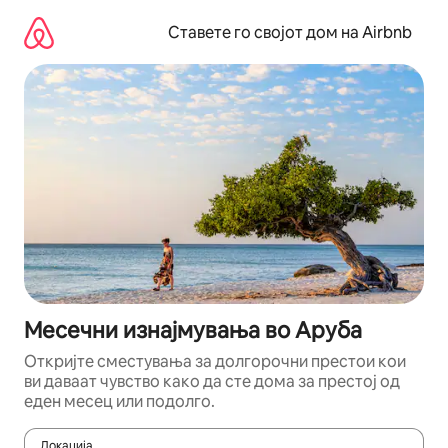
Прескокни
на
Ставете го својот дом на Airbnb
содржина
Месечни изнајмувања во Аруба
Откријте сместувања за долгорочни престои кои
ви даваат чувство како да сте дома за престој од
еден месец или подолго.
Локација