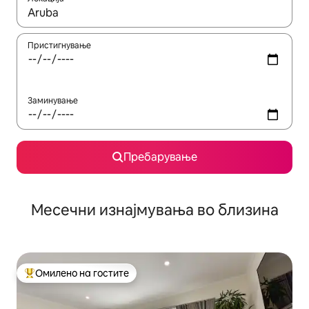
Кога резултатите се достапни, движете се со копчињата со 
Пристигнување
Заминување
Пребарување
Месечни изнајмувања во близина
Омилено на гостите
Меѓу најуспешните „Омилени на гостите“