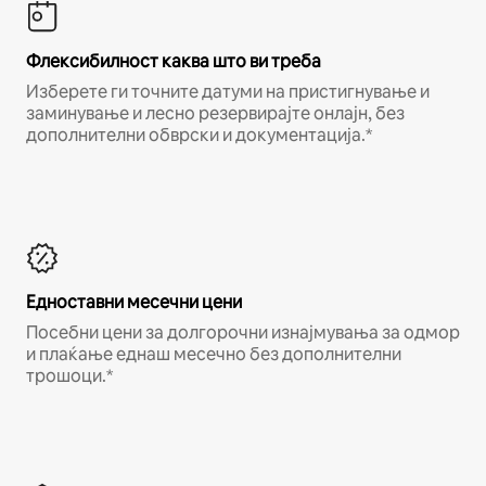
Флексибилност каква што ви треба
Изберете ги точните датуми на пристигнување и
заминување и лесно резервирајте онлајн, без
дополнителни обврски и документација.*
Едноставни месечни цени
Посебни цени за долгорочни изнајмувања за одмор
и плаќање еднаш месечно без дополнителни
трошоци.*