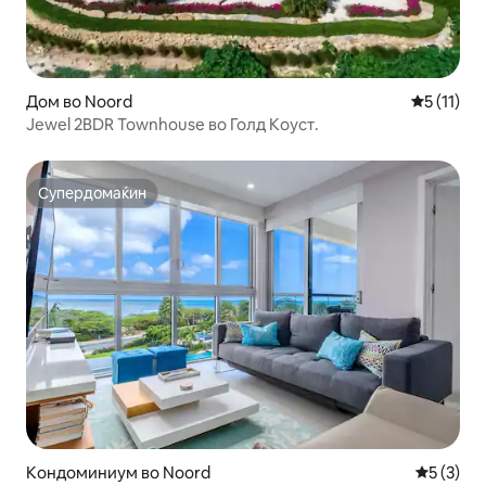
Дом во Noord
Просечна 
5 (11)
Jewel 2BDR Townhouse во Голд Коуст.
Супердомаќин
Супердомаќин
Кондоминиум во Noord
Просечна
5 (3)