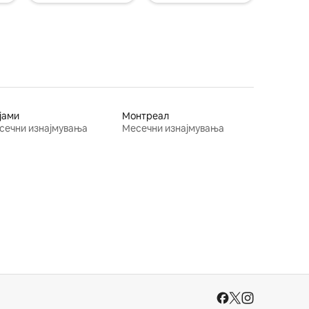
јами
Монтреал
сечни изнајмувања
Месечни изнајмувања