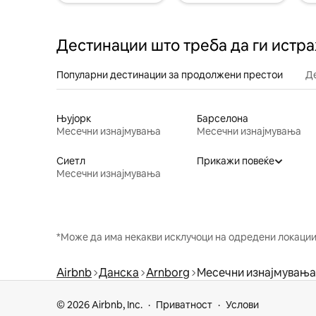
Дестинации што треба да ги истр
Популарни дестинации за продолжени престои
Д
Њујорк
Барселона
Месечни изнајмувања
Месечни изнајмувања
Сиетл
Прикажи повеќе
Месечни изнајмувања
*Може да има некакви исклучоци на одредени локации 
Airbnb
Данска
Arnborg
Месечни изнајмувања
© 2026 Airbnb, Inc.
Приватност
Услови