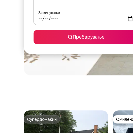
Заминување
Пребарување
Супердомаќин
Омилено
Супердомаќин
Омилено