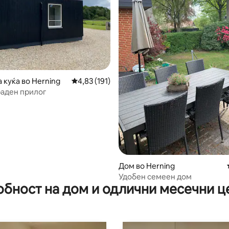
од 5, 309 рецензии
 куќа во Herning
Просечна оцена: 4,83 од 5, 191 рецензии
4,83 (191)
аден прилог
Дом во Herning
Удобен семеен дом
обност на дом и одлични месечни ц