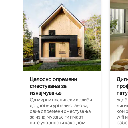
Целосно опремени
Диги
сместувања за
про
изнајмување
пату
Од мирни планински колиби
Удоб
до удобни урбани станови,
диги
овие опремени сместувања
кои 
за изнајмување ги имаат
wifi 
сите удобности како дом.
рабо