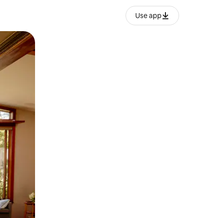
Use app
ње или со лизгање.