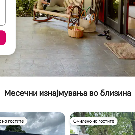
Месечни изнајмувања во близина
 на гостите
Омилено на гостите
 на гостите
Омилено на гостите