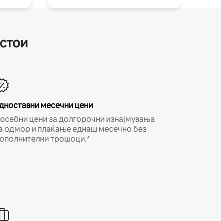
естои
дноставни месечни цени
осебни цени за долгорочни изнајмувања
а одмор и плаќање еднаш месечно без
ополнителни трошоци.*