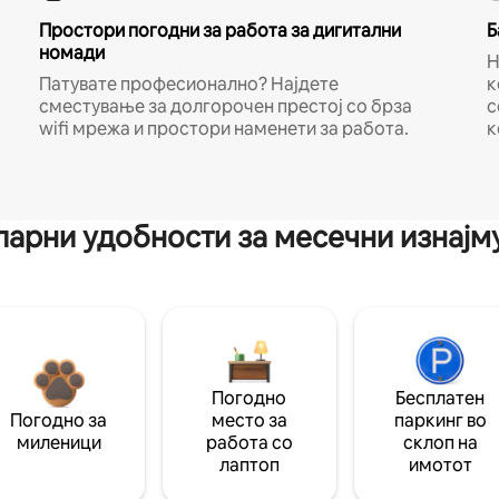
Простори погодни за работа за дигитални
Б
номади
Н
Патувате професионално? Најдете
к
сместување за долгорочен престој со брза
с
wifi мрежа и простори наменети за работа.
к
арни удобности за месечни изнај
Погодно
Бесплатен
Погодно за
место за
паркинг во
миленици
работа со
склоп на
лаптоп
имотот