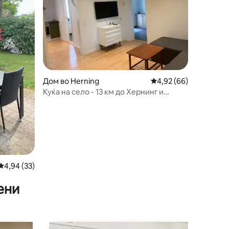
Дом во Herning
Просечна оцена: 4,92
4,92 (66)
Куќа на село - 13 км до Хернинг и
Бранде
Просечна оцена: 4,94 од 5, 33 рецензии
4,94 (33)
ени