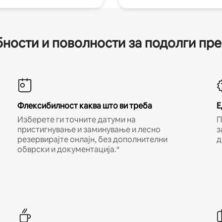
ности и поволности за подолги пр
Флексибилност каква што ви треба
Е
Изберете ги точните датуми на
П
пристигнување и заминување и лесно
з
резервирајте онлајн, без дополнителни
д
обврски и документација.*