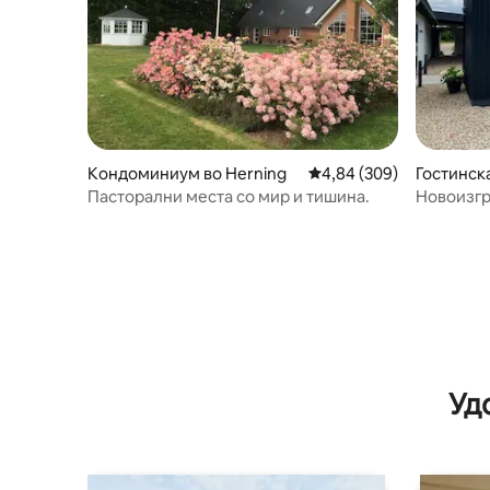
Кондоминиум во Herning
Просечна оцена: 4,84 
4,84 (309)
Гостинска
Пасторални места со мир и тишина.
Новоизгр
Уд