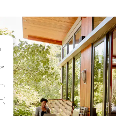
а
ои
копчињата со стрелки нагоре и надолу или истражувајте со допира