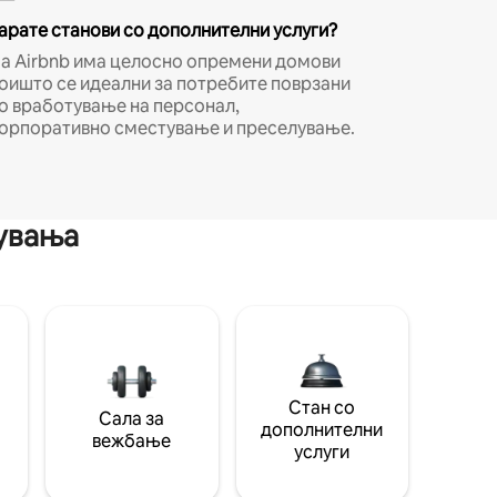
арате станови со дополнителни услуги?
а Airbnb има целосно опремени домови
оишто се идеални за потребите поврзани
о вработување на персонал,
орпоративно сместување и преселување.
мувања
Стан со
Сала за
дополнителни
вежбање
услуги