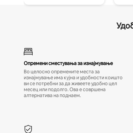
Удоб
Опремени сместувања за изнајмување
Во целосно опремените места за
изнајмување има кујна и удобности коишто
ви се потребни за да живеете удобно цел
месец или подолго. Ова е совршена
алтернатива на поднаем.