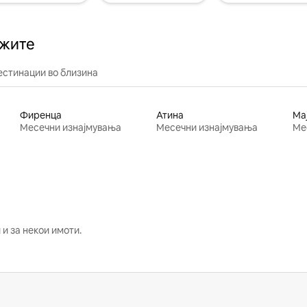
ажите
естинации во близина
Фиренца
Атина
Ма
Месечни изнајмувања
Месечни изнајмувања
Ме
и за некои имоти.