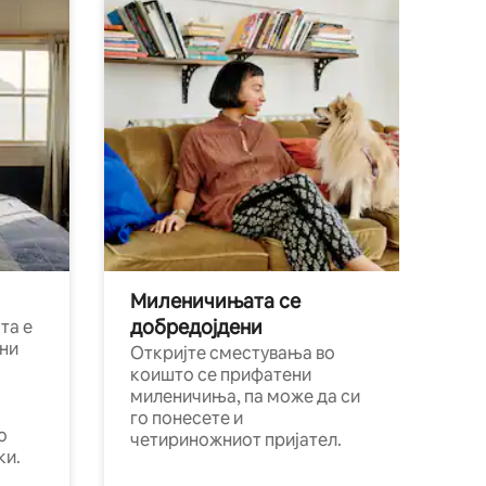
Миленичињата се
добредојдени
та е
ни
Откријте сместувања во
коишто се прифатени
миленичиња, па може да си
го понесете и
о
четириножниот пријател.
ки.