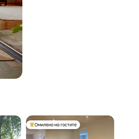
Омилено на гостите
Меѓу најуспешните „Омилени на гостите“