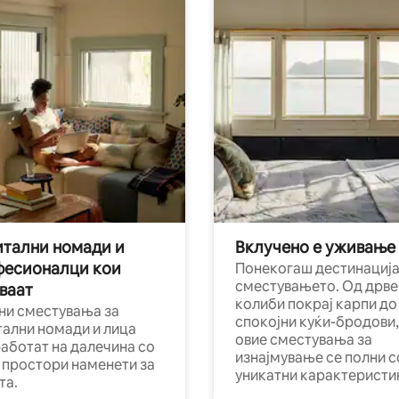
тални номади и
Вклучено е уживање
фесионалци кои
Понекогаш дестинација
сместувањето. Од дрве
ваат
колиби покрај карпи до
ни сместувања за
спокојни куќи-бродови,
тални номади и лица
овие сместувања за
работат на далечина со
изнајмување се полни с
и простори наменети за
уникатни карактеристи
та.