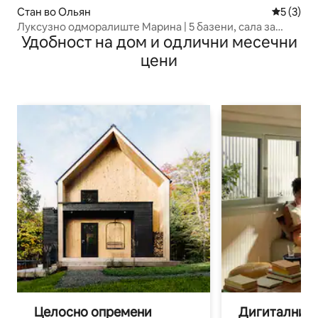
Стан во Ольян
Просечна
5 (3)
Луксузно одморалиште Марина | 5 базени, сала за
Удобност на дом и одлични месечни
вежбање | Поглед на океанот
цени
Целосно опремени
Дигитални н