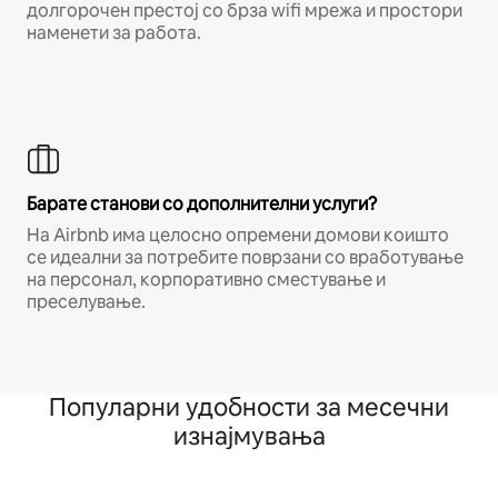
долгорочен престој со брза wifi мрежа и простори
наменети за работа.
Барате станови со дополнителни услуги?
На Airbnb има целосно опремени домови коишто
се идеални за потребите поврзани со вработување
на персонал, корпоративно сместување и
преселување.
Популарни удобности за месечни
изнајмувања