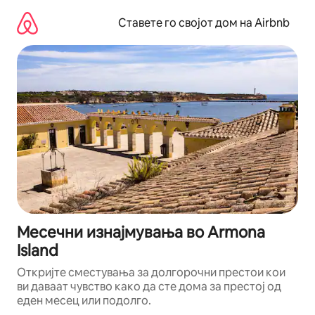
Прескокни
на
Ставете го својот дом на Airbnb
содржина
Месечни изнајмувања во Armona
Island
Откријте сместувања за долгорочни престои кои
ви даваат чувство како да сте дома за престој од
еден месец или подолго.