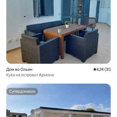
Дом во Ольян
Просечна оце
4,74 (31)
Куќа на островот Армона
Супердомаќин
Супердомаќин