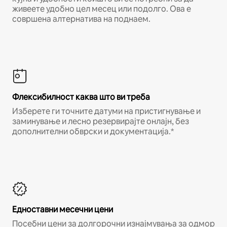
живеете удобно цел месец или подолго. Ова е
совршена алтернатива на поднаем.
Флексибилност каква што ви треба
Изберете ги точните датуми на пристигнување и
заминување и лесно резервирајте онлајн, без
дополнителни обврски и документација.*
Едноставни месечни цени
Посебни цени за долгорочни изнајмувања за одмор