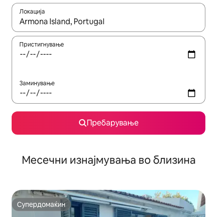
Локација
Кога резултатите се достапни, движете се со копчињата со 
Пристигнување
Заминување
Пребарување
Месечни изнајмувања во близина
Супердомаќин
Супердомаќин