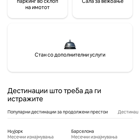
паркинг во склоп
Сала за вежбање
на имотот
Стан со дополнителни услуги
Дестинации што треба да ги
истражите
Популарни дестинации за продолжени престои
Дестинаци
Њујорк
Барселона
Месечни изнајмувања
Месечни изнајмувања