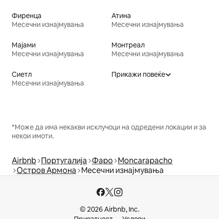
Фиренца
Атина
Месечни изнајмувања
Месечни изнајмувања
Мајами
Монтреал
Месечни изнајмувања
Месечни изнајмувања
Сиетл
Прикажи повеќе
Месечни изнајмувања
*Може да има некакви исклучоци на одредени локации и за
некои имоти.
Airbnb
Португалија
Фаро
Moncarapacho
Остров Армона
Месечни изнајмувања
© 2026 Airbnb, Inc.