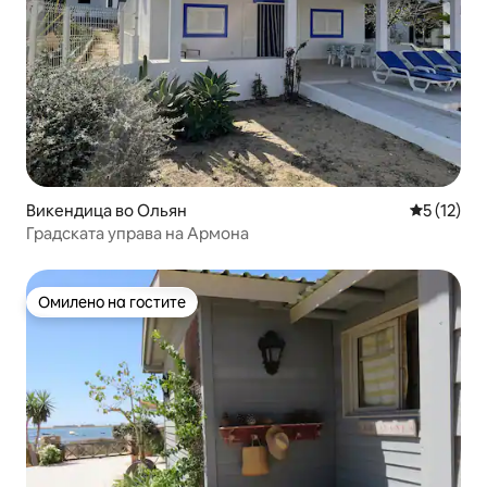
Викендица во Ольян
Просечна 
5 (12)
Градската управа на Армона
Омилено на гостите
Омилено на гостите