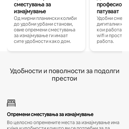
сместувања за
професиона
изнајмување
патуваат
Од мирни планински колиби
Удобни смест
до удобни урбани станови,
дигитални ном
овие опремени сместувања
кои работат н
за изнајмување ги имаат
wifi и простор
сите удобности како дом.
работа.
Удобности и поволности за подолги
престои
Опремени сместувања за изнајмување
Во целосно опремените места за изнајмување има
кујна и удобности коишто ви се потребни за да