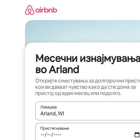
Прескокни
на
содржина
Месечни изнајмувањ
во Arland
Откријте сместувања за долгорочни прест
кои ви даваат чувство како да сте дома за
престој од еден месец или подолго.
Локација
Кога резултатите се достапни, движете се со 
Пристигнување