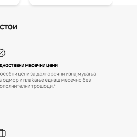
естои
дноставни месечни цени
осебни цени за долгорочни изнајмувања
а одмор и плаќање еднаш месечно без
ополнителни трошоци.*