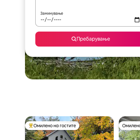
Заминување
Пребарување
Омилено на гостите
Омилено
Меѓу најуспешните „Омилени на гостите“
Омилено