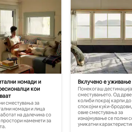
тални номади и
Вклучено е уживање
фесионалци кои
Понекогаш дестинација
сместувањето. Од дрве
ваат
колиби покрај карпи до
ни сместувања за
спокојни куќи-бродови,
тални номади и лица
овие сместувања за
работат на далечина со
изнајмување се полни с
и простори наменети за
уникатни карактеристи
та.