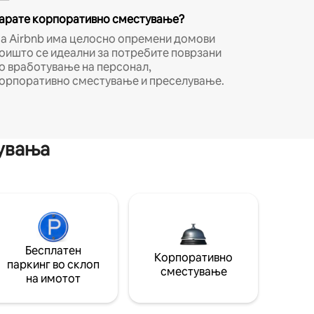
арате корпоративно сместување?
а Airbnb има целосно опремени домови
оишто се идеални за потребите поврзани
о вработување на персонал,
орпоративно сместување и преселување.
мувања
Бесплатен
Корпоративно
паркинг во склоп
сместување
на имотот