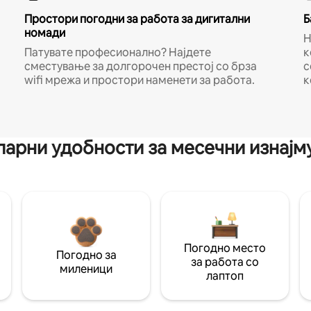
Простори погодни за работа за дигитални
Б
номади
Н
Патувате професионално? Најдете
к
сместување за долгорочен престој со брза
с
wifi мрежа и простори наменети за работа.
к
арни удобности за месечни изнај
Погодно место
Погодно за
за работа со
миленици
лаптоп