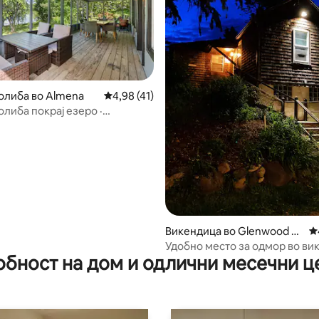
олиба во Almena
Просечна оцена: 4,98 од 5, 41 рецензии
4,98 (41)
олиба покрај езеро ·
 од 5, 89 рецензии
те · Кајаци · Брачен кревет
0 – 220 см) · Зајдисонца
Викендица во Glenwood Ci
П
ty
Удобно место за одмор во ви
обност на дом и одлични месечни ц
на фарма