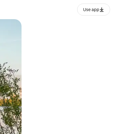
Use app
ње или со лизгање.