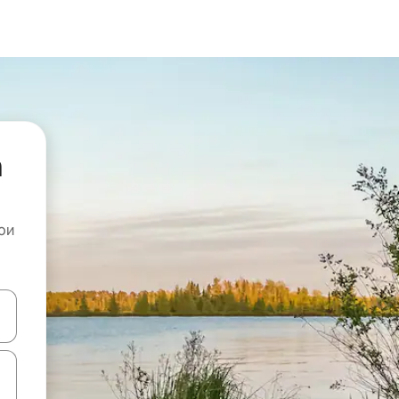
а
ои
копчињата со стрелки нагоре и надолу или истражувајте со допира