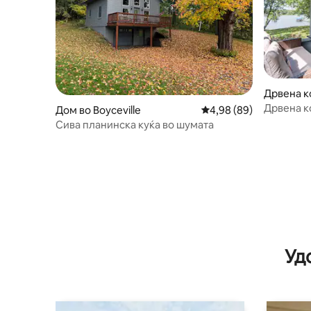
Дрвена к
Дрвена к
Дом во Boyceville
Просечна оцена: 4,98
4,98 (89)
Пристаниш
Сива планинска куќа во шумата
(широк 18
Уд