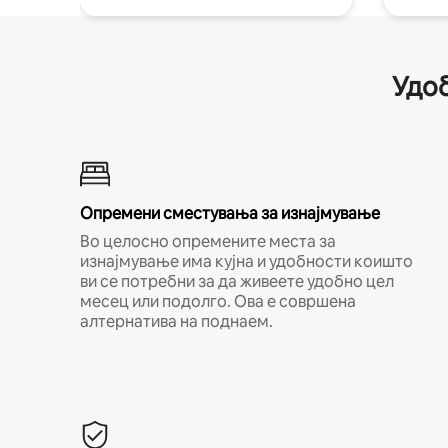
Удоб
Опремени сместувања за изнајмување
Во целосно опремените места за
изнајмување има кујна и удобности коишто
ви се потребни за да живеете удобно цел
месец или подолго. Ова е совршена
алтернатива на поднаем.