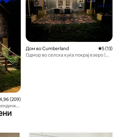
Дом во Cumberland
Просечна оцена: 5
5 (13)
Одмор во селска куќа покрај езеро |
Соба за игри | Погодно за миленици
росечна оцена: 4,96 од 5, 209 рецензии
4,96 (209)
кендичка
ени