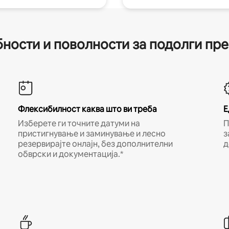
ности и поволности за подолги пр
Флексибилност каква што ви треба
Е
Изберете ги точните датуми на
П
пристигнување и заминување и лесно
з
резервирајте онлајн, без дополнителни
д
обврски и документација.*