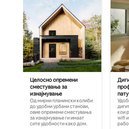
Целосно опремени
Диги
сместувања за
про
изнајмување
пату
Од мирни планински колиби
Удоб
до удобни урбани станови,
диги
овие опремени сместувања
кои 
за изнајмување ги имаат
wifi 
сите удобности како дом.
рабо