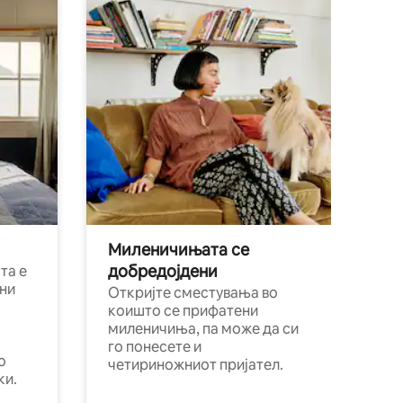
Миленичињата се
добредојдени
та е
ни
Откријте сместувања во
коишто се прифатени
миленичиња, па може да си
го понесете и
о
четириножниот пријател.
ки.